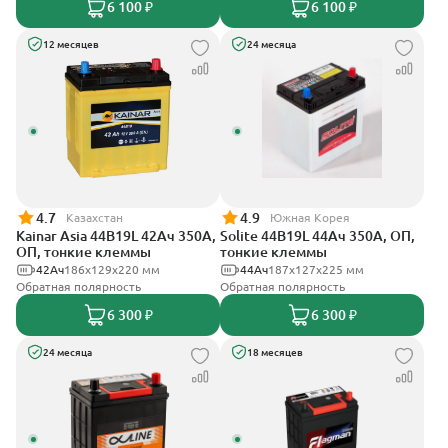
6 100 ₽
6 100 ₽
12 месяцев
24 месяца
4.7
4.9
Казахстан
Южная Корея
Kainar Asia 44B19L 42Ач 350А,
Solite 44B19L 44Ач 350А, ОП,
ОП, тонкие клеммы
тонкие клеммы
42Ач
186х129х220 мм
44Ач
187x127x225 мм
Обратная полярность
Обратная полярность
6 300 ₽
6 300 ₽
24 месяца
18 месяцев