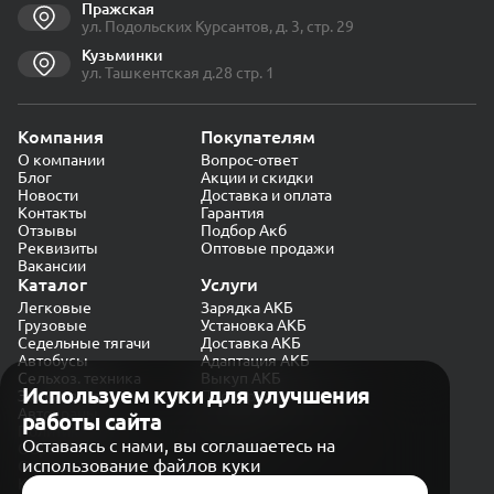
Пражская
ул. Подольских Курсантов, д. 3, стр. 29
Кузьминки
ул. Ташкентская д.28 стр. 1
Компания
Покупателям
О компании
Вопрос-ответ
Блог
Акции и скидки
Новости
Доставка и оплата
Контакты
Гарантия
Отзывы
Подбор Акб
Реквизиты
Оптовые продажи
Вакансии
Каталог
Услуги
Легковые
Зарядка АКБ
Грузовые
Установка АКБ
Седельные тягачи
Доставка АКБ
Автобусы
Адаптация АКБ
Сельхоз. техника
Выкуп АКБ
Используем куки для улучшения
Экскаваторы
Проверка генератора
Автокраны
работы сайта
Политика конфиденциальности
Оставаясь с нами, вы соглашаетесь на
Обработка персональных данных
использование файлов куки
Согласие на обработку в «Яндекс.Метрика»
Карта сайта