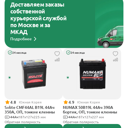
Доставляем заказы
собственной
курьерской службой
по Москве и за
МКАД
Подробнее
24 месяца
24 месяца
4.8
4.9
Южная Корея
Южная Корея
Solite CMF44AL B19L 44Ач
NUMAX 50B19L 44Ач 390А
350А, ОП, тонкие клеммы
бортик, ОП, тонкие клеммы
44Ач
187x127x225 мм
44Ач
187х127х227 мм
Обратная полярность
Обратная полярность