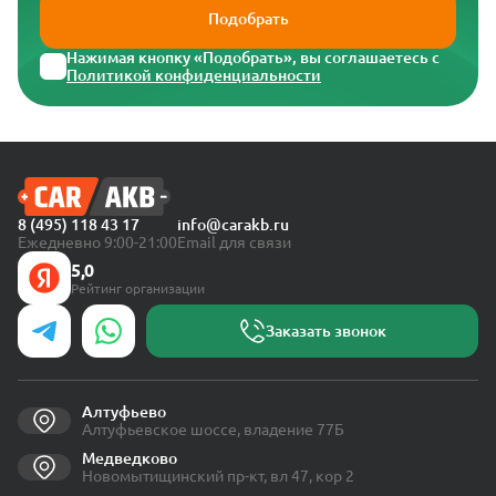
Подобрать
Нажимая кнопку «Подобрать», вы соглашаетесь с
Политикой конфиденциальности
8 (495) 118 43 17
info@carakb.ru
Ежедневно 9:00-21:00
Email для связи
5,0
Рейтинг организации
Заказать звонок
Алтуфьево
Алтуфьевское шоссе, владение 77Б
Медведково
Новомытищинский пр-кт, вл 47, кор 2