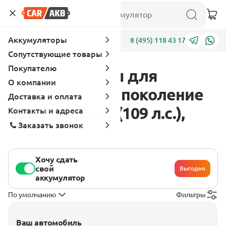
Аккумуляторы
Адреса
8 (495) 118 43 17
Сопутствующие товары
Покупателю
Аккумуляторы для
О компании
Daihatsu Coo 1 поколение
Доставка и оплата
2006 - 2012 1.5 (109 л.с.),
Контакты и адреса
Заказать звонок
бензин
Хочу сдать
свой
Выгодно
аккумулятор
По умолчанию
Фильтры
Ваш автомобиль