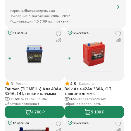
Марка
Daihatsu
Модель
Coo
Поколение
1 поколение 2006 - 2012
Модификация
1.5 (109 л.с.), бензин
24 месяца
12 месяцев
5
4.8
Россия
Казахстан
Tyumen (ТЮМЕНЬ) Asia 40Ач
Bolk Asia 42Ач 330А, ОП,
350А, ОП, тонкие клеммы
тонкие клеммы
40Ач
187х128х223 мм
42Ач
186х129х220 мм
Обратная полярность
Обратная полярность
4 700 ₽
5 100 ₽
12 месяцев
12 месяцев