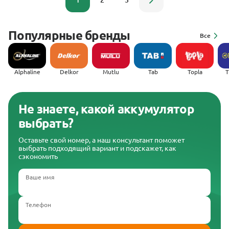
1
2
3
Популярные бренды
Все
Alphaline
Delkor
Mutlu
Tab
Topla
(
Не знаете, какой аккумулятор
выбрать?
Оставьте свой номер, а наш консультант поможет
выбрать подходящий вариант и подскажет, как
сэкономить
Ваше имя
Телефон