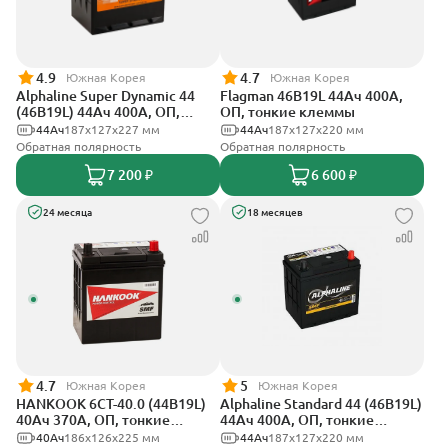
4.9
4.7
Южная Корея
Южная Корея
Alphaline Super Dynamic 44
Flagman 46B19L 44Ач 400А,
(46B19L) 44Ач 400А, ОП,
ОП, тонкие клеммы
тонкие клеммы
44Ач
187х127х227 мм
44Ач
187x127x220 мм
Обратная полярность
Обратная полярность
7 200 ₽
6 600 ₽
24 месяца
18 месяцев
4.7
5
Южная Корея
Южная Корея
HANKOOK 6СТ-40.0 (44B19L)
Alphaline Standard 44 (46B19L)
40Ач 370А, ОП, тонкие
44Ач 400А, ОП, тонкие
клеммы
клеммы
40Ач
186х126х225 мм
44Ач
187x127х220 мм