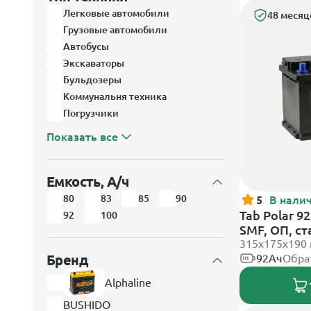
Легковые автомобили
48 месяц
Грузовые автомобили
Автобусы
Экскаваторы
Бульдозеры
Коммунальня техника
Погрузчики
Показать все
Емкость, А/ч
80
83
85
90
5
В нали
Tab Polar 9
92
100
SMF, ОП, с
315x175x190
Бренд
92Ач
Обра
Alphaline
BUSHIDO