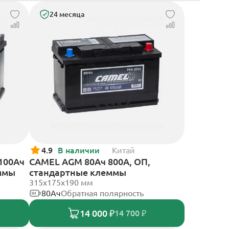
24 месяца
4.9
В наличии
Китай
 100Ач
CAMEL AGM 80Ач 800А, ОП,
еммы
стандартные клеммы
315x175x190 мм
80Ач
Обратная полярность
14 000 ₽
14 700 ₽