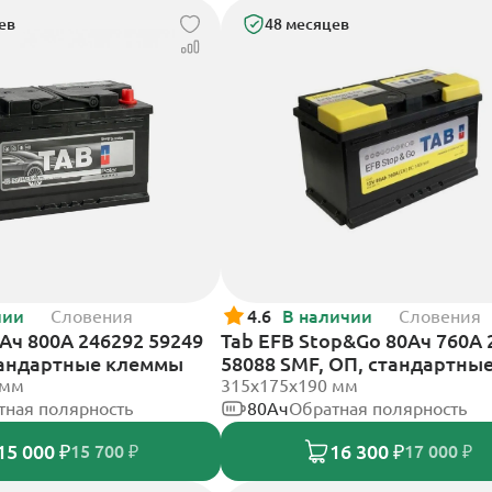
ев
48 месяцев
чии
Словения
4.6
В наличии
Словения
2Ач 800А 246292 59249
Tab EFB Stop&Go 80Ач 760А 
тандартные клеммы
58088 SMF, ОП, стандартны
 мм
клеммы
315x175x190 мм
тная полярность
80Ач
Обратная полярность
15 000 ₽
16 300 ₽
15 700 ₽
17 000 ₽