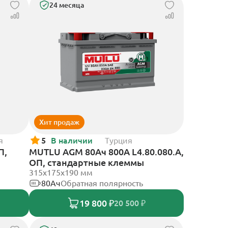
24 месяца
Хит продаж
я
5
В наличии
Турция
П,
MUTLU AGM 80Ач 800A L4.80.080.A,
ОП, стандартные клеммы
315x175x190 мм
80Ач
Обратная полярность
19 800 ₽
20 500 ₽