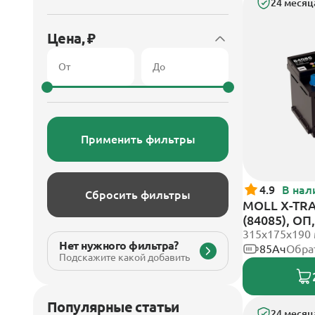
24 месяц
Цена, ₽
Применить фильтры
4.9
В нал
Сбросить фильтры
MOLL X-TRA
(84085), О
315x175x190
Нет нужного фильтра?
85Ач
Обра
Подскажите какой добавить
Популярные статьи
24 месяц