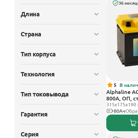
36 месяц
Длина
Страна
Тип корпуса
Технология
5
В нали
Alphaline A
Тип токовывода
800А, ОП, 
315х175х190
80Ач
Обра
Гарантия
Серия