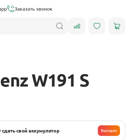
app
Заказать звонок
enz W191 S
 сдать свой аккумулятор
Выгодно