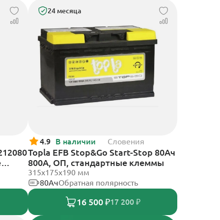
24 месяца
4.9
В наличии
Словения
212080
Topla EFB Stop&Go Start-Stop 80Ач
е
800А, ОП, стандартные клеммы
315x175x190 мм
80Ач
Обратная полярность
16 500 ₽
17 200 ₽