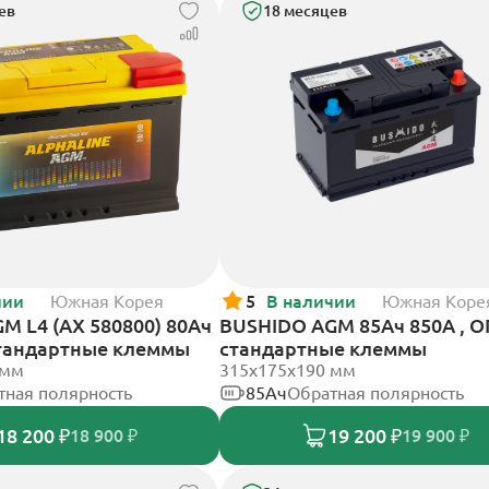
ев
18 месяцев
чии
Южная Корея
5
В наличии
Южная Коре
GM L4 (AX 580800) 80Ач
BUSHIDO AGM 85Ач 850А , О
стандартные клеммы
стандартные клеммы
 мм
315x175x190 мм
тная полярность
85Ач
Обратная полярность
18 200 ₽
19 200 ₽
18 900 ₽
19 900 ₽