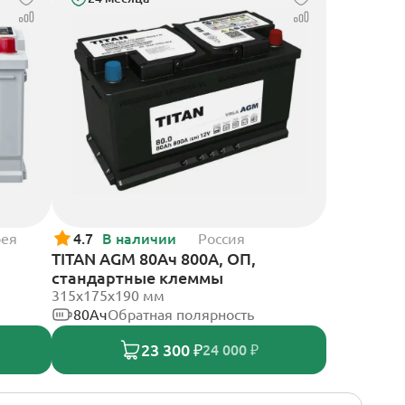
рея
4.7
В наличии
Россия
TITAN AGM 80Ач 800А, ОП,
стандартные клеммы
315x175x190 мм
80Ач
Обратная полярность
23 300 ₽
24 000 ₽