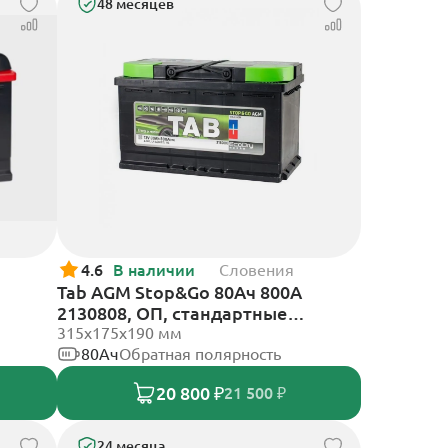
48 месяцев
4.6
В наличии
Словения
Tab AGM Stop&Go 80Ач 800А
2130808, ОП, стандартные
клеммы
315x175x190 мм
80Ач
Обратная полярность
20 800 ₽
21 500 ₽
24 месяца