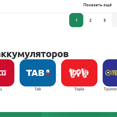
Показать ещё
1
2
3
u
Tab
Topla
Tyume