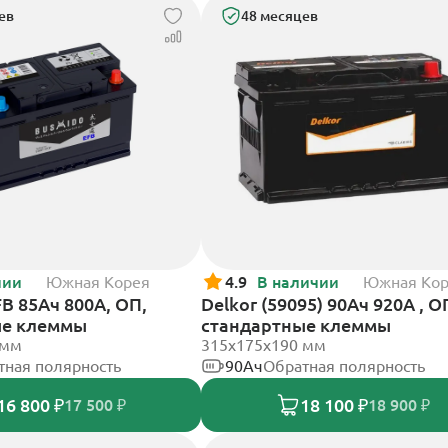
ев
48 месяцев
чии
Южная Корея
4.9
В наличии
Южная Ко
B 85Ач 800А, ОП,
Delkor (59095) 90Ач 920А , О
ые клеммы
стандартные клеммы
 мм
315x175x190 мм
тная полярность
90Ач
Обратная полярность
16 800 ₽
18 100 ₽
17 500 ₽
18 900 ₽