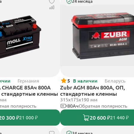
а
24 месяца
ичии
Германия
5
В наличии
Беларусь
 CHARGE 85Ач 800А
Zubr AGM 80Ач 800А, ОП,
П, стандартные клеммы
стандартные клеммы
 мм
315x175x190 мм
тная полярность
80Ач
Обратная полярность
20 300 ₽
20 600 ₽
21 000 ₽
21 440 ₽
а
24 месяца