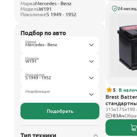
Марка
Mercedes - Benz
Модель
W191
24 месяц
Поколение
S 1949 - 1952
Подбор по авто
Марка
Модель
Поколение
5
В нали
Модификация
Brest Batte
стандартн
315x175x190
Подобрать
83Ач
Обра
Тип техники