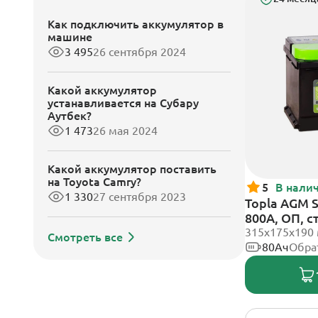
Как подключить аккумулятор в
машине
3 495
26 сентября 2024
Какой аккумулятор
устанавливается на Субару
Аутбек?
1 473
26 мая 2024
Какой аккумулятор поставить
на Toyota Camry?
5
В нали
1 330
27 сентября 2023
Topla AGM 
800А, ОП, 
315x175x190
Смотреть все
80Ач
Обра