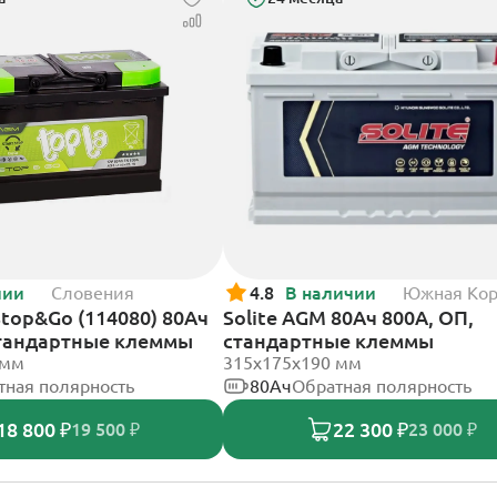
чии
Словения
4.8
В наличии
Южная Ко
Stop&Go (114080) 80Ач
Solite AGM 80Ач 800А, ОП,
стандартные клеммы
стандартные клеммы
 мм
315x175x190 мм
тная полярность
80Ач
Обратная полярность
18 800 ₽
22 300 ₽
19 500 ₽
23 000 ₽