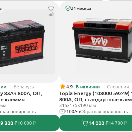
а
24 месяца
чии
Беларусь
4.9
В наличии
Словения
ry 83Ач 800А, ОП,
Topla Energy (108000 59249)
ые клеммы
800А, ОП, стандартные кл
 мм
315x175x190 мм
тная полярность
100Ач
Обратная полярность
9 300 ₽
14 000 ₽
10 000 ₽
14 700 ₽