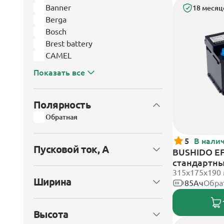
Banner
18 месяц
Berga
Bosch
Brest battery
CAMEL
Показать все
Полярность
Обратная
5
В нали
Пусковой ток, А
BUSHIDO EF
стандартн
315x175x190
Ширина
85Ач
Обра
Высота