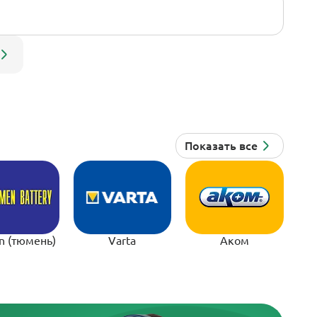
n (тюмень)
Varta
Аком