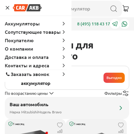
Аккумуляторы
Адреса
8 (495) 118 43 17
Сопутствующие товары
Покупателю
Аккумуляторы для
О компании
Mitsubishi Bravo
Доставка и оплата
Контакты и адреса
Хочу сдать
Заказать звонок
свой
Выгодно
аккумулятор
По возрастанию цены
Фильтры
Ваш автомобиль
Марка
Mitsubishi
Модель
Bravo
1 месяц
1 месяц