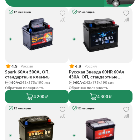
12 месяцев
12 месяцев
4.9
4.9
Россия
Россия
Spark 60Ач 500А, ОП,
Русская Звезда 60NR 60Ач
стандартные клеммы
430А, ОП, стандартные
клеммы
60Ач
242х175х190 мм
60Ач
242x175x190 мм
Обратная полярность
Обратная полярность
4 200 ₽
4 300 ₽
12 месяцев
12 месяцев