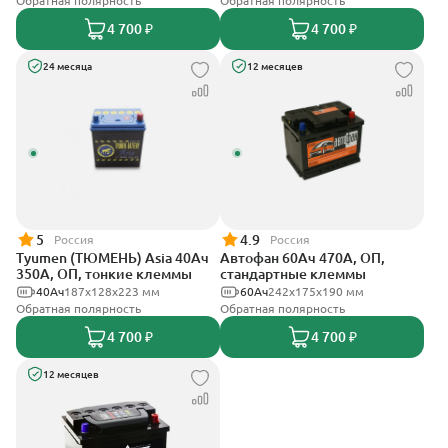
Обратная полярность
Обратная полярность
4 700 ₽
4 700 ₽
24 месяца
12 месяцев
5
4.9
Россия
Россия
Tyumen (ТЮМЕНЬ) Asia 40Ач
Автофан 60Ач 470А, ОП,
350А, ОП, тонкие клеммы
стандартные клеммы
40Ач
187х128х223 мм
60Ач
242х175х190 мм
Обратная полярность
Обратная полярность
4 700 ₽
4 700 ₽
12 месяцев