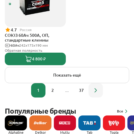
4.7
Россия
СОЮЗ 60Ач 500А, ОП,
стандартные клеммы
60Ач
242x175x190 мм
Обратная полярность
4 800 ₽
Показать ещё
1
2
...
37
Популярные бренды
Все
Alphaline
Delkor
Mutlu
Tab
Topla