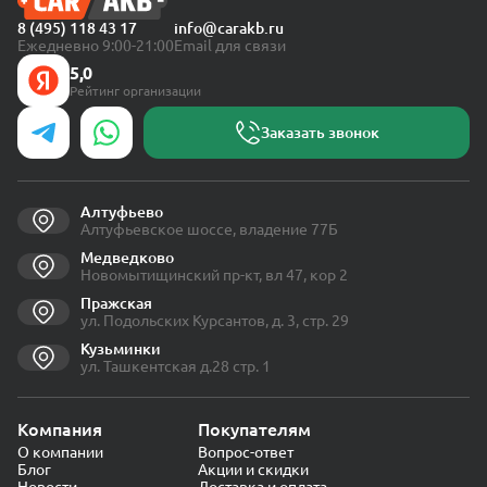
8 (495) 118 43 17
info@carakb.ru
Ежедневно 9:00-21:00
Email для связи
5,0
Рейтинг организации
Заказать звонок
Алтуфьево
Алтуфьевское шоссе, владение 77Б
Медведково
Новомытищинский пр-кт, вл 47, кор 2
Пражская
ул. Подольских Курсантов, д. 3, стр. 29
Кузьминки
ул. Ташкентская д.28 стр. 1
Компания
Покупателям
О компании
Вопрос-ответ
Блог
Акции и скидки
Новости
Доставка и оплата