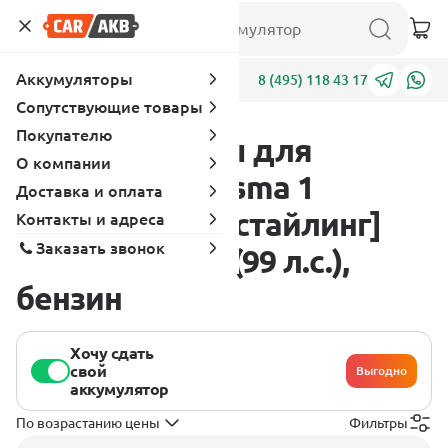
Аккумуляторы
Адреса
8 (495) 118 43 17
Сопутствующие товары
Покупателю
Аккумуляторы для
О компании
Mitsubishi Carisma 1
Доставка и оплата
поколение [рестайлинг]
Контакты и адреса
Заказать звонок
1999 - 2004 1.6 (99 л.с.),
бензин
Хочу сдать
свой
Выгодно
аккумулятор
По возрастанию цены
Фильтры