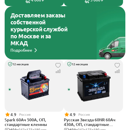
4 000 ₽
3 000 ₽
Доставляем заказы
собственной
курьерской службой
по Москве и за
МКАД
Подробнее
12 месяцев
12 месяцев
4.9
4.9
Россия
Россия
Spark 60Ач 500А, ОП,
Русская Звезда 60NR 60Ач
стандартные клеммы
430А, ОП, стандартные
клеммы
60Ач
242х175х190 мм
60Ач
242x175x190 мм