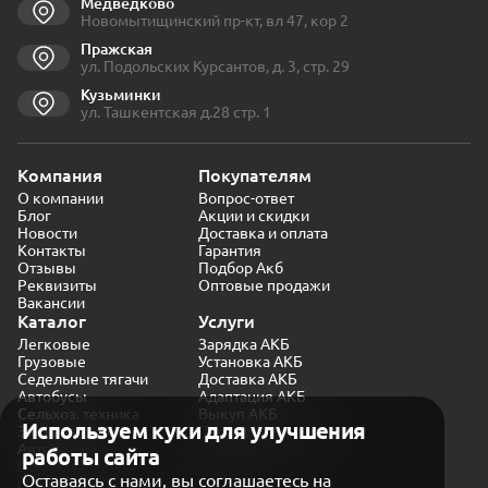
Медведково
Новомытищинский пр-кт, вл 47, кор 2
Пражская
ул. Подольских Курсантов, д. 3, стр. 29
Кузьминки
ул. Ташкентская д.28 стр. 1
Компания
Покупателям
О компании
Вопрос-ответ
Блог
Акции и скидки
Новости
Доставка и оплата
Контакты
Гарантия
Отзывы
Подбор Акб
Реквизиты
Оптовые продажи
Вакансии
Каталог
Услуги
Легковые
Зарядка АКБ
Грузовые
Установка АКБ
Седельные тягачи
Доставка АКБ
Автобусы
Адаптация АКБ
Сельхоз. техника
Выкуп АКБ
Используем куки для улучшения
Экскаваторы
Проверка генератора
Автокраны
работы сайта
Политика конфиденциальности
Оставаясь с нами, вы соглашаетесь на
Обработка персональных данных