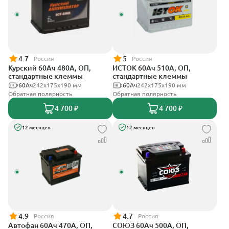
4.7
5
Россия
Россия
Курский 60Ач 480А, ОП,
ИСТОК 60Ач 510А, ОП,
стандартные клеммы
стандартные клеммы
60Ач
242x175x190 мм
60Ач
242x175x190 мм
Обратная полярность
Обратная полярность
4 700 ₽
4 700 ₽
12 месяцев
12 месяцев
4.9
4.7
Россия
Россия
Автофан 60Ач 470А, ОП,
СОЮЗ 60Ач 500А, ОП,