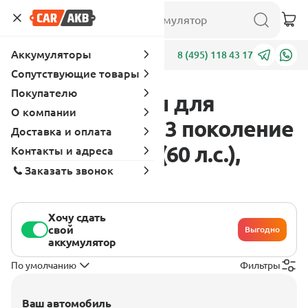
Аккумуляторы
Адреса
8 (495) 118 43 17
Сопутствующие товары
Покупателю
Аккумуляторы для
О компании
Mitsubishi Colt 3 поколение
Доставка и оплата
1988 - 1992 1.3 (60 л.с.),
Контакты и адреса
Заказать звонок
бензин
Хочу сдать
свой
Выгодно
аккумулятор
По умолчанию
Фильтры
Ваш автомобиль