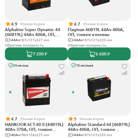
4.9
4.7
Южная Корея
Южная Корея
Alphaline Super Dynamic 44
Flagman 46B19L 44Ач 400А,
(46B19L) 44Ач 400А, ОП,
ОП, тонкие клеммы
тонкие клеммы
44Ач
187х127х227 мм
44Ач
187x127x220 мм
Обратная полярность
Обратная полярность
7 200 ₽
6 600 ₽
24 месяца
18 месяцев
4.7
5
Южная Корея
Южная Корея
HANKOOK 6СТ-40.0 (44B19L)
Alphaline Standard 44 (46B19L)
40Ач 370А, ОП, тонкие
44Ач 400А, ОП, тонкие
клеммы
клеммы
40Ач
186х126х225 мм
44Ач
187x127х220 мм