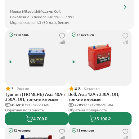
Марка
Mitsubishi
Модель
Colt
Поколение
3 поколение 1988 - 1992
Модификация
1.3 (60 л.с.), бензин
24 месяца
12 месяцев
5
4.8
Россия
Казахстан
Tyumen (ТЮМЕНЬ) Asia 40Ач
Bolk Asia 42Ач 330А, ОП,
350А, ОП, тонкие клеммы
тонкие клеммы
40Ач
187х128х223 мм
42Ач
186х129х220 мм
Обратная полярность
Обратная полярность
4 700 ₽
5 100 ₽
12 месяцев
12 месяцев