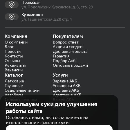
Пражская
ул. Подольских Курсантов, д. 3, стр. 29
Кузьминки
ул. Ташкентская д.28 стр. 1
Компания
Покупателям
О компании
Вопрос-ответ
Блог
Акции и скидки
Новости
Доставка и оплата
Контакты
Гарантия
Отзывы
Подбор Акб
Реквизиты
Оптовые продажи
Вакансии
Каталог
Услуги
Легковые
Зарядка АКБ
Грузовые
Установка АКБ
Седельные тягачи
Доставка АКБ
Автобусы
Адаптация АКБ
Сельхоз. техника
Выкуп АКБ
Используем куки для улучшения
Экскаваторы
Проверка генератора
Автокраны
работы сайта
Политика конфиденциальности
Оставаясь с нами, вы соглашаетесь на
Обработка персональных данных
использование файлов куки
Согласие на обработку в «Яндекс.Метрика»
Карта сайта