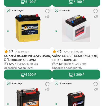
6 100 ₽
6 100 ₽
12 месяцев
24 месяца
4.7
4.9
Казахстан
Южная Корея
Kainar Asia 44B19L 42Ач 350А,
Solite 44B19L 44Ач 350А, ОП,
ОП, тонкие клеммы
тонкие клеммы
42Ач
186х129х220 мм
44Ач
187x127x225 мм
Обратная полярность
Обратная полярность
6 300 ₽
6 300 ₽
24 месяца
18 месяцев