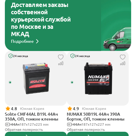
Доставляем заказы
собственной
курьерской службой
по Москве и за
МКАД
Подробнее
24 месяца
24 месяца
4.8
4.9
Южная Корея
Южная Корея
Solite CMF44AL B19L 44Ач
NUMAX 50B19L 44Ач 390А
350А, ОП, тонкие клеммы
бортик, ОП, тонкие клеммы
44Ач
187x127x225 мм
44Ач
187х127х227 мм
Обратная полярность
Обратная полярность