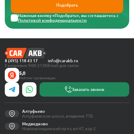
Подобрать
Нажимая кнопку «Подобрать», вы соглашаетесь с
Политикой конфиденциальности
8 (495) 118 43 17
info@carakb.ru
Ежедневно 9:00-21:00
Email для связи
5,0
Рейтинг организации
Заказать звонок
Алтуфьево
Алтуфьевское шоссе, владение 77Б
Медведково
Новомытищинский пр-кт, вл 47, кор 2