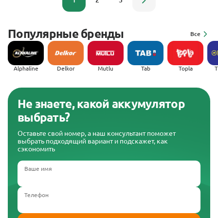
1
2
3
Популярные бренды
Все
Alphaline
Delkor
Mutlu
Tab
Topla
(
Не знаете, какой аккумулятор
выбрать?
Оставьте свой номер, а наш консультант поможет
выбрать подходящий вариант и подскажет, как
сэкономить
Ваше имя
Телефон