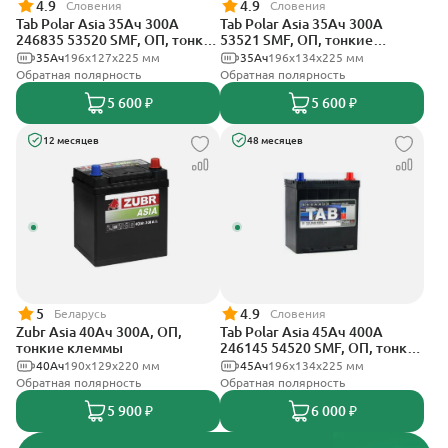
4.9
4.9
Словения
Словения
Tab Polar Asia 35Ач 300А
Tab Polar Asia 35Ач 300А
246835 53520 SMF, ОП, тонкие
53521 SMF, ОП, тонкие
клеммы
клеммы
35Ач
196x127x225 мм
35Ач
196x134x225 мм
Обратная полярность
Обратная полярность
5 600 ₽
5 600 ₽
12 месяцев
48 месяцев
5
4.9
Беларусь
Словения
Zubr Asia 40Ач 300А, ОП,
Tab Polar Asia 45Ач 400А
тонкие клеммы
246145 54520 SMF, ОП, тонкие
клеммы
40Ач
190x129x220 мм
45Ач
196x134x225 мм
Обратная полярность
Обратная полярность
5 900 ₽
6 000 ₽