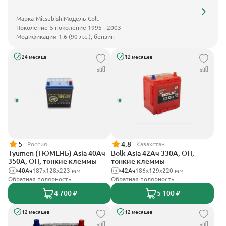
Марка
Mitsubishi
Модель
Colt
Поколение
5 поколение 1995 - 2003
Модификация
1.6 (90 л.с.), бензин
24 месяца
12 месяцев
5
4.8
Россия
Казахстан
Tyumen (ТЮМЕНЬ) Asia 40Ач
Bolk Asia 42Ач 330А, ОП,
350А, ОП, тонкие клеммы
тонкие клеммы
40Ач
187х128х223 мм
42Ач
186х129х220 мм
Обратная полярность
Обратная полярность
4 700 ₽
5 100 ₽
12 месяцев
12 месяцев