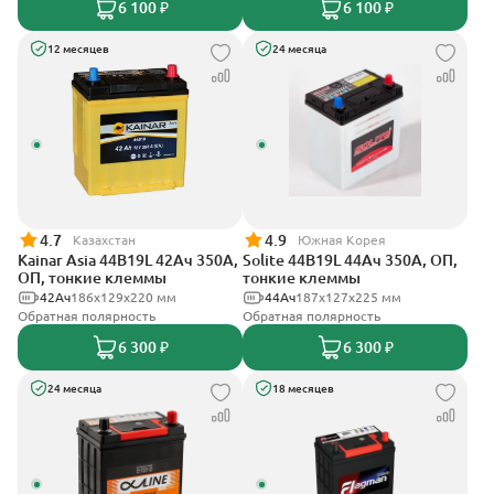
6 100 ₽
6 100 ₽
12 месяцев
24 месяца
4.7
4.9
Казахстан
Южная Корея
Kainar Asia 44B19L 42Ач 350А,
Solite 44B19L 44Ач 350А, ОП,
ОП, тонкие клеммы
тонкие клеммы
42Ач
186х129х220 мм
44Ач
187x127x225 мм
Обратная полярность
Обратная полярность
6 300 ₽
6 300 ₽
24 месяца
18 месяцев