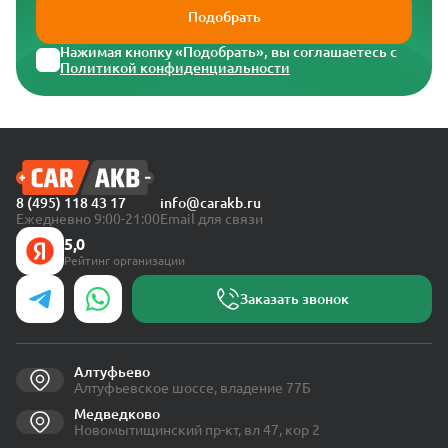
Подобрать
Нажимая кнопку «Подобрать», вы соглашаетесь с
Политикой конфиденциальности
8 (495) 118 43 17
info@carakb.ru
Ежедневно 9:00-21:00
Email для связи
5,0
Рейтинг организации
Заказать звонок
Алтуфьево
Алтуфьевское шоссе, владение 77Б
Медведково
Новомытищинский пр-кт, вл 47, кор 2