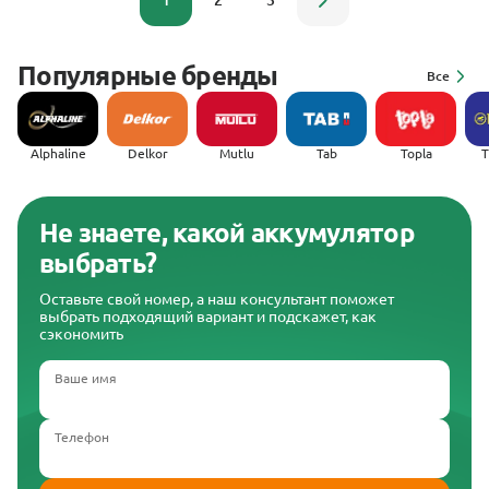
1
2
3
Популярные бренды
Все
Alphaline
Delkor
Mutlu
Tab
Topla
(
Не знаете, какой аккумулятор
выбрать?
Оставьте свой номер, а наш консультант поможет
выбрать подходящий вариант и подскажет, как
сэкономить
Ваше имя
Телефон