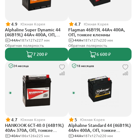
4.9
4.7
Южная Корея
Южная Корея
Alphaline Super Dynamic 44
Flagman 46B19L 44Ач 400А,
(46B19L) 44Ач 400А, ОП,
ОП, тонкие клеммы
тонкие клеммы
44Ач
187х127х227 мм
44Ач
187x127x220 мм
Обратная полярность
Обратная полярность
7 200 ₽
6 600 ₽
24 месяца
18 месяцев
4.7
5
Южная Корея
Южная Корея
HANKOOK 6СТ-40.0 (44B19L)
Alphaline Standard 44 (46B19L)
40Ач 370А, ОП, тонкие
44Ач 400А, ОП, тонкие
клеммы
клеммы
40Ач
186х126х225 мм
44Ач
187x127х220 мм