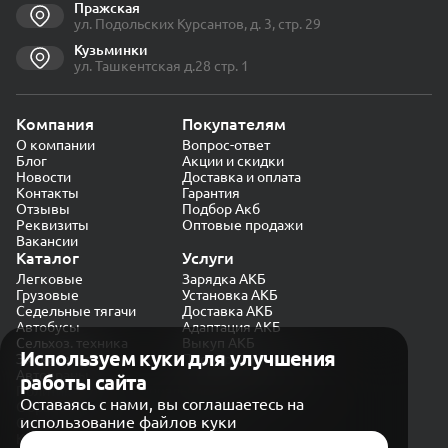
Пражская
ул. Подольских Курсантов, д. 3, стр. 29
Кузьминки
ул. Ташкентская д.28 стр. 1
Компания
Покупателям
О компании
Вопрос-ответ
Блог
Акции и скидки
Новости
Доставка и оплата
Контакты
Гарантия
Отзывы
Подбор Акб
Реквизиты
Оптовые продажи
Вакансии
Каталог
Услуги
Легковые
Зарядка АКБ
Грузовые
Установка АКБ
Седельные тягачи
Доставка АКБ
Автобусы
Адаптация АКБ
Сельхоз. техника
Выкуп АКБ
Используем куки для улучшения
Экскаваторы
Проверка генератора
Автокраны
работы сайта
Политика конфиденциальности
Оставаясь с нами, вы соглашаетесь на
Обработка персональных данных
использование файлов куки
Согласие на обработку в «Яндекс.Метрика»
Карта сайта