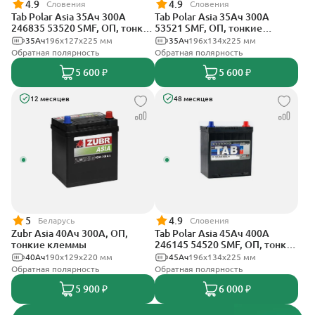
4.9
4.9
Словения
Словения
Tab Polar Asia 35Ач 300А
Tab Polar Asia 35Ач 300А
246835 53520 SMF, ОП, тонкие
53521 SMF, ОП, тонкие
клеммы
клеммы
35Ач
196x127x225 мм
35Ач
196x134x225 мм
Обратная полярность
Обратная полярность
5 600 ₽
5 600 ₽
12 месяцев
48 месяцев
5
4.9
Беларусь
Словения
Zubr Asia 40Ач 300А, ОП,
Tab Polar Asia 45Ач 400А
тонкие клеммы
246145 54520 SMF, ОП, тонкие
клеммы
40Ач
190x129x220 мм
45Ач
196x134x225 мм
Обратная полярность
Обратная полярность
5 900 ₽
6 000 ₽