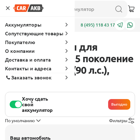
Аккумуляторы
Адреса
8 (495) 118 43 17
Сопутствующие товары
Покупателю
Аккумуляторы для
О компании
Mitsubishi Colt 5 поколение
Доставка и оплата
1995 - 2003 1.6 (90 л.с.),
Контакты и адреса
Заказать звонок
бензин
Хочу сдать
свой
Выгодно
аккумулятор
По умолчанию
Фильтры
Ваш автомобиль