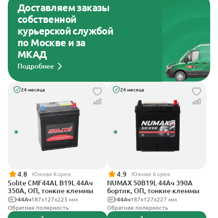
Доставляем заказы
собственной
курьерской службой
по Москве и за
МКАД
Подробнее
24 месяца
24 месяца
4.8
4.9
Южная Корея
Южная Корея
Solite CMF44AL B19L 44Ач
NUMAX 50B19L 44Ач 390А
350А, ОП, тонкие клеммы
бортик, ОП, тонкие клеммы
44Ач
187x127x225 мм
44Ач
187х127х227 мм
Обратная полярность
Обратная полярность