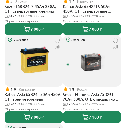
5
4.7
Япония
Казахстан
Suzuki 50B24LS 45Ач 380А,
Kainar Asia 65B24LS 50Ач
ОП, стандартные клеммы
450А, ОП, стандартные
клеммы
45Ач
238х129х227 мм
50Ач
236х129х220 мм
Обратная полярность
Обратная полярность
7 000 ₽
7 000 ₽
12 месяцев
6 месяцев
4.9
4.9
Казахстан
Россия
Kainar Asia 65B24L 50Ач 450А,
Smart Element Asia 75D26L
ОП, тонкие клеммы
70Ач 530А, ОП, стандартные
клеммы
50Ач
236х129х220 мм
70Ач
265x175x225 мм
Обратная полярность
Обратная полярность
7 000 ₽
7 100 ₽
24 месяца