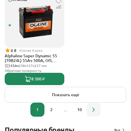
4.8
Южная Корея
Alphaline Super Dynamic 55
(70B24L) 55Ач 500А, ОП,
тонкие клеммы
55Ач
238х127х227 мм
Обратная полярность
8 300 ₽
Показать ещё
1
2
...
10
Популярные бренды
Все