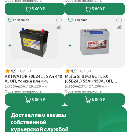
Обратная полярность
Обратная полярность
5 600 ₽
5 800 ₽
12 месяцев
24 месяца
4.9
4.9
Турция
Турция
AKTIVATOR 70B24L 55 Ач 440
Mutlu SFB M3 6СТ-55.0
А, ОП, тонкие клеммы
(65B24L) 55Ач 450А, ОП,
тонкие клеммы
50Ач
236x129x220 мм
55Ач
237х127х200 мм
Обратная полярность
Обратная полярность
6 000 ₽
6 000 ₽
Доставляем заказы
собственной
курьерской службой