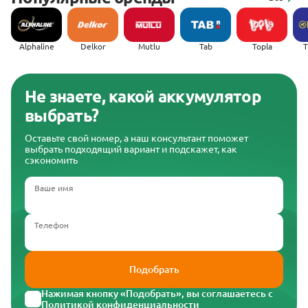
Alphaline
Delkor
Mutlu
Tab
Topla
(
Не знаете, какой аккумулятор
выбрать?
Оставьте свой номер, а наш консультант поможет
выбрать подходящий вариант и подскажет, как
сэкономить
Ваше имя
Телефон
Подобрать
Нажимая кнопку «Подобрать», вы соглашаетесь с
Политикой конфиденциальности