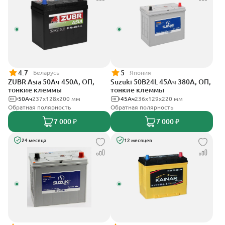
4.7
5
Беларусь
Япония
ZUBR Asia 50Ач 450А, ОП,
Suzuki 50B24L 45Ач 380А, ОП,
тонкие клеммы
тонкие клеммы
50Ач
237x128x200 мм
45Ач
236x129x220 мм
Обратная полярность
Обратная полярность
7 000 ₽
7 000 ₽
24 месяца
12 месяцев