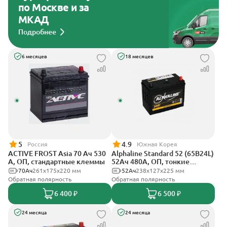
по Москве и за
МКАД
Подробнее
6 месяцев
18 месяцев
5
4.9
Россия
Южная Корея
ACTIVE FROST Asia 70 Ач 530
Alphaline Standard 52 (65B24L)
А, ОП, стандартные клеммы
52Ач 480А, ОП, тонкие
клеммы
70Ач
261x175x220 мм
52Ач
238x127х225 мм
Обратная полярность
Обратная полярность
6 400 ₽
6 500 ₽
24 месяца
24 месяца