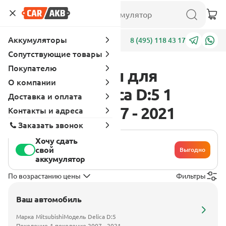
Аккумуляторы
Адреса
8 (495) 118 43 17
Сопутствующие товары
Покупателю
Аккумуляторы для
О компании
Mitsubishi Delica D:5 1
Доставка и оплата
поколение 2007 - 2021
Контакты и адреса
Заказать звонок
Хочу сдать
свой
Выгодно
аккумулятор
По возрастанию цены
Фильтры
Ваш автомобиль
Марка
Mitsubishi
Модель
Delica D:5
Поколение
1 поколение 2007 - 2021