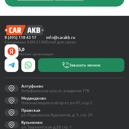
8 (495) 118 43 17
info@carakb.ru
Ежедневно 9:00-21:00
Email для связи
5,0
Рейтинг организации
Заказать звонок
Алтуфьево
Алтуфьевское шоссе, владение 77Б
Медведково
Новомытищинский пр-кт, вл 47, кор 2
Пражская
ул. Подольских Курсантов, д. 3, стр. 29
Кузьминки
ул. Ташкентская д.28 стр. 1