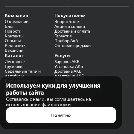
Компания
Покупателям
О компании
Вопрос-ответ
Блог
Акции и скидки
Новости
Доставка и оплата
Контакты
Гарантия
Отзывы
Подбор Акб
Реквизиты
Оптовые продажи
Вакансии
Каталог
Услуги
Легковые
Зарядка АКБ
Грузовые
Установка АКБ
Седельные тягачи
Доставка АКБ
Автобусы
Адаптация АКБ
Сельхоз. техника
Выкуп АКБ
Используем куки для улучшения
Экскаваторы
Проверка генератора
Автокраны
работы сайта
Политика конфиденциальности
Оставаясь с нами, вы соглашаетесь на
Обработка персональных данных
использование файлов куки
Согласие на обработку в «Яндекс.Метрика»
Карта сайта
Публичная оферта
Понятно
© CARAKB 2026. Все права защищены