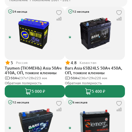
24 месяца
12 месяцев
5
4.8
Россия
Казахстан
Tyumen (ТЮМЕНЬ) Asia 50Ач
Bars Asia 65B24LS 50Ач 450А,
410А, ОП, тонкие клеммы
ОП, тонкие клеммы
50Ач
237х128х223 мм
50Ач
236х129х220 мм
Обратная полярность
Обратная полярность
5 000 ₽
5 400 ₽
12 месяцев
6 месяцев