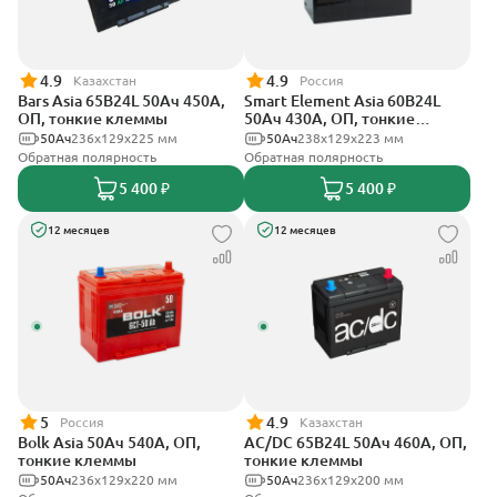
4.9
4.9
Казахстан
Россия
Bars Asia 65B24L 50Ач 450А,
Smart Element Asia 60B24L
ОП, тонкие клеммы
50Ач 430А, ОП, тонкие
клеммы
50Ач
236х129х225 мм
50Ач
238х129х223 мм
Обратная полярность
Обратная полярность
5 400 ₽
5 400 ₽
12 месяцев
12 месяцев
5
4.9
Россия
Казахстан
Bolk Asia 50Ач 540А, ОП,
AC/DC 65B24L 50Ач 460А, ОП,
тонкие клеммы
тонкие клеммы
50Ач
236х129х220 мм
50Ач
236x129x200 мм