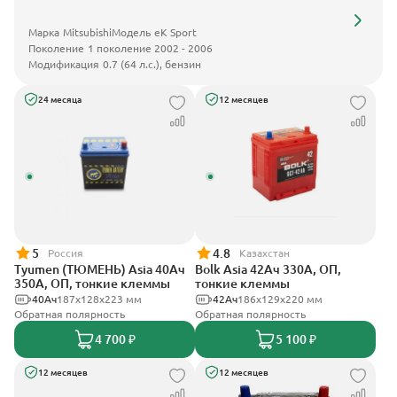
Марка
Mitsubishi
Модель
eK Sport
Поколение
1 поколение 2002 - 2006
Модификация
0.7 (64 л.с.), бензин
24 месяца
12 месяцев
5
4.8
Россия
Казахстан
Tyumen (ТЮМЕНЬ) Asia 40Ач
Bolk Asia 42Ач 330А, ОП,
350А, ОП, тонкие клеммы
тонкие клеммы
40Ач
187х128х223 мм
42Ач
186х129х220 мм
Обратная полярность
Обратная полярность
4 700 ₽
5 100 ₽
12 месяцев
12 месяцев