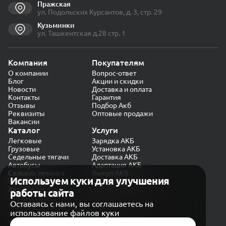
Пражская
ул. Подольских Курсантов, д. 3, стр. 29
Кузьминки
ул. Ташкентская д.28 стр. 1
Компания
Покупателям
О компании
Вопрос-ответ
Блог
Акции и скидки
Новости
Доставка и оплата
Контакты
Гарантия
Отзывы
Подбор Акб
Реквизиты
Оптовые продажи
Вакансии
Каталог
Услуги
Легковые
Зарядка АКБ
Грузовые
Установка АКБ
Седельные тягачи
Доставка АКБ
Автобусы
Адаптация АКБ
Сельхоз. техника
Выкуп АКБ
Используем куки для улучшения
Экскаваторы
Проверка генератора
Автокраны
работы сайта
Политика конфиденциальности
Оставаясь с нами, вы соглашаетесь на
Обработка персональных данных
использование файлов куки
Согласие на обработку в «Яндекс.Метрика»
Карта сайта