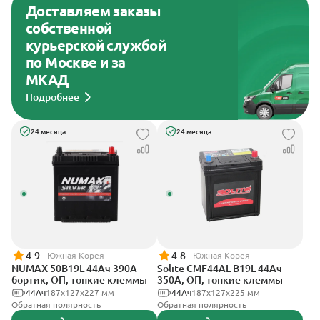
Доставляем заказы
собственной
курьерской службой
по Москве и за
МКАД
Подробнее
24 месяца
24 месяца
4.9
4.8
Южная Корея
Южная Корея
NUMAX 50B19L 44Ач 390А
Solite CMF44AL B19L 44Ач
бортик, ОП, тонкие клеммы
350А, ОП, тонкие клеммы
44Ач
187х127х227 мм
44Ач
187x127x225 мм
Обратная полярность
Обратная полярность