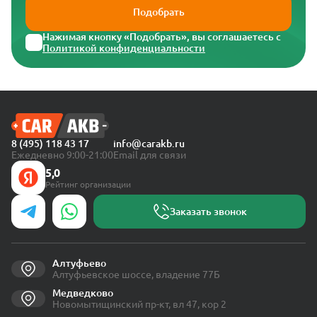
Подобрать
Нажимая кнопку «Подобрать», вы соглашаетесь с
Политикой конфиденциальности
8 (495) 118 43 17
info@carakb.ru
Ежедневно 9:00-21:00
Email для связи
5,0
Рейтинг организации
Заказать звонок
Алтуфьево
Алтуфьевское шоссе, владение 77Б
Медведково
Новомытищинский пр-кт, вл 47, кор 2