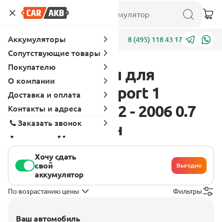
Аккумуляторы
Адреса
8 (495) 118 43 17
Сопутствующие товары
Покупателю
Аккумуляторы для
О компании
Mitsubishi eK Sport 1
Доставка и оплата
поколение 2002 - 2006 0.7
Контакты и адреса
Заказать звонок
(64 л.с.), бензин
Хочу сдать
свой
Выгодно
аккумулятор
По возрастанию цены
Фильтры
Ваш автомобиль