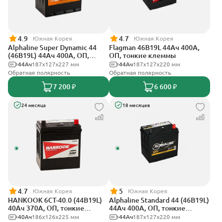
4.9
4.7
Южная Корея
Южная Корея
Alphaline Super Dynamic 44
Flagman 46B19L 44Ач 400А,
(46B19L) 44Ач 400А, ОП,
ОП, тонкие клеммы
тонкие клеммы
44Ач
187х127х227 мм
44Ач
187x127x220 мм
Обратная полярность
Обратная полярность
7 200 ₽
6 600 ₽
24 месяца
18 месяцев
4.7
5
Южная Корея
Южная Корея
HANKOOK 6СТ-40.0 (44B19L)
Alphaline Standard 44 (46B19L)
40Ач 370А, ОП, тонкие
44Ач 400А, ОП, тонкие
клеммы
клеммы
40Ач
186х126х225 мм
44Ач
187x127х220 мм