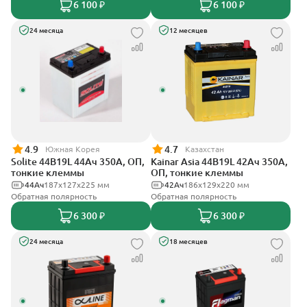
6 100 ₽
6 100 ₽
24 месяца
12 месяцев
4.9
4.7
Южная Корея
Казахстан
Solite 44B19L 44Ач 350А, ОП,
Kainar Asia 44B19L 42Ач 350А,
тонкие клеммы
ОП, тонкие клеммы
44Ач
187x127x225 мм
42Ач
186х129х220 мм
Обратная полярность
Обратная полярность
6 300 ₽
6 300 ₽
24 месяца
18 месяцев