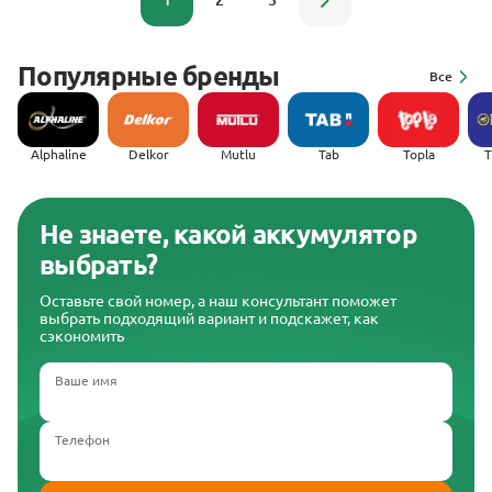
1
2
3
Популярные бренды
Все
Alphaline
Delkor
Mutlu
Tab
Topla
(
Не знаете, какой аккумулятор
выбрать?
Оставьте свой номер, а наш консультант поможет
выбрать подходящий вариант и подскажет, как
сэкономить
Ваше имя
Телефон