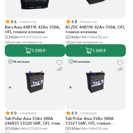
4.6
4.8
Казахстан
Казахстан
Bars Asia 44B19L 42Ач 350А,
AC/DC 44B19L 42Ач 350А, ОП,
ОП, тонкие клеммы
тонкие клеммы
42Ач
187x127x225 мм
42Ач
190x129x220 мм
Обратная полярность
Обратная полярность
5 200 ₽
5 200 ₽
48 месяцев
48 месяцев
4.9
4.9
Словения
Словения
Tab Polar Asia 35Ач 300А
Tab Polar Asia 35Ач 300А
246835 53520 SMF, ОП, тонкие
53521 SMF, ОП, тонкие
клеммы
клеммы
35Ач
196x127x225 мм
35Ач
196x134x225 мм