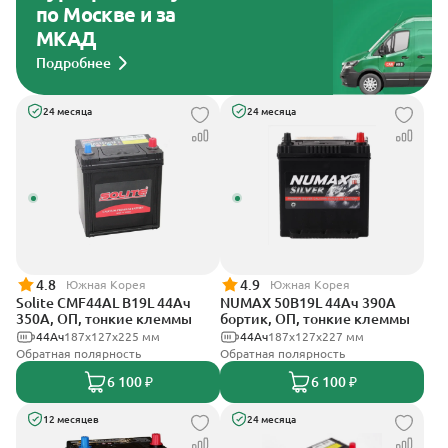
по Москве и за
МКАД
Подробнее
24 месяца
24 месяца
4.8
4.9
Южная Корея
Южная Корея
Solite CMF44AL B19L 44Ач
NUMAX 50B19L 44Ач 390А
350А, ОП, тонкие клеммы
бортик, ОП, тонкие клеммы
44Ач
187x127x225 мм
44Ач
187х127х227 мм
Обратная полярность
Обратная полярность
6 100 ₽
6 100 ₽
12 месяцев
24 месяца