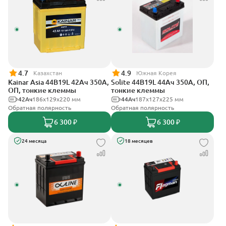
4.7
4.9
Казахстан
Южная Корея
Kainar Asia 44B19L 42Ач 350А,
Solite 44B19L 44Ач 350А, ОП,
ОП, тонкие клеммы
тонкие клеммы
42Ач
186х129х220 мм
44Ач
187x127x225 мм
Обратная полярность
Обратная полярность
6 300 ₽
6 300 ₽
24 месяца
18 месяцев