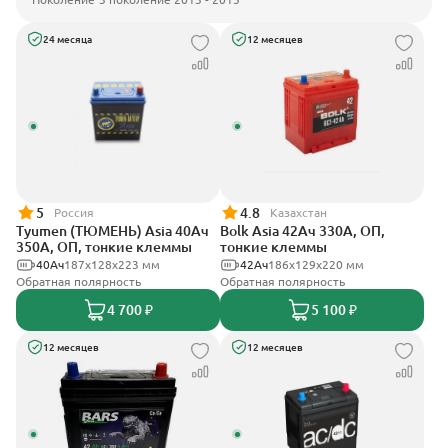
24 месяца
12 месяцев
5
4.8
Россия
Казахстан
Tyumen (ТЮМЕНЬ) Asia 40Ач
Bolk Asia 42Ач 330А, ОП,
350А, ОП, тонкие клеммы
тонкие клеммы
40Ач
187х128х223 мм
42Ач
186х129х220 мм
Обратная полярность
Обратная полярность
4 700 ₽
5 100 ₽
12 месяцев
12 месяцев