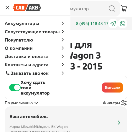
Аккумуляторы
Адреса
8 (495) 118 43 17
Сопутствующие товары
Покупателю
Аккумуляторы для
О компании
Mitsubishi EK Wagon 3
Доставка и оплата
поколение 2013 - 2015
Контакты и адреса
Заказать звонок
Хочу сдать
свой
Выгодно
аккумулятор
По умолчанию
Фильтры
Ваш автомобиль
Марка
Mitsubishi
Модель
EK Wagon
Поколение
3 поколение 2013 - 2015