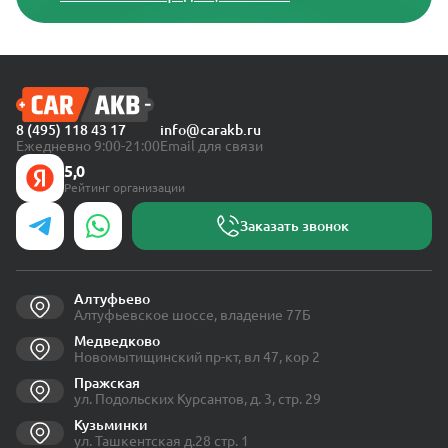
8 (495) 118 43 17
info@carakb.ru
Ежедневно 9:00-21:00
Email для связи
5,0
Рейтинг организации
Заказать звонок
Алтуфьево
Алтуфьевское шоссе, владение 77Б
Медведково
Новомытищинский пр-кт, вл 47, кор 2
Пражская
ул. Подольских Курсантов, д. 3, стр. 29
Кузьминки
ул. Ташкентская д.28 стр. 1