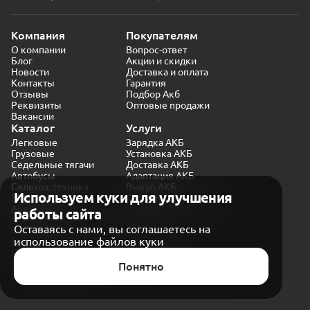
Компания
Покупателям
О компании
Вопрос-ответ
Блог
Акции и скидки
Новости
Доставка и оплата
Контакты
Гарантия
Отзывы
Подбор Акб
Реквизиты
Оптовые продажи
Вакансии
Каталог
Услуги
Легковые
Зарядка АКБ
Грузовые
Установка АКБ
Седельные тягачи
Доставка АКБ
Автобусы
Адаптация АКБ
Сельхоз. техника
Выкуп АКБ
Используем куки для улучшения
Экскаваторы
Проверка генератора
Автокраны
работы сайта
Политика конфиденциальности
Оставаясь с нами, вы соглашаетесь на
Обработка персональных данных
использование файлов куки
Согласие на обработку в «Яндекс.Метрика»
Карта сайта
Публичная оферта
Понятно
© CARAKB 2026. Все права защищены