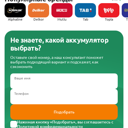
Alphaline
Delkor
Mutlu
Tab
Topla
(
Не знаете, какой аккумулятор
выбрать?
Оставьте свой номер, а наш консультант поможет
выбрать подходящий вариант и подскажет, как
сэкономить
Ваше имя
Телефон
Подобрать
Нажимая кнопку «Подобрать», вы соглашаетесь с
Политикой конфиденциальности