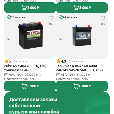
Обратная полярность
Обратная полярность
5 600 ₽
5 600 ₽
12 месяцев
48 месяцев
5
4.9
Беларусь
Словения
Zubr Asia 40Ач 300А, ОП,
Tab Polar Asia 45Ач 400А
тонкие клеммы
246145 54520 SMF, ОП, тонкие
клеммы
40Ач
190x129x220 мм
45Ач
196x134x225 мм
Обратная полярность
Обратная полярность
5 900 ₽
6 000 ₽
Доставляем заказы
собственной
курьерской службой