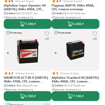
4.9
4.7
Южная Корея
Южная Корея
Alphaline Super Dynamic 44
Flagman 46B19L 44Ач 400А,
(46B19L) 44Ач 400А, ОП,
ОП, тонкие клеммы
тонкие клеммы
44Ач
187х127х227 мм
44Ач
187x127x220 мм
Обратная полярность
Обратная полярность
7 200 ₽
6 600 ₽
24 месяца
18 месяцев
4.7
5
Южная Корея
Южная Корея
HANKOOK 6СТ-40.0 (44B19L)
Alphaline Standard 44 (46B19L)
40Ач 370А, ОП, тонкие
44Ач 400А, ОП, тонкие
клеммы
клеммы
40Ач
186х126х225 мм
44Ач
187x127х220 мм
Обратная полярность
Обратная полярность
6 700 ₽
7 100 ₽
18 месяцев