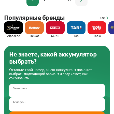
1
2
...
15
Популярные бренды
Все
Alphaline
Delkor
Mutlu
Tab
Topla
(
Не знаете, какой аккумулятор
выбрать?
Оставьте свой номер, а наш консультант поможет
выбрать подходящий вариант и подскажет, как
сэкономить
Ваше имя
Телефон