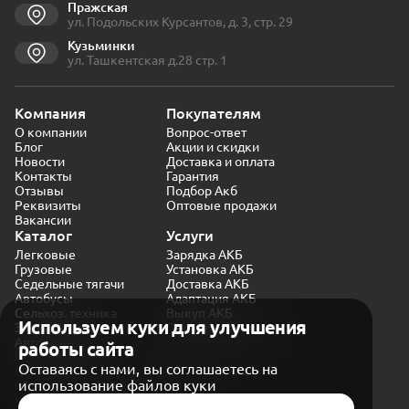
Пражская
ул. Подольских Курсантов, д. 3, стр. 29
Кузьминки
ул. Ташкентская д.28 стр. 1
Компания
Покупателям
О компании
Вопрос-ответ
Блог
Акции и скидки
Новости
Доставка и оплата
Контакты
Гарантия
Отзывы
Подбор Акб
Реквизиты
Оптовые продажи
Вакансии
Каталог
Услуги
Легковые
Зарядка АКБ
Грузовые
Установка АКБ
Седельные тягачи
Доставка АКБ
Автобусы
Адаптация АКБ
Сельхоз. техника
Выкуп АКБ
Используем куки для улучшения
Экскаваторы
Проверка генератора
Автокраны
работы сайта
Политика конфиденциальности
Оставаясь с нами, вы соглашаетесь на
Обработка персональных данных
использование файлов куки
Согласие на обработку в «Яндекс.Метрика»
Карта сайта