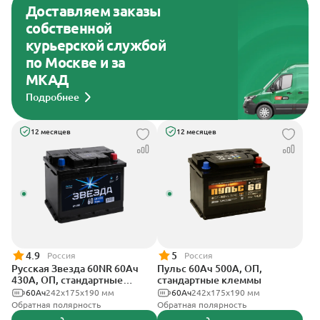
Доставляем заказы
собственной
курьерской службой
по Москве и за
МКАД
Подробнее
12 месяцев
12 месяцев
4.9
5
Россия
Россия
Русская Звезда 60NR 60Ач
Пульс 60Ач 500А, ОП,
430А, ОП, стандартные
стандартные клеммы
клеммы
60Ач
242x175x190 мм
60Ач
242x175x190 мм
Обратная полярность
Обратная полярность