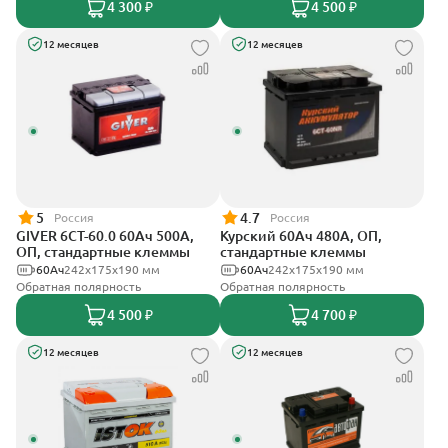
4 300 ₽
4 500 ₽
12 месяцев
12 месяцев
5
4.7
Россия
Россия
GIVER 6СТ-60.0 60Ач 500А,
Курский 60Ач 480А, ОП,
ОП, стандартные клеммы
стандартные клеммы
60Ач
242х175х190 мм
60Ач
242x175x190 мм
Обратная полярность
Обратная полярность
4 500 ₽
4 700 ₽
12 месяцев
12 месяцев