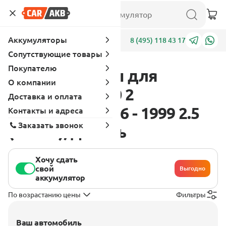
Аккумуляторы
Адреса
8 (495) 118 43 17
Сопутствующие товары
Покупателю
Аккумуляторы для
О компании
Mitsubishi L300 2
Доставка и оплата
поколение 1986 - 1999 2.5
Контакты и адреса
Заказать звонок
(85 л.с.), дизель
Хочу сдать
свой
Выгодно
аккумулятор
По возрастанию цены
Фильтры
Ваш автомобиль