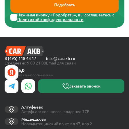
Подобрать
Нажимая кнопку «Подобрать», вы соглашаетесь с
Политикой конфиденциальности
8 (495) 118 43 17
info@carakb.ru
Ежедневно 9:00-21:00
Email для связи
5,0
Рейтинг организации
Заказать звонок
Алтуфьево
Алтуфьевское шоссе, владение 77Б
Медведково
Новомытищинский пр-кт, вл 47, кор 2