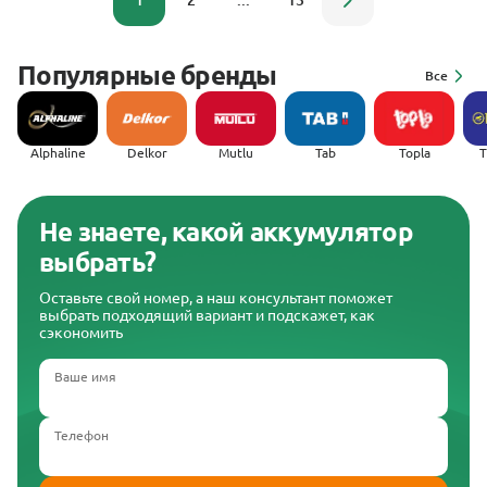
1
2
...
13
Популярные бренды
Все
Alphaline
Delkor
Mutlu
Tab
Topla
(
Не знаете, какой аккумулятор
выбрать?
Оставьте свой номер, а наш консультант поможет
выбрать подходящий вариант и подскажет, как
сэкономить
Ваше имя
Телефон