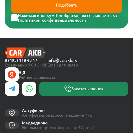
Подобрать
Нажимая кнопку «Подобрать», вы соглашаетесь с
Политикой конфиденциальности
8 (495) 118 43 17
info@carakb.ru
Ежедневно 9:00-21:00
Email для связи
5,0
Рейтинг организации
Заказать звонок
Алтуфьево
Алтуфьевское шоссе, владение 77Б
Медведково
Новомытищинский пр-кт, вл 47, кор 2