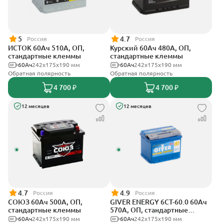
5
4.7
Россия
Россия
ИСТОК 60Ач 510А, ОП,
Курский 60Ач 480А, ОП,
стандартные клеммы
стандартные клеммы
60Ач
242x175x190 мм
60Ач
242x175x190 мм
Обратная полярность
Обратная полярность
4 700 ₽
4 700 ₽
12 месяцев
12 месяцев
4.7
4.9
Россия
Россия
СОЮЗ 60Ач 500А, ОП,
GIVER ENERGY 6СТ-60.0 60Ач
стандартные клеммы
570А, ОП, стандартные
клеммы
60Ач
242x175x190 мм
60Ач
242х175х190 мм