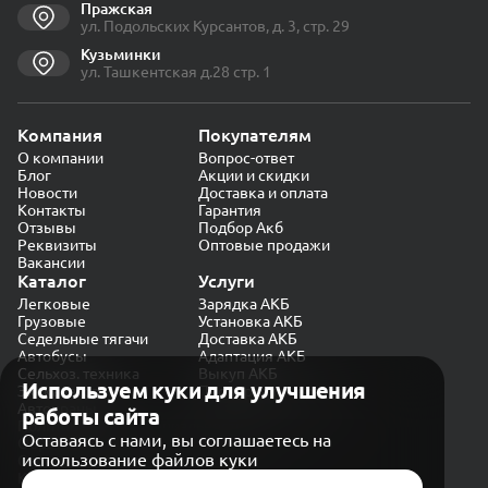
Пражская
ул. Подольских Курсантов, д. 3, стр. 29
Кузьминки
ул. Ташкентская д.28 стр. 1
Компания
Покупателям
О компании
Вопрос-ответ
Блог
Акции и скидки
Новости
Доставка и оплата
Контакты
Гарантия
Отзывы
Подбор Акб
Реквизиты
Оптовые продажи
Вакансии
Каталог
Услуги
Легковые
Зарядка АКБ
Грузовые
Установка АКБ
Седельные тягачи
Доставка АКБ
Автобусы
Адаптация АКБ
Сельхоз. техника
Выкуп АКБ
Используем куки для улучшения
Экскаваторы
Проверка генератора
Автокраны
работы сайта
Политика конфиденциальности
Оставаясь с нами, вы соглашаетесь на
Обработка персональных данных
использование файлов куки
Согласие на обработку в «Яндекс.Метрика»
Карта сайта