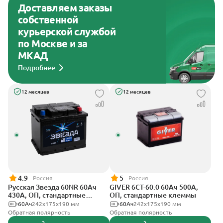
Доставляем заказы
собственной
курьерской службой
по Москве и за
МКАД
Подробнее
12 месяцев
12 месяцев
4.9
5
Россия
Россия
Русская Звезда 60NR 60Ач
GIVER 6СТ-60.0 60Ач 500А,
430А, ОП, стандартные
ОП, стандартные клеммы
клеммы
60Ач
242x175x190 мм
60Ач
242х175х190 мм
Обратная полярность
Обратная полярность