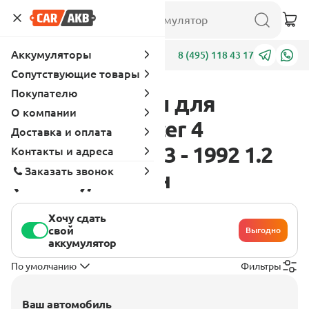
Аккумуляторы
Адреса
8 (495) 118 43 17
Сопутствующие товары
Покупателю
Аккумуляторы для
О компании
Mitsubishi Lancer 4
Доставка и оплата
поколение 1983 - 1992 1.2
Контакты и адреса
Заказать звонок
(60 л.с.), бензин
Хочу сдать
свой
Выгодно
аккумулятор
По умолчанию
Фильтры
Ваш автомобиль