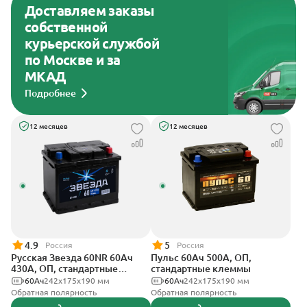
Доставляем заказы
собственной
курьерской службой
по Москве и за
МКАД
Подробнее
12 месяцев
12 месяцев
4.9
5
Россия
Россия
Русская Звезда 60NR 60Ач
Пульс 60Ач 500А, ОП,
430А, ОП, стандартные
стандартные клеммы
клеммы
60Ач
242x175x190 мм
60Ач
242x175x190 мм
Обратная полярность
Обратная полярность