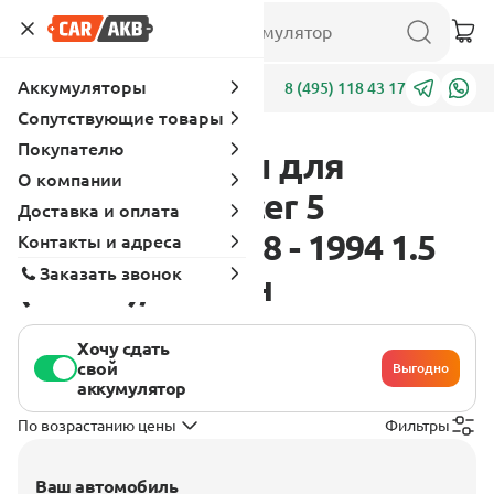
Аккумуляторы
Адреса
8 (495) 118 43 17
Сопутствующие товары
Покупателю
Аккумуляторы для
О компании
Mitsubishi Lancer 5
Доставка и оплата
поколение 1988 - 1994 1.5
Контакты и адреса
Заказать звонок
(73 л.с.), бензин
Хочу сдать
свой
Выгодно
аккумулятор
По возрастанию цены
Фильтры
Ваш автомобиль