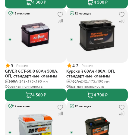
4 300 ₽
4 500 ₽
12 месяцев
12 месяцев
5
4.7
Россия
Россия
GIVER 6СТ-60.0 60Ач 500А,
Курский 60Ач 480А, ОП,
ОП, стандартные клеммы
стандартные клеммы
60Ач
242х175х190 мм
60Ач
242x175x190 мм
Обратная полярность
Обратная полярность
4 500 ₽
4 700 ₽
12 месяцев
12 месяцев