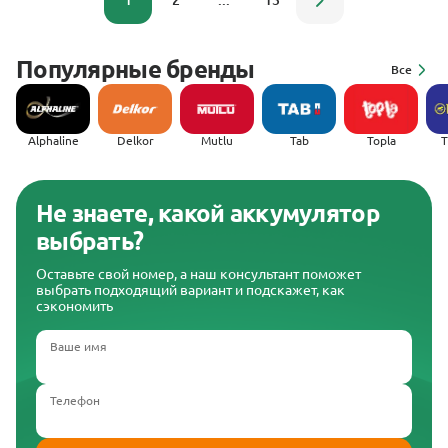
1
2
...
13
Популярные бренды
Все
Alphaline
Delkor
Mutlu
Tab
Topla
(
Не знаете, какой аккумулятор
выбрать?
Оставьте свой номер, а наш консультант поможет
выбрать подходящий вариант и подскажет, как
сэкономить
Ваше имя
Телефон