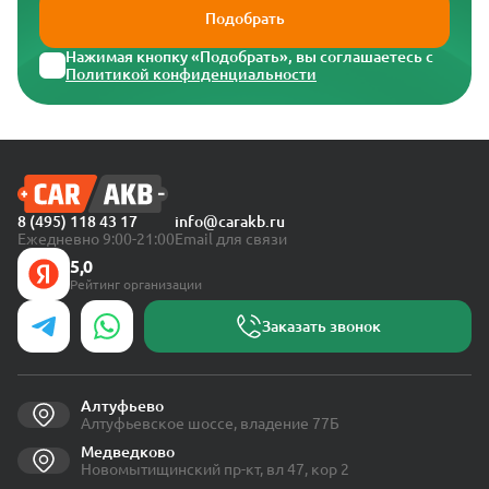
Подобрать
Нажимая кнопку «Подобрать», вы соглашаетесь с
Политикой конфиденциальности
8 (495) 118 43 17
info@carakb.ru
Ежедневно 9:00-21:00
Email для связи
5,0
Рейтинг организации
Заказать звонок
Алтуфьево
Алтуфьевское шоссе, владение 77Б
Медведково
Новомытищинский пр-кт, вл 47, кор 2