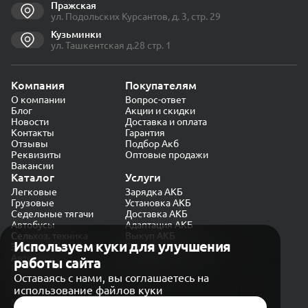
Пражская
ул. Подольских Курсантов, д. 3, стр. 29
Кузьминки
ул. Ташкентская д.28 стр. 1
Компания
Покупателям
О компании
Вопрос-ответ
Блог
Акции и скидки
Новости
Доставка и оплата
Контакты
Гарантия
Отзывы
Подбор Акб
Реквизиты
Оптовые продажи
Вакансии
Каталог
Услуги
Легковые
Зарядка АКБ
Грузовые
Установка АКБ
Седельные тягачи
Доставка АКБ
Автобусы
Адаптация АКБ
Сельхоз. техника
Выкуп АКБ
Используем куки для улучшения
Экскаваторы
Проверка генератора
Автокраны
работы сайта
Политика конфиденциальности
Оставаясь с нами, вы соглашаетесь на
Обработка персональных данных
использование файлов куки
Согласие на обработку в «Яндекс.Метрика»
Карта сайта