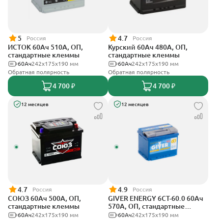
5
4.7
Россия
Россия
ИСТОК 60Ач 510А, ОП,
Курский 60Ач 480А, ОП,
стандартные клеммы
стандартные клеммы
60Ач
242x175x190 мм
60Ач
242x175x190 мм
Обратная полярность
Обратная полярность
4 700 ₽
4 700 ₽
12 месяцев
12 месяцев
4.7
4.9
Россия
Россия
СОЮЗ 60Ач 500А, ОП,
GIVER ENERGY 6СТ-60.0 60Ач
стандартные клеммы
570А, ОП, стандартные
клеммы
60Ач
242x175x190 мм
60Ач
242х175х190 мм