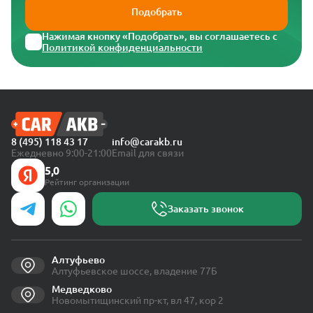
Подобрать
Нажимая кнопку «Подобрать», вы соглашаетесь с
Политикой конфиденциальности
8 (495) 118 43 17
info@carakb.ru
Ежедневно 9:00-21:00
Email для связи
5,0
Рейтинг организации
Заказать звонок
Алтуфьево
Алтуфьевское шоссе, владение 77Б
Медведково
Новомытищинский пр-кт, вл 47, кор 2