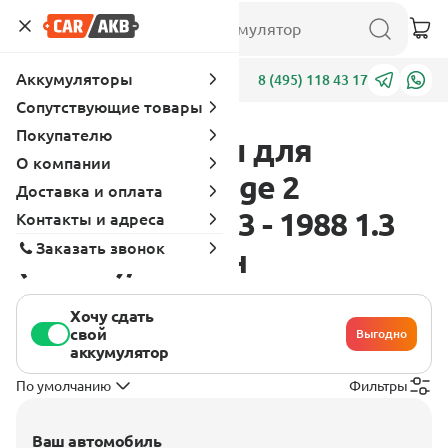
Аккумуляторы
Адреса
8 (495) 118 43 17
Сопутствующие товары
Покупателю
Аккумуляторы для
О компании
Mitsubishi Mirage 2
Доставка и оплата
поколение 1983 - 1988 1.3
Контакты и адреса
Заказать звонок
(77 л.с.), бензин
Хочу сдать
свой
Выгодно
аккумулятор
По умолчанию
Фильтры
Ваш автомобиль