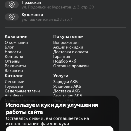
Пражская
ул. Подольских Курсантов, д. 3, стр. 29
Кузьминки
ул. Ташкентская д.28 стр. 1
Компания
Покупателям
О компании
Вопрос-ответ
Блог
Акции и скидки
Новости
Доставка и оплата
Контакты
Гарантия
Отзывы
Подбор Акб
Реквизиты
Оптовые продажи
Вакансии
Каталог
Услуги
Легковые
Зарядка АКБ
Грузовые
Установка АКБ
Седельные тягачи
Доставка АКБ
Автобусы
Адаптация АКБ
Сельхоз. техника
Выкуп АКБ
Используем куки для улучшения
Экскаваторы
Проверка генератора
Автокраны
работы сайта
Политика конфиденциальности
Оставаясь с нами, вы соглашаетесь на
Обработка персональных данных
использование файлов куки
Согласие на обработку в «Яндекс.Метрика»
Карта сайта