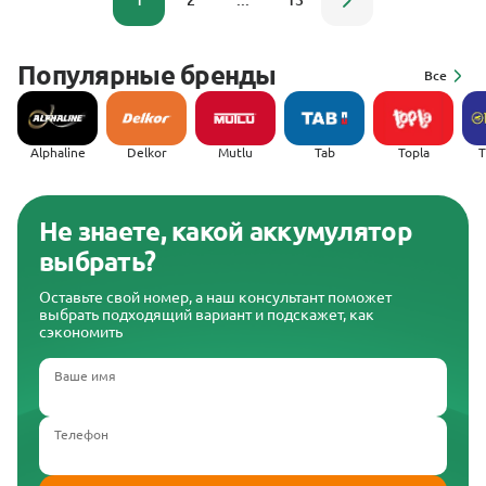
1
2
...
13
Популярные бренды
Все
Alphaline
Delkor
Mutlu
Tab
Topla
(
Не знаете, какой аккумулятор
выбрать?
Оставьте свой номер, а наш консультант поможет
выбрать подходящий вариант и подскажет, как
сэкономить
Ваше имя
Телефон