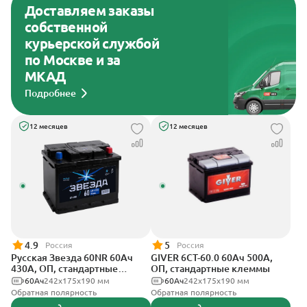
Доставляем заказы
собственной
курьерской службой
по Москве и за
МКАД
Подробнее
12 месяцев
12 месяцев
4.9
5
Россия
Россия
Русская Звезда 60NR 60Ач
GIVER 6СТ-60.0 60Ач 500А,
430А, ОП, стандартные
ОП, стандартные клеммы
клеммы
60Ач
242x175x190 мм
60Ач
242х175х190 мм
Обратная полярность
Обратная полярность