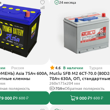
а
24 месяца
чии
Россия
4.6
В наличии
Турция
МЕНЬ) Asia 75Ач 600А,
Mutlu SFB M2 6СТ-70.0 (80D2
ртные клеммы
70Ач 630А, ОП, стандартны
 мм
клеммы
260х175х204 мм
тная полярность
70Ач
Обратная полярность
9 000 ₽
9 000 ₽
9 600 ₽
9 600 ₽