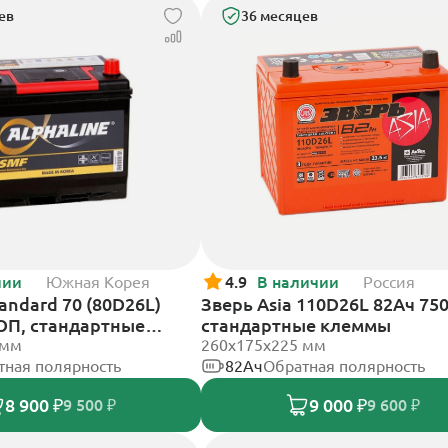
ев
36 месяцев
чии
Южная Корея
4.9
В наличии
Россия
tandard 70 (80D26L)
Зверь Asia 110D26L 82Ач 750
 ОП, стандартные
стандартные клеммы
 мм
260x175x225 мм
тная полярность
82Ач
Обратная полярность
8 900 ₽
9 000 ₽
9 500 ₽
9 600 ₽