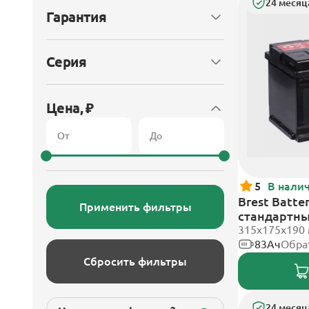
24 месяц
Гарантия
Серия
Цена, ₽
5
В нали
Brest Batte
Применить фильтры
стандартн
315x175x190
83Ач
Обра
Сбросить фильтры
24 месяц