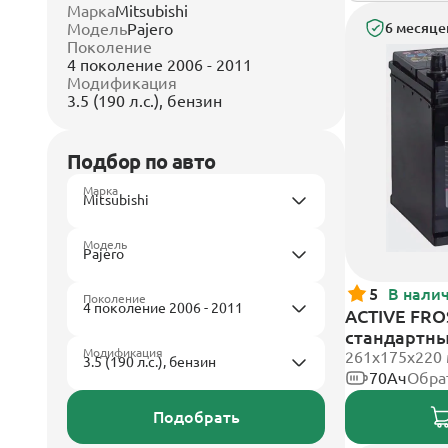
Марка
Mitsubishi
Модель
Pajero
6 месяце
Поколение
4 поколение 2006 - 2011
Модификация
3.5 (190 л.с.), бензин
Подбор по авто
Марка
Модель
5
В нали
Поколение
ACTIVE FROS
стандартн
Модификация
261x175x220
70Ач
Обра
Подобрать