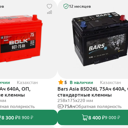
ев
12 месяцев
ичии
Казахстан
5
В наличии
Казахстан
5Ач 640А, ОП,
Bars Asia 85D26L 75Ач 640А,
ые клеммы
стандартные клеммы
 мм
258х175х220 мм
тная полярность
75Ач
Обратная полярность
8 300 ₽
8 400 ₽
8 900 ₽
9 000 ₽