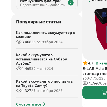
Нет нужного фильтра?
Подскажите какой добавить
Популярные статьи
Как подключить аккумулятор в
машине
3 466
26 сентября 2024
Какой аккумулятор
устанавливается на Субару
4.7
В нал
Аутбек?
E-LAB Asia 
1 469
26 мая 2024
стандартн
260х175х225
Какой аккумулятор поставить
75Ач
Обра
на Toyota Camry?
1 327
27 сентября 2023
Смотреть все