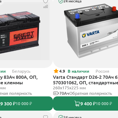
а
24 месяца
чии
Беларусь
4.9
В наличии
Россия
ry 83Ач 800А, ОП,
Varta Стандарт D26-2 70Ач 6
ые клеммы
570301062, ОП, стандартны
 мм
клеммы
260х175х225 мм
тная полярность
70Ач
Обратная полярность
9 300 ₽
9 400 ₽
10 000 ₽
10 000 ₽
а
24 месяца