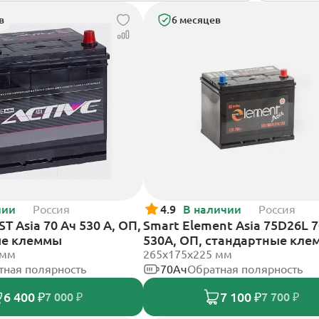
в
6 месяцев
чии
Россия
4.9
В наличии
Россия
T Asia 70 Ач 530 А, ОП,
Smart Element Asia 75D26L 
ые клеммы
530А, ОП, стандартные кл
 мм
265x175x225 мм
тная полярность
70Ач
Обратная полярность
6 400 ₽
7 100 ₽
7 000 ₽
7 700 ₽