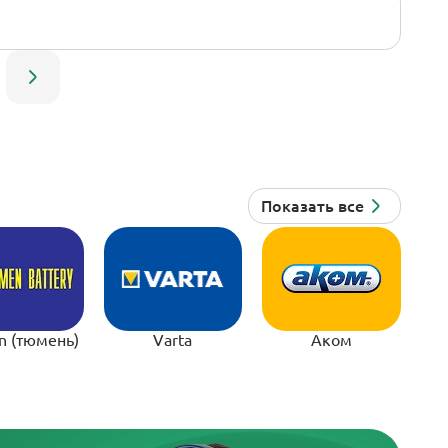
n (тюмень)
Varta
Аком