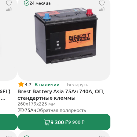
24 месяца
4.7
В наличии
Беларусь
6FL)
Brest Battery Asia 75Ач 740А, ОП,
е
стандартные клеммы
260х179х225 мм
75Ач
Обратная полярность
9 300 ₽
9 900 ₽