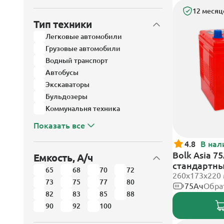
12 месяц
Тип техники
Легковые автомобили
Грузовые автомобили
Водный транспорт
Автобусы
Экскаваторы
Бульдозеры
Коммунальня техника
Показать все
4.8
В нал
Bolk Asia 7
Емкость, А/ч
стандартн
65
68
70
72
260x173x220
73
75
77
80
75Ач
Обра
82
83
85
88
90
92
100