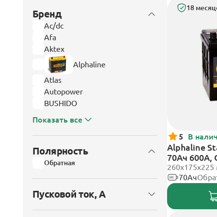
18 месяц
Бренд
Ac/dc
Afa
Aktex
Alphaline
Atlas
Autopower
BUSHIDO
Показать все
5
В нали
Alphaline S
Полярность
70Ач 600А,
Обратная
клеммы
260х175х225
70Ач
Обра
Пусковой ток, А