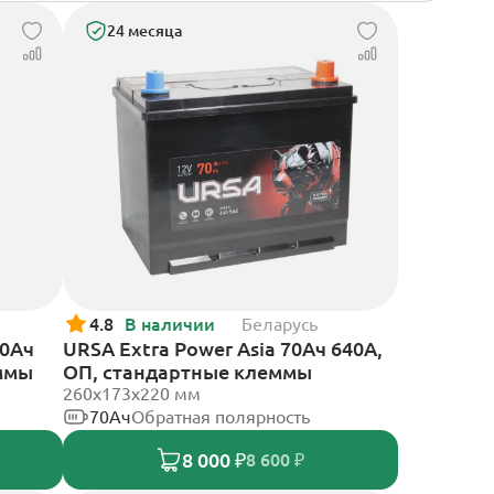
24 месяца
4.8
В наличии
Беларусь
70Ач
URSA Extra Power Asia 70Ач 640А,
еммы
ОП, стандартные клеммы
260x173x220 мм
70Ач
Обратная полярность
8 000 ₽
8 600 ₽