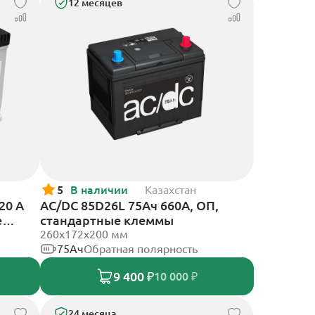
12 месяцев
5
В наличии
Казахстан
20 A
AC/DC 85D26L 75Ач 660А, ОП,
е
стандартные клеммы
260x172x200 мм
75Ач
Обратная полярность
9 400 ₽
10 000 ₽
24 месяца