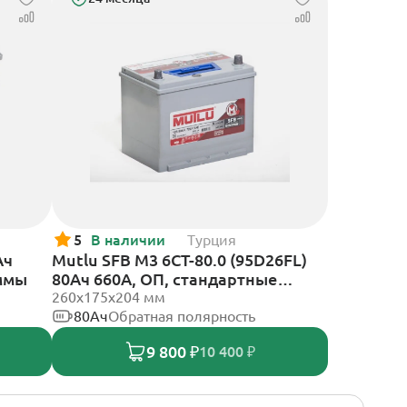
5
В наличии
Турция
Ач
Mutlu SFB M3 6СТ-80.0 (95D26FL)
еммы
80Ач 660А, ОП, стандартные
клеммы
260х175х204 мм
80Ач
Обратная полярность
9 800 ₽
10 400 ₽