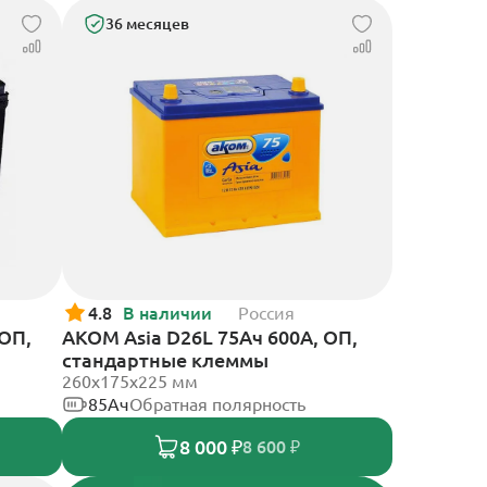
36 месяцев
4.8
В наличии
Россия
 ОП,
АКОМ Asia D26L 75Ач 600А, ОП,
стандартные клеммы
260x175x225 мм
85Ач
Обратная полярность
8 000 ₽
8 600 ₽