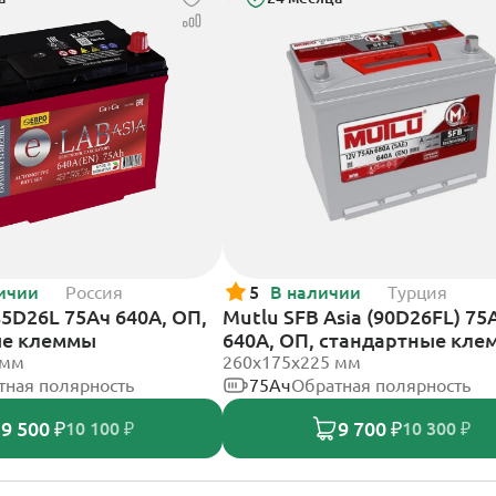
ичии
Россия
5
В наличии
Турция
85D26L 75Ач 640А, ОП,
Mutlu SFB Asia (90D26FL) 75
ые клеммы
640А, ОП, стандартные кл
 мм
260х175х225 мм
тная полярность
75Ач
Обратная полярность
9 500 ₽
9 700 ₽
10 100 ₽
10 300 ₽