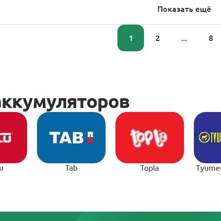
Показать ещё
1
2
...
8
u
Tab
Topla
Tyume