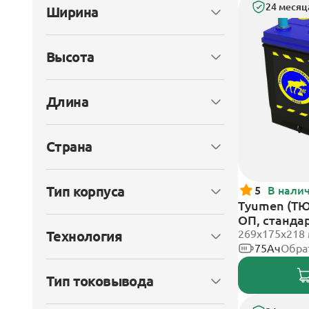
24 месяц
Ширина
Высота
Длина
Страна
Тип корпуса
5
В нали
Tyumen (ТЮ
ОП, станда
269х175х218
Технология
75Ач
Обра
Тип токовывода