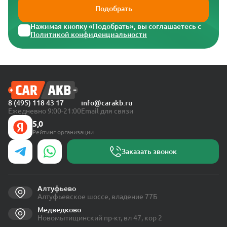
Подобрать
Нажимая кнопку «Подобрать», вы соглашаетесь с
Политикой конфиденциальности
8 (495) 118 43 17
info@carakb.ru
Ежедневно 9:00-21:00
Email для связи
5,0
Рейтинг организации
Заказать звонок
Алтуфьево
Алтуфьевское шоссе, владение 77Б
Медведково
Новомытищинский пр-кт, вл 47, кор 2