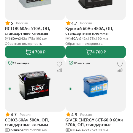
5
4.7
Россия
Россия
ИСТОК 60Ач 510А, ОП,
Курский 60Ач 480А, ОП,
стандартные клеммы
стандартные клеммы
60Ач
242x175x190 мм
60Ач
242x175x190 мм
Обратная полярность
Обратная полярность
4 700 ₽
4 700 ₽
12 месяцев
12 месяцев
4.7
4.9
Россия
Россия
СОЮЗ 60Ач 500А, ОП,
GIVER ENERGY 6СТ-60.0 60Ач
стандартные клеммы
570А, ОП, стандартные
клеммы
60Ач
242x175x190 мм
60Ач
242х175х190 мм