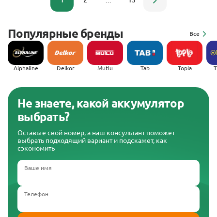
1
2
...
13
Популярные бренды
Все
Alphaline
Delkor
Mutlu
Tab
Topla
(
Не знаете, какой аккумулятор
выбрать?
Оставьте свой номер, а наш консультант поможет
выбрать подходящий вариант и подскажет, как
сэкономить
Ваше имя
Телефон