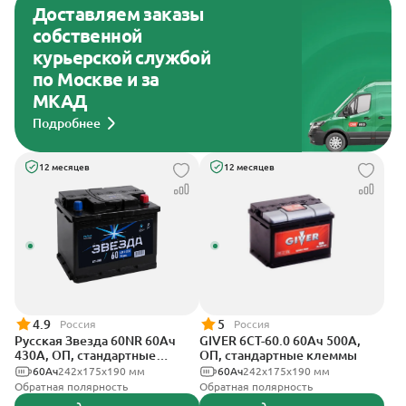
Доставляем заказы
собственной
курьерской службой
по Москве и за
МКАД
Подробнее
12 месяцев
12 месяцев
4.9
5
Россия
Россия
Русская Звезда 60NR 60Ач
GIVER 6СТ-60.0 60Ач 500А,
430А, ОП, стандартные
ОП, стандартные клеммы
клеммы
60Ач
242x175x190 мм
60Ач
242х175х190 мм
Обратная полярность
Обратная полярность