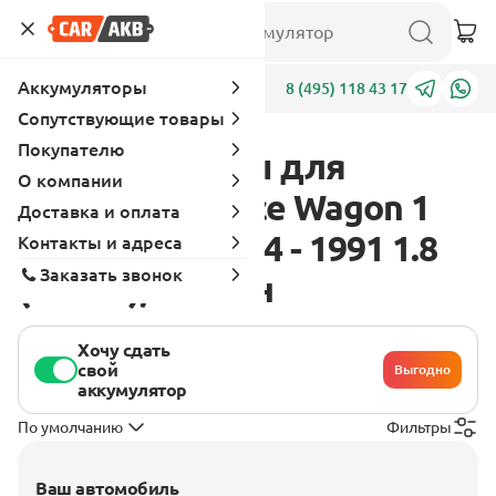
Аккумуляторы
Адреса
8 (495) 118 43 17
Сопутствующие товары
Покупателю
Аккумуляторы для
О компании
Mitsubishi Space Wagon 1
Доставка и оплата
поколение 1984 - 1991 1.8
Контакты и адреса
Заказать звонок
(84 л.с.), бензин
Хочу сдать
свой
Выгодно
аккумулятор
По умолчанию
Фильтры
Ваш автомобиль