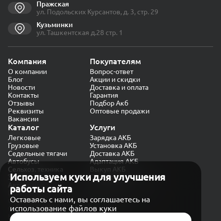
Пражская
ул. Подольских Курсантов, д. 3, стр. 29
Кузьминки
ул. Ташкентская д.28 стр. 1
Компания
Покупателям
О компании
Вопрос-ответ
Блог
Акции и скидки
Новости
Доставка и оплата
Контакты
Гарантия
Отзывы
Подбор Акб
Реквизиты
Оптовые продажи
Вакансии
Каталог
Услуги
Легковые
Зарядка АКБ
Грузовые
Установка АКБ
Седельные тягачи
Доставка АКБ
Автобусы
Адаптация АКБ
Сельхоз. техника
Выкуп АКБ
Используем куки для улучшения
Экскаваторы
Проверка генератора
Автокраны
работы сайта
Политика конфиденциальности
Оставаясь с нами, вы соглашаетесь на
Обработка персональных данных
использование файлов куки
Согласие на обработку в «Яндекс.Метрика»
Карта сайта