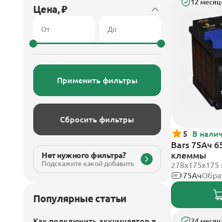
12 месяц
Цена, ₽
Применить фильтры
Сбросить фильтры
5
В нали
Bars 75Ач 6
клеммы
Нет нужного фильтра?
Подскажите какой добавить
278х175х175
75Ач
Обра
Популярные статьи
Как подключить аккумулятор в
24 месяц