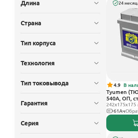
Длина
24 месяц
Страна
Тип корпуса
Технология
Тип токовывода
4.9
В нал
Tyumen (Т
540А, ОП, 
Гарантия
242х175х175
61Ач
Обра
Серия