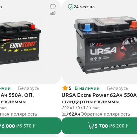
в
24 месяца
ичии
Беларусь
5
В наличии
Беларусь
2Ач 550А, ОП,
URSA Extra Power 62Ач 550А
ые клеммы
стандартные клеммы
 мм
242х175х175 мм
тная полярность
62Ач
Обратная полярность
6 000 ₽
5 700 ₽
6 570 ₽
6 200 ₽