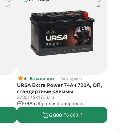
5
В наличии
Беларусь
URSA Extra Power 74Ач 720А, ОП,
стандартные клеммы
278х175х175 мм
74Ач
Обратная полярность
6 000 ₽
6 600 ₽