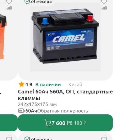
24 месяца
4.9
В наличии
Китай
,
Camel 60Ач 560А, ОП, стандартные
клеммы
242х175х175 мм
60Ач
Обратная полярность
7 600 ₽
8 100 ₽
24 месяца