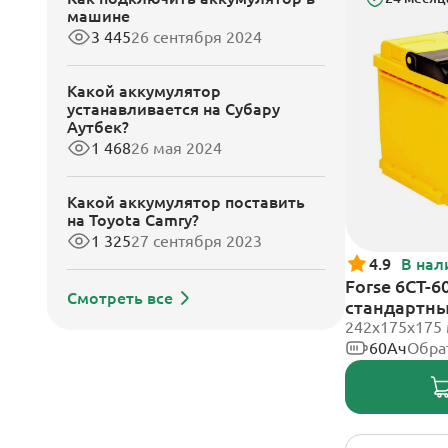
машине
3 445
26 сентября 2024
Какой аккумулятор
устанавливается на Субару
Аутбек?
1 468
26 мая 2024
Какой аккумулятор поставить
на Toyota Camry?
1 325
27 сентября 2023
4.9
В нал
Forse 6CT-6
Смотреть все
стандартн
242x175x175
60Ач
Обра