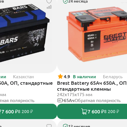
ев
24 месяца
чии
Казахстан
4.9
В наличии
Беларусь
50А, ОП, стандартные
Brest Battery 65Ач 650А., ОП
стандартные клеммы
 мм
242х175х175 мм
тная полярность
65Ач
Обратная полярность
7 600 ₽
7 600 ₽
8 200 ₽
8 200 ₽
а
12 месяцев