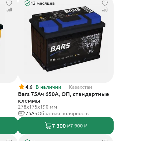
12 месяцев
4.6
В наличии
Казахстан
Bars 75Ач 650А, ОП, стандартные
клеммы
278х175х190 мм
75Ач
Обратная полярность
7 300 ₽
7 900 ₽