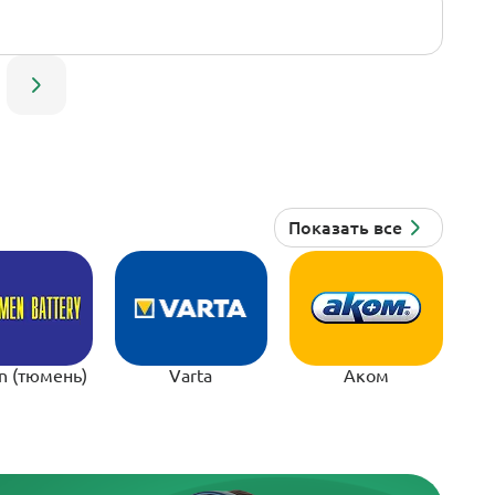
n (тюмень)
Varta
Аком