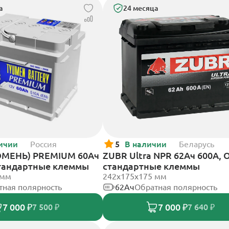
а
24 месяца
ичии
Россия
5
В наличии
Беларусь
ЮМЕНЬ) PREMIUM 60Ач
ZUBR Ultra NPR 62Ач 600А, 
стандартные клеммы
стандартные клеммы
 мм
242х175х175 мм
тная полярность
62Ач
Обратная полярность
7 000 ₽
7 000 ₽
7 500 ₽
7 640 ₽