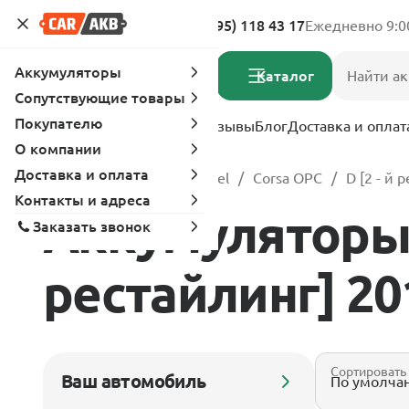
Адреса магазинов
8 (495) 118 43 17
Ежедневно 9:0
Аккумуляторы
Каталог
Сопутствующие товары
Покупателю
Услуги
Вопрос-ответ
Отзывы
Блог
Доставка и оплат
О компании
Доставка и оплата
Главная
Каталог
Opel
Corsa OPC
D [2 - й 
Контакты и адреса
Аккумуляторы д
Заказать звонок
рестайлинг] 201
Сортировать
Ваш автомобиль