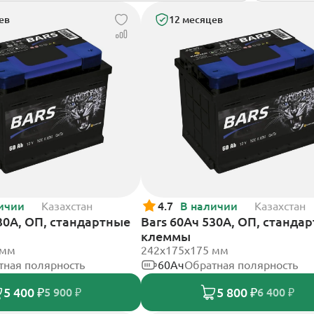
ев
12 месяцев
ичии
Казахстан
4.7
В наличии
Казахстан
30А, ОП, стандартные
Bars 60Ач 530А, ОП, станда
клеммы
 мм
242х175х175 мм
тная полярность
60Ач
Обратная полярность
5 400 ₽
5 800 ₽
5 900 ₽
6 400 ₽