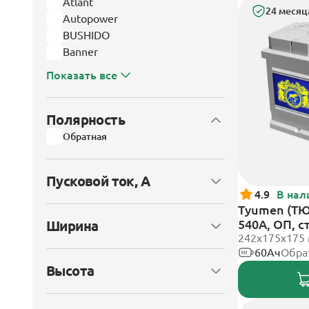
Atlant
24 месяц
Autopower
BUSHIDO
Banner
Показать все
Полярность
Обратная
Пусковой ток, А
4.9
В нал
Tyumen (Т
540А, ОП, 
Ширина
242х175х175
60Ач
Обра
Высота