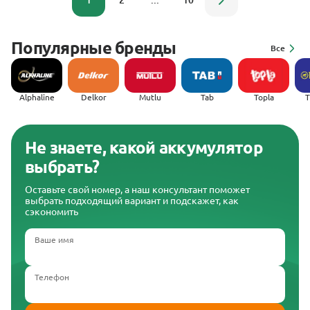
1
2
...
10
Популярные бренды
Все
Alphaline
Delkor
Mutlu
Tab
Topla
(
Не знаете, какой аккумулятор
выбрать?
Оставьте свой номер, а наш консультант поможет
выбрать подходящий вариант и подскажет, как
сэкономить
Ваше имя
Телефон