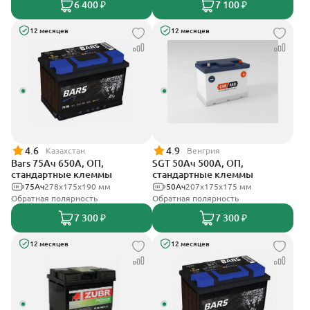
6 400 ₽
7 100 ₽
12 месяцев
12 месяцев
4.6
4.9
Казахстан
Венгрия
Bars 75Ач 650А, ОП,
SGT 50Ач 500А, ОП,
стандартные клеммы
стандартные клеммы
75Ач
278х175х190 мм
50Ач
207x175x175 мм
Обратная полярность
Обратная полярность
7 300 ₽
7 300 ₽
12 месяцев
12 месяцев