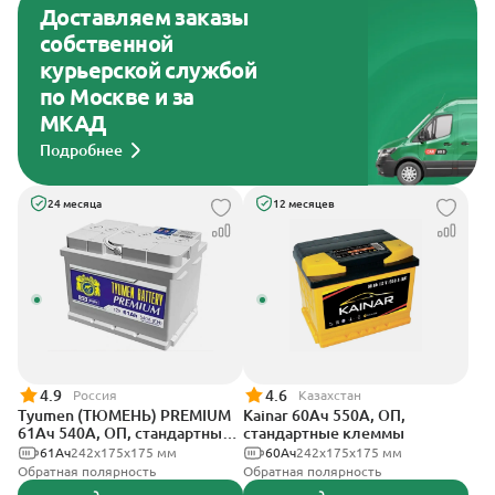
Доставляем заказы
собственной
курьерской службой
по Москве и за
МКАД
Подробнее
24 месяца
12 месяцев
4.9
4.6
Россия
Казахстан
Tyumen (ТЮМЕНЬ) PREMIUM
Kainar 60Ач 550А, ОП,
61Ач 540А, ОП, стандартные
стандартные клеммы
клеммы
61Ач
242х175х175 мм
60Ач
242х175х175 мм
Обратная полярность
Обратная полярность