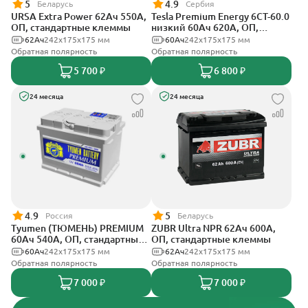
5
4.9
Беларусь
Сербия
URSA Extra Power 62Ач 550А,
Tesla Premium Energy 6СТ-60.0
ОП, стандартные клеммы
низкий 60Ач 620А, ОП,
стандартные клеммы
62Ач
242х175х175 мм
60Ач
242х175х175 мм
Обратная полярность
Обратная полярность
5 700 ₽
6 800 ₽
24 месяца
24 месяца
4.9
5
Россия
Беларусь
Tyumen (ТЮМЕНЬ) PREMIUM
ZUBR Ultra NPR 62Ач 600А,
60Ач 540А, ОП, стандартные
ОП, стандартные клеммы
клеммы
60Ач
242х175х175 мм
62Ач
242х175х175 мм
Обратная полярность
Обратная полярность
7 000 ₽
7 000 ₽