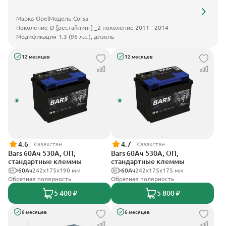
Марка
Opel
Модель
Corsa
Поколение
D [рестайлинг] _2 поколение 2011 - 2014
Модификация
1.3 (95 л.с.), дизель
12 месяцев
12 месяцев
4.6
4.7
Казахстан
Казахстан
Bars 60Ач 530А, ОП,
Bars 60Ач 530А, ОП,
стандартные клеммы
стандартные клеммы
60Ач
242х175х190 мм
60Ач
242х175х175 мм
Обратная полярность
Обратная полярность
5 400 ₽
5 800 ₽
6 месяцев
6 месяцев