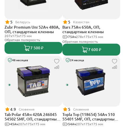
5
5
Беларусь
Казахстан
Zubr Premium Uni 52Ач 480А,
Bars 75Ач 650А, ОП,
ОП, стандартные клеммы
стандартные клеммы
207x175x175 мм
75Ач
278х175х175 мм
Обратная полярность
Обратная полярность
7 500 ₽
7 600 ₽
48 месяцев
24 месяца
4.9
5
Словения
Словения
Tab Polar 45Ач 420А 246045
Topla Top (118654) 54Ач 510
54502 SMF, ОП, стандартные
55401 SMF, ОП, стандартные
клеммы
клеммы
45Ач
207x175x175 мм
54Ач
207х175х175 мм