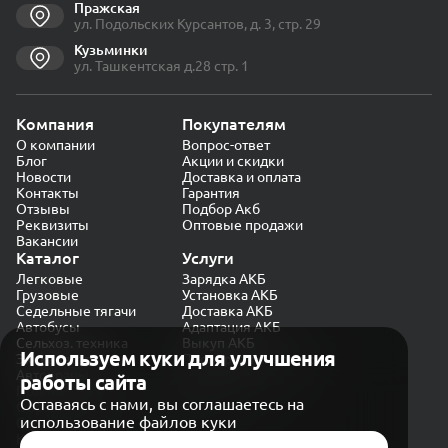
Пражская
ул. Подольских Курсантов, д. 3, стр. 29
Кузьминки
ул. Ташкентская д.28 стр. 1
Компания
Покупателям
О компании
Вопрос-ответ
Блог
Акции и скидки
Новости
Доставка и оплата
Контакты
Гарантия
Отзывы
Подбор Акб
Реквизиты
Оптовые продажи
Вакансии
Каталог
Услуги
Легковые
Зарядка АКБ
Грузовые
Установка АКБ
Седельные тягачи
Доставка АКБ
Автобусы
Адаптация АКБ
Сельхоз. техника
Выкуп АКБ
Используем куки для улучшения
Экскаваторы
Проверка генератора
Автокраны
работы сайта
Политика конфиденциальности
Оставаясь с нами, вы соглашаетесь на
Обработка персональных данных
использование файлов куки
Согласие на обработку в «Яндекс.Метрика»
Карта сайта