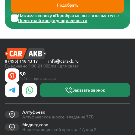
Подобрать
Нажимая кнопку «Подобрать», вы соглашаетесь с
Политикой конфиденциальности
8 (495) 118 43 17
info@carakb.ru
Ежедневно 9:00-21:00
Email для связи
5,0
Рейтинг организации
Заказать звонок
Алтуфьево
Алтуфьевское шоссе, владение 77Б
Медведково
Новомытищинский пр-кт, вл 47, кор 2