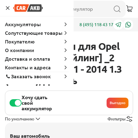
Аккумуляторы
Адреса
8 (495) 118 43 17
Сопутствующие товары
Покупателю
Аккумуляторы для Opel
О компании
Corsa D [рестайлинг] _2
Доставка и оплата
поколение 2011 - 2014 1.3
Контакты и адреса
Заказать звонок
(95 л.с.), дизель
Хочу сдать
свой
Выгодно
аккумулятор
По умолчанию
Фильтры
Ваш автомобиль