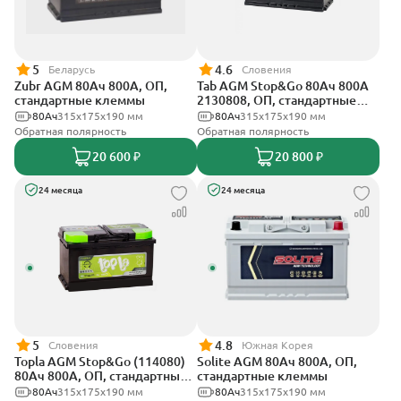
5
4.6
Беларусь
Словения
Zubr AGM 80Ач 800А, ОП,
Tab AGM Stop&Go 80Ач 800А
стандартные клеммы
2130808, ОП, стандартные
клеммы
80Ач
315x175x190 мм
80Ач
315x175x190 мм
Обратная полярность
Обратная полярность
20 600 ₽
20 800 ₽
24 месяца
24 месяца
5
4.8
Словения
Южная Корея
Topla AGM Stop&Go (114080)
Solite AGM 80Ач 800А, ОП,
80Ач 800А, ОП, стандартные
стандартные клеммы
клеммы
80Ач
315x175x190 мм
80Ач
315x175x190 мм