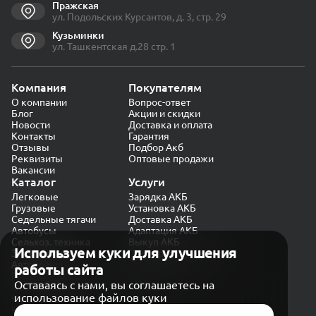
Пражская
ул. Подольских Курсантов, д. 3, стр. 29
Кузьминки
ул. Ташкентская д.28 стр. 1
Компания
Покупателям
О компании
Вопрос-ответ
Блог
Акции и скидки
Новости
Доставка и оплата
Контакты
Гарантия
Отзывы
Подбор Акб
Реквизиты
Оптовые продажи
Вакансии
Каталог
Услуги
Легковые
Зарядка АКБ
Грузовые
Установка АКБ
Седельные тягачи
Доставка АКБ
Автобусы
Адаптация АКБ
Сельхоз. техника
Выкуп АКБ
Используем куки для улучшения
Экскаваторы
Проверка генератора
Автокраны
работы сайта
Политика конфиденциальности
Оставаясь с нами, вы соглашаетесь на
Обработка персональных данных
использование файлов куки
Согласие на обработку в «Яндекс.Метрика»
Карта сайта