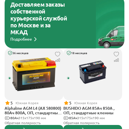
Доставляем заказы
собственной
курьерской службой
по Москве и за
МКАД
Подробнее
36 месяцев
18 месяцев
5
5
Южная Корея
Южная Корея
Alphaline AGM L4 (AX 580800)
BUSHIDO AGM 85Ач 850А ,
80Ач 800А, ОП, стандартные
ОП, стандартные клеммы
клеммы
80Ач
315х175х190 мм
85Ач
315x175x190 мм
Обратная полярность
Обратная полярность