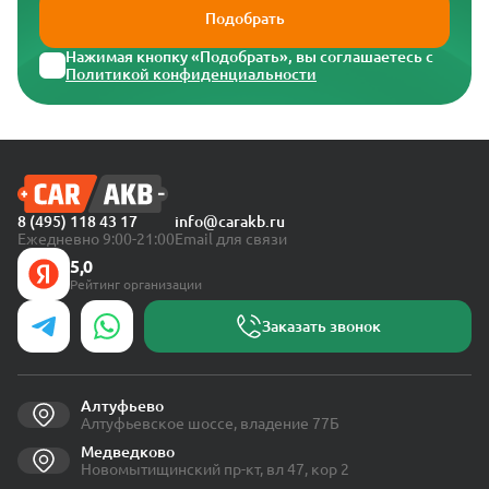
Подобрать
Нажимая кнопку «Подобрать», вы соглашаетесь с
Политикой конфиденциальности
8 (495) 118 43 17
info@carakb.ru
Ежедневно 9:00-21:00
Email для связи
5,0
Рейтинг организации
Заказать звонок
Алтуфьево
Алтуфьевское шоссе, владение 77Б
Медведково
Новомытищинский пр-кт, вл 47, кор 2