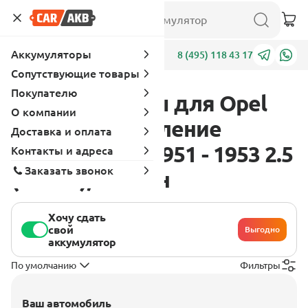
Аккумуляторы
Адреса
8 (495) 118 43 17
Сопутствующие товары
Покупателю
Аккумуляторы для Opel
О компании
Kapitan 1 поколение
Доставка и оплата
[рестайлинг] 1951 - 1953 2.5
Контакты и адреса
Заказать звонок
(58 л.с.), бензин
Хочу сдать
свой
Выгодно
аккумулятор
По умолчанию
Фильтры
Ваш автомобиль