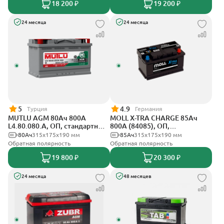
18 200 ₽
19 200 ₽
24 месяца
24 месяца
5
4.9
Турция
Германия
MUTLU AGM 80Ач 800A
MOLL X-TRA CHARGE 85Ач
L4.80.080.A, ОП, стандартные
800А (84085), ОП,
клеммы
стандартные клеммы
80Ач
315x175x190 мм
85Ач
315x175x190 мм
Обратная полярность
Обратная полярность
19 800 ₽
20 300 ₽
24 месяца
48 месяцев