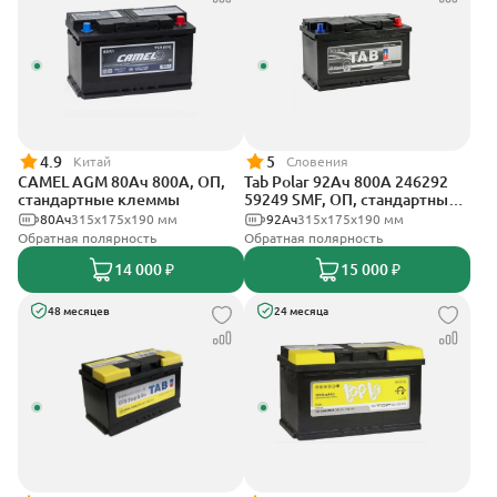
4.9
5
Китай
Словения
CAMEL AGM 80Ач 800А, ОП,
Tab Polar 92Ач 800А 246292
стандартные клеммы
59249 SMF, ОП, стандартные
клеммы
80Ач
315x175x190 мм
92Ач
315x175x190 мм
Обратная полярность
Обратная полярность
14 000 ₽
15 000 ₽
48 месяцев
24 месяца