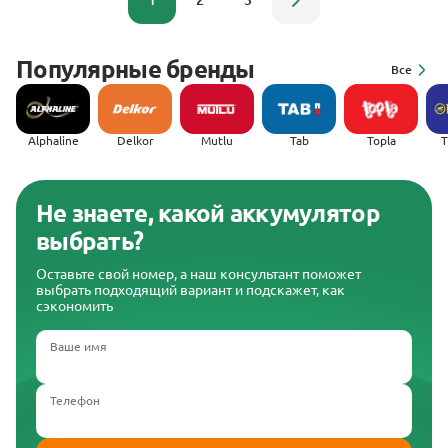
1
2
3
Популярные бренды
Все
Alphaline
Delkor
Mutlu
Tab
Topla
(
Не знаете, какой аккумулятор
выбрать?
Оставьте свой номер, а наш консультант поможет
выбрать подходящий вариант и подскажет, как
сэкономить
Ваше имя
Телефон