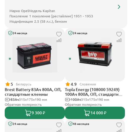
Марка
Opel
Модель
Kapitan
Поколение
1 поколение [рестайлинг] 1951 - 1953
Модификация
2.5 (58 л.с.), бензин
24 месяца
24 месяца
5
4.9
Беларусь
Словения
Brest Battery 83Ач 800А, ОП,
Topla Energy (108000 59249)
стандартные клеммы
100Ач 800А, ОП, стандартные
клеммы
83Ач
315x175x190 мм
100Ач
315x175x190 мм
Обратная полярность
Обратная полярность
9 300 ₽
14 000 ₽
24 месяца
48 месяцев