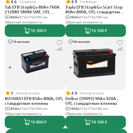
4.6
4.9
Словения
Словения
Tab EFB Stop&Go 80Ач 760А
Topla EFB Stop&Go Start-Stop
212080 58088 SMF, ОП,
80Ач 800А, ОП, стандартные
стандартные клеммы
клеммы
80Ач
315x175x190 мм
80Ач
315x175x190 мм
Обратная полярность
Обратная полярность
16 300 ₽
16 500 ₽
18 месяцев
48 месяцев
5
4.9
Южная Корея
Южная Корея
BUSHIDO EFB 85Ач 800А, ОП,
Delkor (59095) 90Ач 920А ,
стандартные клеммы
ОП, стандартные клеммы
85Ач
315x175x190 мм
90Ач
315x175x190 мм
Обратная полярность
Обратная полярность
16 800 ₽
18 100 ₽