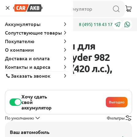
Аккумуляторы
Адреса
8 (495) 118 43 17
Сопутствующие товары
Покупателю
Аккумуляторы для
О компании
Porsche 718 Spyder 982
Доставка и оплата
2019 - 2022 4.0 (420 л.с.),
Контакты и адреса
Заказать звонок
бензин
Хочу сдать
свой
Выгодно
аккумулятор
По умолчанию
Фильтры
Ваш автомобиль