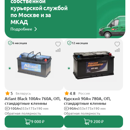
собственной
курьерской службой
по Москве и за
МКАД
Подробнее
6 месяцев
12 месяцев
5
4.8
Беларусь
Россия
Atlant Black 100Ач 760А, ОП,
Курский 90Ач 780А, ОП,
стандартные клеммы
стандартные клеммы
100Ач
353х175х190 мм
90Ач
353x175x190 мм
Обратная полярность
Обратная полярность
9 000 ₽
9 200 ₽