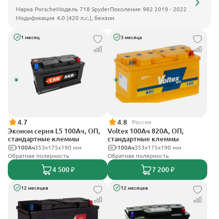
Марка
Porsche
Модель
718 Spyder
Поколение
982 2019 - 2022
Модификация
4.0 (420 л.с.), бензин
1 месяц
3 месяца
4.7
4.8
Россия
Эконом серия L5 100Ач, ОП,
Voltex 100Ач 820А, ОП,
стандартные клеммы
стандартные клеммы
100Ач
353х175х190 мм
100Ач
353х175х190 мм
Обратная полярность
Обратная полярность
4 500 ₽
7 200 ₽
12 месяцев
12 месяцев