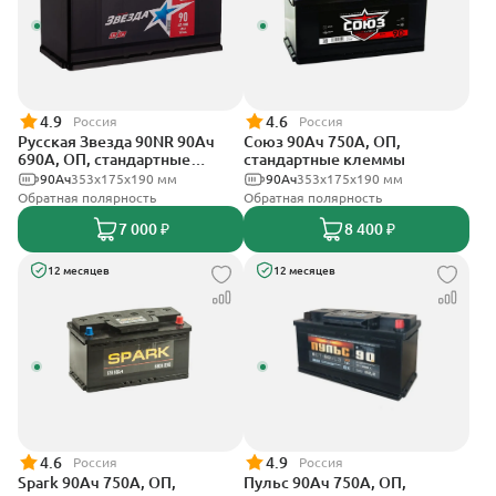
4.9
4.6
Россия
Россия
Русская Звезда 90NR 90Ач
Союз 90Ач 750А, ОП,
690А, ОП, стандартные
стандартные клеммы
клеммы
90Ач
353x175x190 мм
90Ач
353x175x190 мм
Обратная полярность
Обратная полярность
7 000 ₽
8 400 ₽
12 месяцев
12 месяцев
4.6
4.9
Россия
Россия
Spark 90Ач 750А, ОП,
Пульс 90Ач 750А, ОП,