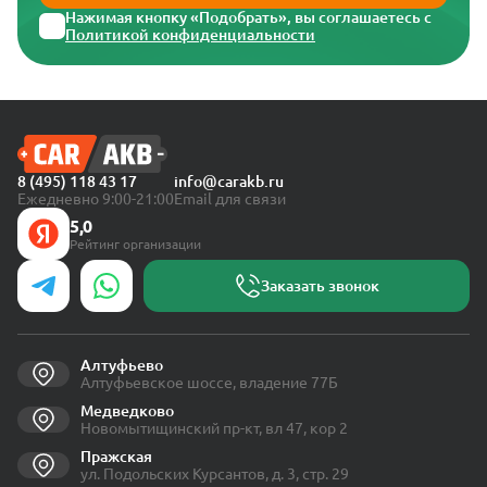
Нажимая кнопку «Подобрать», вы соглашаетесь с
Политикой конфиденциальности
8 (495) 118 43 17
info@carakb.ru
Ежедневно 9:00-21:00
Email для связи
5,0
Рейтинг организации
Заказать звонок
Алтуфьево
Алтуфьевское шоссе, владение 77Б
Медведково
Новомытищинский пр-кт, вл 47, кор 2
Пражская
ул. Подольских Курсантов, д. 3, стр. 29