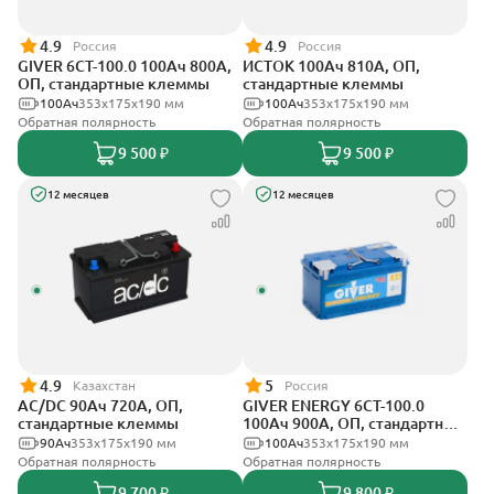
4.9
4.9
Россия
Россия
GIVER 6CT-100.0 100Ач 800А,
ИСТОК 100Ач 810А, ОП,
ОП, стандартные клеммы
стандартные клеммы
100Ач
353х175х190 мм
100Ач
353х175х190 мм
Обратная полярность
Обратная полярность
9 500 ₽
9 500 ₽
12 месяцев
12 месяцев
4.9
5
Казахстан
Россия
AC/DC 90Ач 720А, ОП,
GIVER ENERGY 6СТ-100.0
стандартные клеммы
100Ач 900А, ОП, стандартные
клеммы
90Ач
353х175х190 мм
100Ач
353х175х190 мм
Обратная полярность
Обратная полярность
9 700 ₽
9 800 ₽