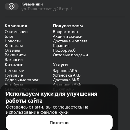
Кузьминки
ул. Ташкентская д.28 стр. 1
Компания
Покупателям
О компании
Вопрос-ответ
Блог
Акции и скидки
Новости
Доставка и оплата
Контакты
Гарантия
Отзывы
Подбор Акб
Реквизиты
Оптовые продажи
Вакансии
Каталог
Услуги
Легковые
Зарядка АКБ
Грузовые
Установка АКБ
Седельные тягачи
Доставка АКБ
Автобусы
Адаптация АКБ
Сельхоз. техника
Выкуп АКБ
Используем куки для улучшения
Экскаваторы
Проверка генератора
Автокраны
работы сайта
Политика конфиденциальности
Оставаясь с нами, вы соглашаетесь на
Обработка персональных данных
использование файлов куки
Согласие на обработку в «Яндекс.Метрика»
Карта сайта
Публичная оферта
Понятно
© CARAKB 2026. Все права защищены