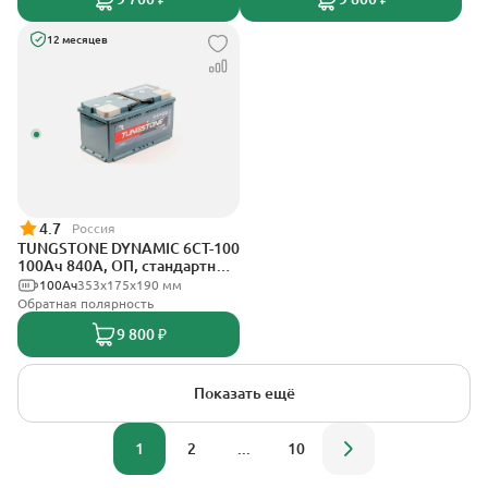
12 месяцев
4.7
Россия
TUNGSTONE DYNAMIC 6СТ-100
100Ач 840А, ОП, стандартные
клеммы
100Ач
353x175x190 мм
Обратная полярность
9 800 ₽
Показать ещё
1
2
...
10