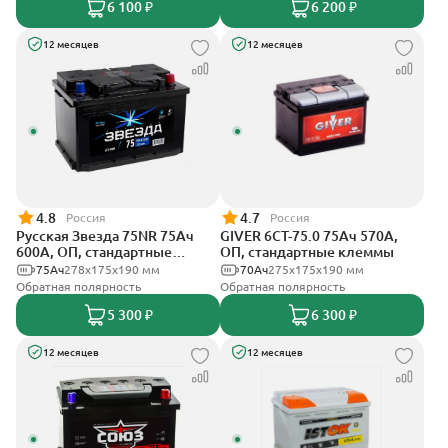
6 100 ₽
6 200 ₽
12 месяцев
12 месяцев
4.8
4.7
Россия
Россия
Русская Звезда 75NR 75Ач
GIVER 6СТ-75.0 75Ач 570А,
600А, ОП, стандартные
ОП, стандартные клеммы
клеммы
75Ач
278x175x190 мм
70Ач
275х175х190 мм
Обратная полярность
Обратная полярность
5 300 ₽
6 300 ₽
12 месяцев
12 месяцев