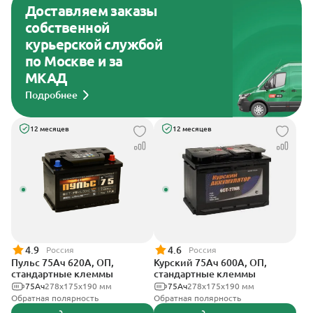
Доставляем заказы
собственной
курьерской службой
по Москве и за
МКАД
Подробнее
12 месяцев
12 месяцев
4.9
4.6
Россия
Россия
Пульс 75Ач 620А, ОП,
Курский 75Ач 600А, ОП,
стандартные клеммы
стандартные клеммы
75Ач
278x175x190 мм
75Ач
278x175x190 мм
Обратная полярность
Обратная полярность