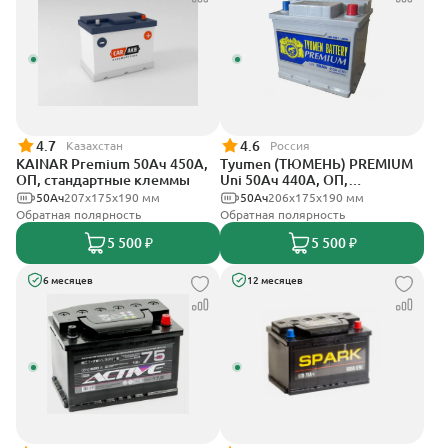
4.7
4.6
Казахстан
Россия
KAINAR Premium 50Ач 450А,
Tyumen (ТЮМЕНЬ) PREMIUM
ОП, стандартные клеммы
Uni 50Ач 440А, ОП,
стандартные клеммы
50Ач
207x175x190 мм
50Ач
206х175х190 мм
Обратная полярность
Обратная полярность
5 500 ₽
5 500 ₽
6 месяцев
12 месяцев