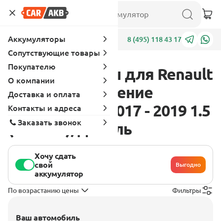
Аккумуляторы
Адреса
8 (495) 118 43 17
Сопутствующие товары
Покупателю
Аккумуляторы для Renault
О компании
Captur 1 поколение
Доставка и оплата
[рестайлинг] 2017 - 2019 1.5
Контакты и адреса
Заказать звонок
(110 л.с.), дизель
Хочу сдать
свой
Выгодно
аккумулятор
По возрастанию цены
Фильтры
Ваш автомобиль