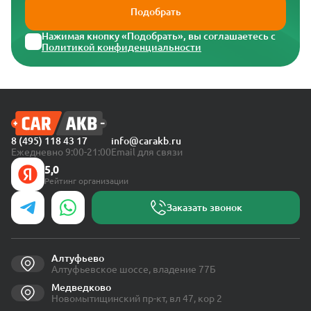
Подобрать
Нажимая кнопку «Подобрать», вы соглашаетесь с
Политикой конфиденциальности
8 (495) 118 43 17
info@carakb.ru
Ежедневно 9:00-21:00
Email для связи
5,0
Рейтинг организации
Заказать звонок
Алтуфьево
Алтуфьевское шоссе, владение 77Б
Медведково
Новомытищинский пр-кт, вл 47, кор 2