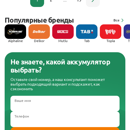
1
2
...
15
Популярные бренды
Все
Alphaline
Delkor
Mutlu
Tab
Topla
(
Не знаете, какой аккумулятор
выбрать?
Оставьте свой номер, а наш консультант поможет
выбрать подходящий вариант и подскажет, как
сэкономить
Ваше имя
Телефон