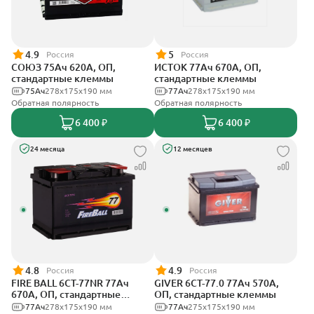
4.9
5
Россия
Россия
СОЮЗ 75Ач 620А, ОП,
ИСТОК 77Ач 670А, ОП,
стандартные клеммы
стандартные клеммы
75Ач
278x175x190 мм
77Ач
278x175x190 мм
Обратная полярность
Обратная полярность
6 400 ₽
6 400 ₽
24 месяца
12 месяцев
4.8
4.9
Россия
Россия
FIRE BALL 6СТ-77NR 77Ач
GIVER 6СТ-77.0 77Ач 570А,
670А, ОП, стандартные
ОП, стандартные клеммы
клеммы
77Ач
278x175x190 мм
77Ач
275х175х190 мм