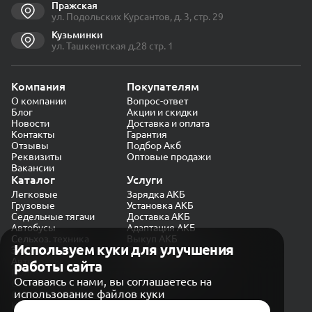
Пражская
ул. Подольских Курсантов, д. 3, стр. 29
Кузьминки
ул. Ташкентская д.28 стр. 1
Компания
Покупателям
О компании
Вопрос-ответ
Блог
Акции и скидки
Новости
Доставка и оплата
Контакты
Гарантия
Отзывы
Подбор Акб
Реквизиты
Оптовые продажи
Вакансии
Каталог
Услуги
Легковые
Зарядка АКБ
Грузовые
Установка АКБ
Седельные тягачи
Доставка АКБ
Автобусы
Адаптация АКБ
Сельхоз. техника
Выкуп АКБ
Используем куки для улучшения
Экскаваторы
Проверка генератора
Автокраны
работы сайта
Политика конфиденциальности
Оставаясь с нами, вы соглашаетесь на
Обработка персональных данных
использование файлов куки
Согласие на обработку в «Яндекс.Метрика»
Карта сайта