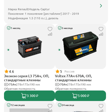
Марка
Renault
Модель
Captur
Поколение
1 поколение [рестайлинг] 2017 - 2019
Модификация
1.5 (110 л.с.), дизель
1 месяц
3 месяца
4.6
5
Россия
Эконом серия L3 75Ач, ОП,
Voltex 77Ач 670А, ОП,
стандартные клеммы
стандартные клеммы
75Ач
278х175х190 мм
70Ач
278х175х190 мм
Обратная полярность
Обратная полярность
3 300 ₽
5 000 ₽
12 месяцев
24 месяца