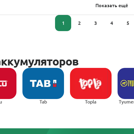
Показать ещё
1
2
3
4
5
u
Tab
Topla
Tyume