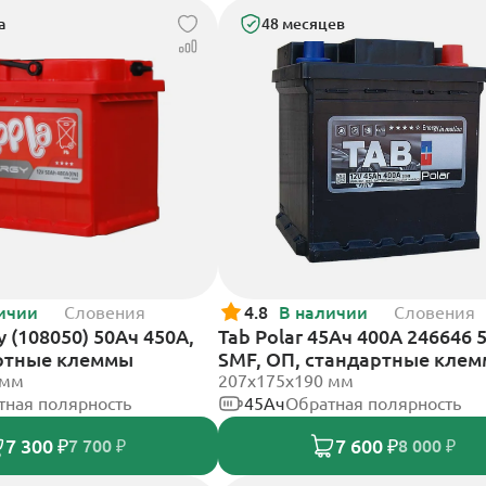
а
48 месяцев
ичии
Словения
4.8
В наличии
Словения
y (108050) 50Ач 450А,
Tab Polar 45Ач 400А 246646 
ртные клеммы
SMF, ОП, стандартные кле
 мм
207x175x190 мм
тная полярность
45Ач
Обратная полярность
7 300 ₽
7 600 ₽
7 700 ₽
8 000 ₽