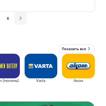
6
n (тюмень)
Varta
Аком