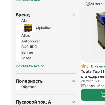
24 месяц
Бренд
Afa
Alphaline
Atlas
Autopower
BUSHIDO
Banner
Berga
Показать все
5
В нали
Topla Top (
стандартн
Полярность
207x175x190
55Ач
Обра
Обратная
Пусковой ток, А