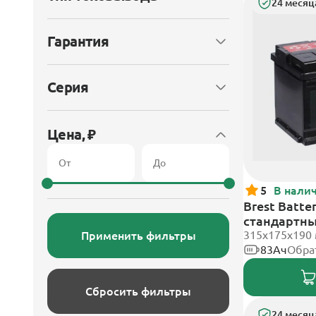
24 месяц
Гарантия
Серия
Цена, ₽
5
В нали
Brest Batte
стандартн
315x175x190
Применить фильтры
83Ач
Обра
Сбросить фильтры
24 месяц