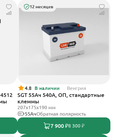
12 месяцев
4.8
В наличии
Венгрия
54512
SGT 55Ач 540А, ОП, стандартные
ммы
клеммы
207x175x190 мм
55Ач
Обратная полярность
7 900 ₽
8 300 ₽