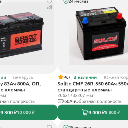
а
24 месяца
чии
Беларусь
4.7
В наличии
Южная Ко
ry 83Ач 800А, ОП,
Solite CMF 26R-550 60Ач 550
ые клеммы
стандартные клеммы
 мм
206x173x207 мм
тная полярность
60Ач
Обратная полярность
9 300 ₽
9 400 ₽
10 000 ₽
9 800 ₽
а
18 месяцев