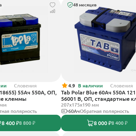
а
48 месяцев
чии
Словения
4.9
В наличии
Словения
118655) 55Ач 550А, ОП,
Tab Polar Blue 60Ач 550А 12
ые клеммы
56001 B, ОП, стандартные 
 мм
207x175x190 мм
тная полярность
60Ач
Обратная полярность
8 400 ₽
8 000 ₽
8 800 ₽
8 400 ₽