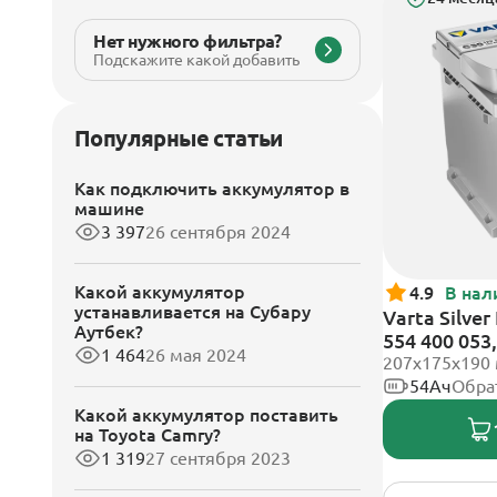
Нет нужного фильтра?
Подскажите какой добавить
Популярные статьи
Как подключить аккумулятор в
машине
3 397
26 сентября 2024
Какой аккумулятор
4.9
В нал
устанавливается на Субару
Varta Silve
Аутбек?
554 400 053
1 464
26 мая 2024
клеммы
207х175х190
54Ач
Обра
Какой аккумулятор поставить
на Toyota Camry?
1 319
27 сентября 2023