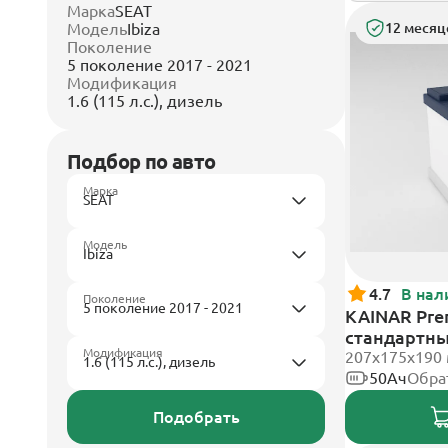
Марка
SEAT
Модель
Ibiza
12 месяц
Поколение
5 поколение 2017 - 2021
Модификация
1.6 (115 л.с.), дизель
Подбор по авто
Марка
Модель
4.7
В нал
Поколение
KAINAR Pre
стандартн
Модификация
207x175x190
50Ач
Обра
Подобрать