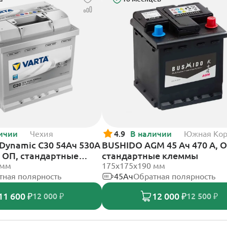
ичии
Чехия
4.9
В наличии
Южная Ко
r Dynamic C30 54Ач 530А
BUSHIDO AGM 45 Ач 470 А, ОП,
, ОП, стандартные
стандартные клеммы
 мм
175x175x190 мм
тная полярность
45Ач
Обратная полярность
11 600 ₽
12 000 ₽
12 000 ₽
12 500 ₽