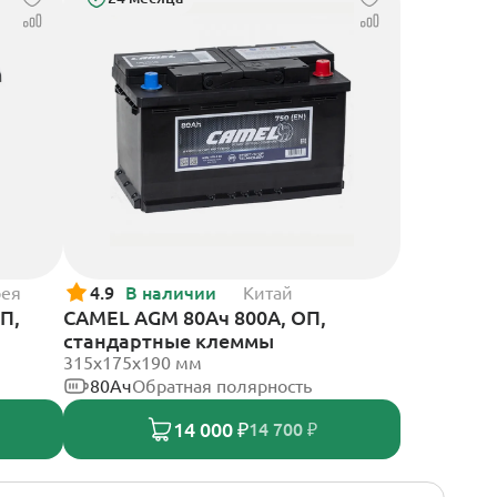
рея
4.9
В наличии
Китай
CAMEL AGM 80Ач 800А, ОП,
стандартные клеммы
315x175x190 мм
80Ач
Обратная полярность
14 000 ₽
14 700 ₽