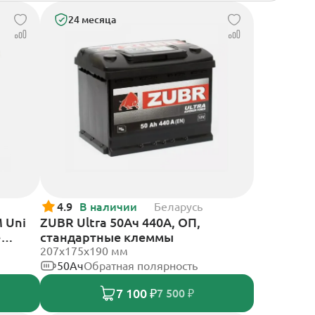
24 месяца
4.9
В наличии
Беларусь
 Uni
ZUBR Ultra 50Ач 440А, ОП,
е
стандартные клеммы
207x175x190 мм
50Ач
Обратная полярность
7 100 ₽
7 500 ₽