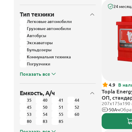
24 месяц
Тип техники
Легковые автомобили
Грузовые автомобили
Автобусы
Экскаваторы
Бульдозеры
Коммунальня техника
Погрузчики
Показать все
4.9
В нал
Topla Energ
Емкость, А/ч
ОП, станда
35
40
41
44
207x175x190
45
50
51
52
50Ач
Обра
53
54
55
60
80
83
85
Показать все