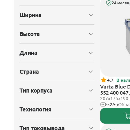
24 месяц
Ширина
Высота
Длина
Страна
4.7
В нал
Varta Blue 
Тип корпуса
552 400 047
клеммы
207х175х190
52Ач
Обра
Технология
Тип токовывода