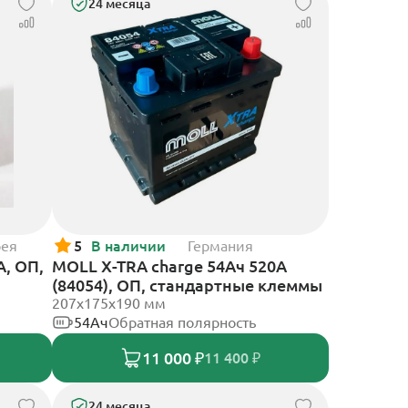
24 месяца
рея
5
В наличии
Германия
А, ОП,
MOLL X-TRA charge 54Ач 520А
(84054), ОП, стандартные клеммы
207x175x190 мм
54Ач
Обратная полярность
11 000 ₽
11 400 ₽
24 месяца