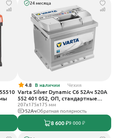
24 месяца
4.8
В наличии
Чехия
 55510
Varta Silver Dynamic C6 52Ач 520А
ммы
552 401 052, ОП, стандартные
клеммы
207х175х175 мм
52Ач
Обратная полярность
8 600 ₽
9 000 ₽