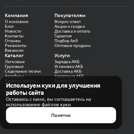
Компания
Покупателям
О компании
Вопрос-ответ
Блог
Акции и скидки
Новости
Доставка и оплата
Контакты
Гарантия
Отзывы
Подбор Акб
Реквизиты
Оптовые продажи
Вакансии
Каталог
Услуги
Легковые
Зарядка АКБ
Грузовые
Установка АКБ
Седельные тягачи
Доставка АКБ
Автобусы
Адаптация АКБ
Сельхоз. техника
Выкуп АКБ
Используем куки для улучшения
Экскаваторы
Проверка генератора
Автокраны
работы сайта
Политика конфиденциальности
Оставаясь с нами, вы соглашаетесь на
Обработка персональных данных
использование файлов куки
Согласие на обработку в «Яндекс.Метрика»
Карта сайта
Публичная оферта
Понятно
© CARAKB 2026. Все права защищены