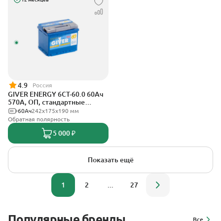
4.9
Россия
GIVER ENERGY 6СТ-60.0 60Ач
570А, ОП, стандартные
клеммы
60Ач
242х175х190 мм
Обратная полярность
5 000 ₽
Показать ещё
1
2
...
27
Популярные бренды
Все