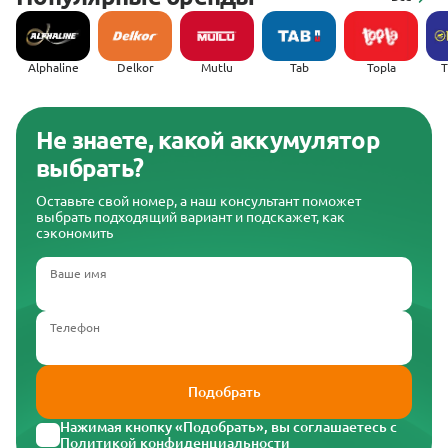
Alphaline
Delkor
Mutlu
Tab
Topla
(
Не знаете, какой аккумулятор
выбрать?
Оставьте свой номер, а наш консультант поможет
выбрать подходящий вариант и подскажет, как
сэкономить
Ваше имя
Телефон
Подобрать
Нажимая кнопку «Подобрать», вы соглашаетесь с
Политикой конфиденциальности