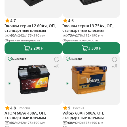
4.7
4.6
Эконом серия L2 60Ач, ОП,
Эконом серия L3 75Ач, ОП,
стандартные клеммы
стандартные клеммы
60Ач
242х175х190 мм
75Ач
278х175х190 мм
Обратная полярность
Обратная полярность
2 200 ₽
3 300 ₽
6 месяцев
3 месяца
4.8
5
Россия
Россия
АТОМ 60Ач 430А, ОП,
Voltex 60Ач 500А, ОП,
стандартные клеммы
стандартные клеммы
60Ач
242х175х190 мм
60Ач
242х175х190 мм