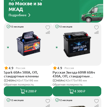
по Москве и за
МКАД
Подробнее
12 месяцев
12 месяцев
4.9
4.9
Россия
Россия
Spark 60Ач 500А, ОП,
Русская Звезда 60NR 60Ач
стандартные клеммы
430А, ОП, стандартные
клеммы
60Ач
242х175х190 мм
60Ач
242x175x190 мм
Обратная полярность
Обратная полярность
4 200 ₽
4 300 ₽
12 месяцев
12 месяцев