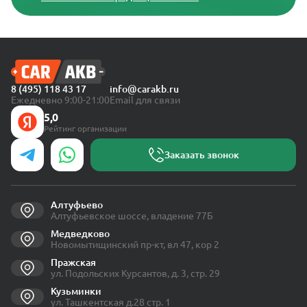
8 (495) 118 43 17
info@carakb.ru
Ежедневно 9:00-21:00
Email для связи
5,0
Рейтинг организации
Заказать звонок
Алтуфьево
Алтуфьевское шоссе, владение 77Б
Медведково
Новомытищинский пр-кт, вл 47, кор 2
Пражская
ул. Подольских Курсантов, д. 3, стр. 29
Кузьминки
ул. Ташкентская д.28 стр. 1