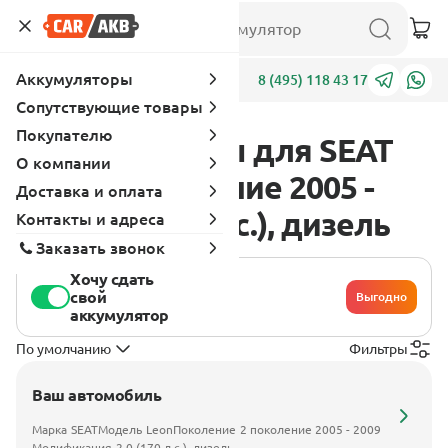
Аккумуляторы
Адреса
8 (495) 118 43 17
Сопутствующие товары
Покупателю
Аккумуляторы для SEAT
О компании
Leon 2 поколение 2005 -
Доставка и оплата
2009 2.0 (170 л.с.), дизель
Контакты и адреса
Заказать звонок
Хочу сдать
свой
Выгодно
аккумулятор
По умолчанию
Фильтры
Ваш автомобиль
Марка
SEAT
Модель
Leon
Поколение
2 поколение 2005 - 2009
Модификация
2.0 (170 л.с.), дизель