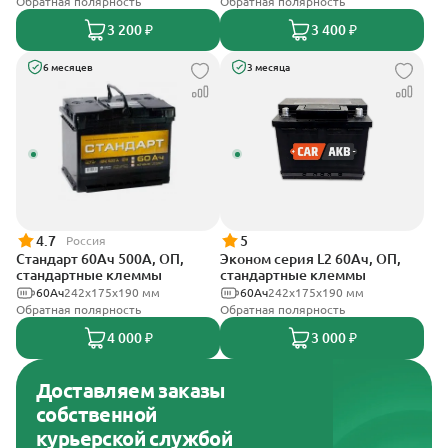
Обратная полярность
Обратная полярность
3 200 ₽
3 400 ₽
6 месяцев
3 месяца
4.7
5
Россия
Стандарт 60Ач 500А, ОП,
Эконом серия L2 60Ач, ОП,
стандартные клеммы
стандартные клеммы
60Ач
242x175x190 мм
60Ач
242х175х190 мм
Обратная полярность
Обратная полярность
4 000 ₽
3 000 ₽
Доставляем заказы
собственной
курьерской службой