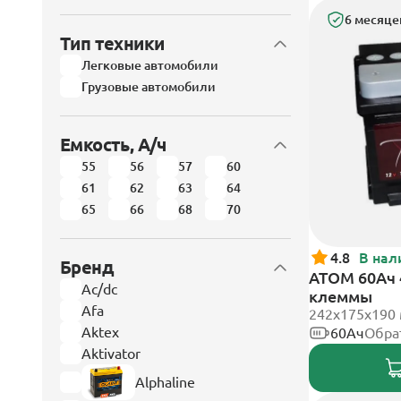
6 месяце
Тип техники
Легковые автомобили
Грузовые автомобили
Емкость, А/ч
55
56
57
60
61
62
63
64
65
66
68
70
4.8
В нал
Бренд
АТОМ 60Ач 
Ac/dc
клеммы
Afa
242х175х190
Aktex
60Ач
Обра
Aktivator
Alphaline