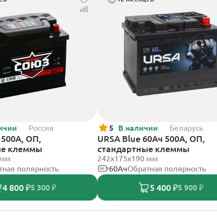
ичии
Россия
5
В наличии
Беларусь
500А, ОП,
URSA Blue 60Ач 500А, ОП,
ые клеммы
стандартные клеммы
 мм
242х175х190 мм
тная полярность
60Ач
Обратная полярность
4 800 ₽
5 400 ₽
5 300 ₽
5 900 ₽