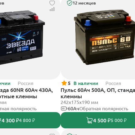
ев
12 месяцев
ичии
Россия
5
В наличии
Россия
зда 60NR 60Ач 430А,
Пульс 60Ач 500А, ОП, станд
ртные клеммы
клеммы
 мм
242x175x190 мм
тная полярность
60Ач
Обратная полярность
4 300 ₽
4 500 ₽
4 800 ₽
5 000 ₽