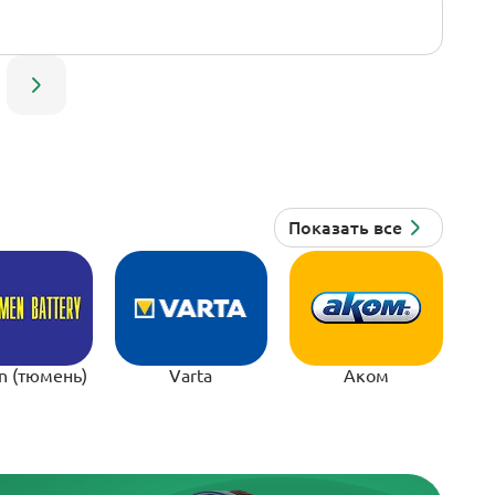
n (тюмень)
Varta
Аком