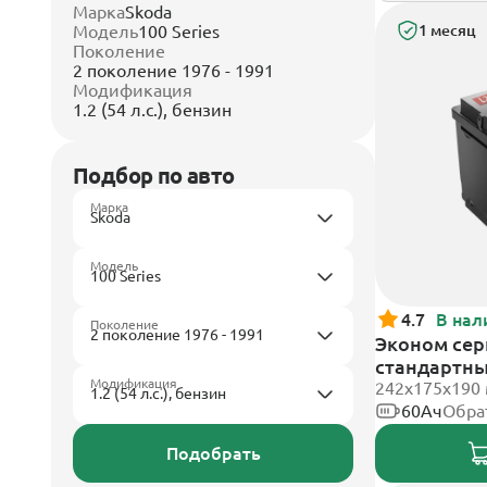
Марка
Skoda
Модель
100 Series
1 месяц
Поколение
2 поколение 1976 - 1991
Модификация
1.2 (54 л.с.), бензин
Подбор по авто
Марка
Модель
4.7
В нал
Поколение
Эконом сери
стандартн
Модификация
242х175х190
60Ач
Обра
Подобрать