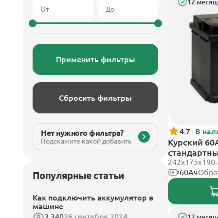
12 месяц
Применить фильтры
Сбросить фильтры
4.7
В нал
Нет нужного фильтра?
Подскажите какой добавить
Курский 60А
стандартн
242x175x190
60Ач
Обра
Популярные статьи
Как подключить аккумулятор в
машине
3 340
26 сентября 2024
12 месяц