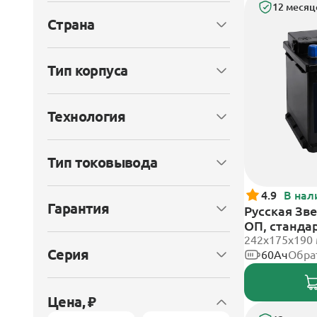
12 месяц
Страна
Тип корпуса
Технология
Тип токовывода
4.9
В нал
Гарантия
Русская Зве
ОП, станда
242x175x190
Серия
60Ач
Обра
Цена, ₽