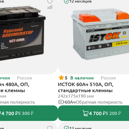
ев
12 месяцев
ичии
Россия
5
В наличии
Россия
ч 480А, ОП,
ИСТОК 60Ач 510А, ОП,
ые клеммы
стандартные клеммы
 мм
242x175x190 мм
тная полярность
60Ач
Обратная полярность
4 700 ₽
4 700 ₽
5 300 ₽
5 200 ₽
ев
12 месяцев