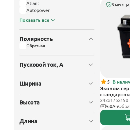
Atlant
3 месяца
Autopower
Показать все
Полярность
Обратная
Пусковой ток, А
5
В нали
Ширина
Эконом сери
стандартн
242х175х190
Высота
60Ач
Обра
Длина