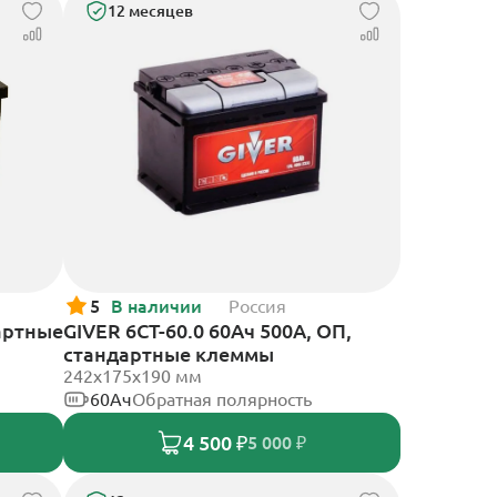
12 месяцев
5
В наличии
Россия
артные
GIVER 6СТ-60.0 60Ач 500А, ОП,
стандартные клеммы
242х175х190 мм
60Ач
Обратная полярность
4 500 ₽
5 000 ₽