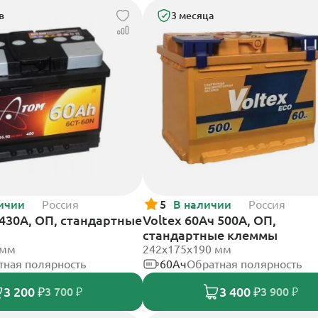
в
3 месяца
ичии
Россия
5
В наличии
Россия
430А, ОП, стандартные
Voltex 60Ач 500А, ОП,
стандартные клеммы
 мм
242х175х190 мм
тная полярность
60Ач
Обратная полярность
3 200 ₽
3 400 ₽
3 700 ₽
3 900 ₽