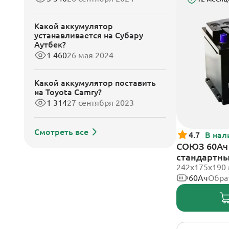
Какой аккумулятор
устанавливается на Субару
Аутбек?
1 460
26 мая 2024
Какой аккумулятор поставить
на Toyota Camry?
1 314
27 сентября 2023
Смотреть все
4.7
В нал
СОЮЗ 60Ач 
стандартн
242x175x190
60Ач
Обра