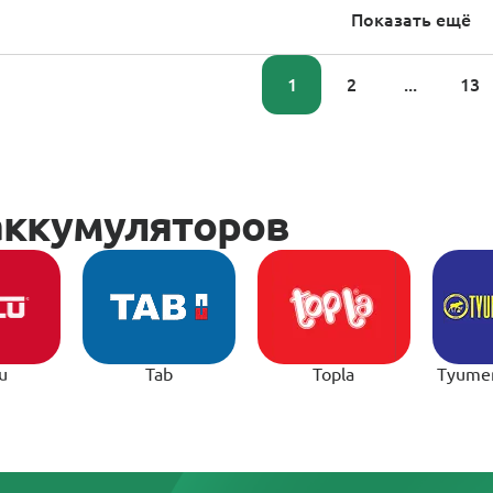
Показать ещё
1
2
...
13
u
Tab
Topla
Tyume