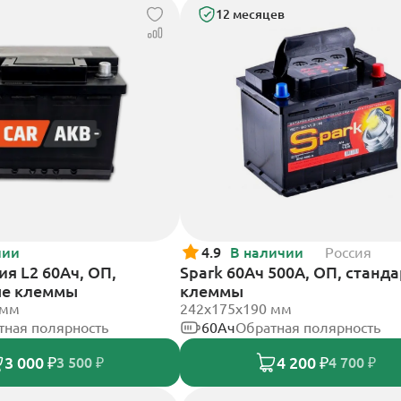
12 месяцев
чии
4.9
В наличии
Россия
я L2 60Ач, ОП,
Spark 60Ач 500А, ОП, станд
ые клеммы
клеммы
 мм
242х175х190 мм
тная полярность
60Ач
Обратная полярность
3 000 ₽
4 200 ₽
3 500 ₽
4 700 ₽