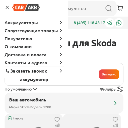
Аккумуляторы
Адреса
8 (495) 118 43 17
Сопутствующие товары
Покупателю
Аккумуляторы для Skoda
О компании
1200
Доставка и оплата
Контакты и адреса
Хочу сдать
Заказать звонок
свой
Выгодно
аккумулятор
По умолчанию
Фильтры
Ваш автомобиль
Марка
Skoda
Модель
1200
1 месяц