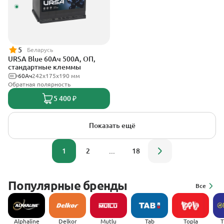
5
Беларусь
URSA Blue 60Ач 500А, ОП,
стандартные клеммы
60Ач
242х175х190 мм
Обратная полярность
5 400 ₽
Показать ещё
1
2
...
18
Популярные бренды
Все
Alphaline
Delkor
Mutlu
Tab
Topla