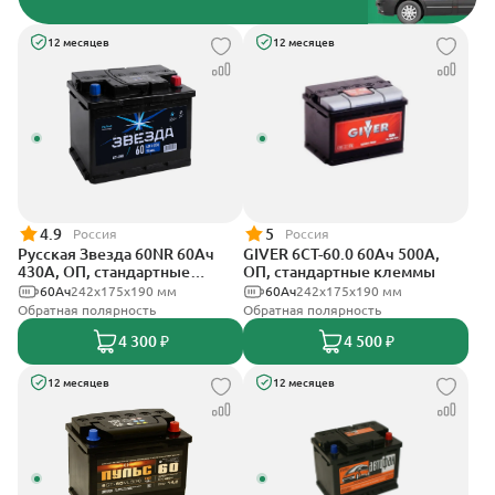
12 месяцев
12 месяцев
4.9
5
Россия
Россия
Русская Звезда 60NR 60Ач
GIVER 6СТ-60.0 60Ач 500А,
430А, ОП, стандартные
ОП, стандартные клеммы
клеммы
60Ач
242x175x190 мм
60Ач
242х175х190 мм
Обратная полярность
Обратная полярность
4 300 ₽
4 500 ₽
12 месяцев
12 месяцев