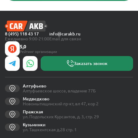
8 (495) 118 43 17
info@carakb.ru
Ежедневно 9:00-21:00
Email для связи
5,0
Рейтинг организации
Заказать звонок
Алтуфьево
Алтуфьевское шоссе, владение 77Б
Медведково
Новомытищинский пр-кт, вл 47, кор 2
Пражская
ул. Подольских Курсантов, д. 3, стр. 29
Кузьминки
ул. Ташкентская д.28 стр. 1