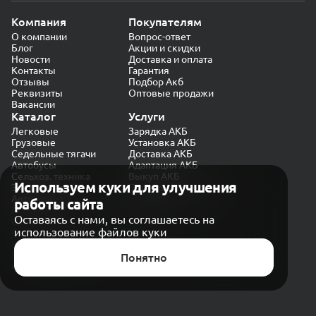
Компания
Покупателям
О компании
Вопрос-ответ
Блог
Акции и скидки
Новости
Доставка и оплата
Контакты
Гарантия
Отзывы
Подбор Акб
Реквизиты
Оптовые продажи
Вакансии
Каталог
Услуги
Легковые
Зарядка АКБ
Грузовые
Установка АКБ
Седельные тягачи
Доставка АКБ
Автобусы
Адаптация АКБ
Сельхоз. техника
Выкуп АКБ
Используем куки для улучшения
Экскаваторы
Проверка генератора
Автокраны
работы сайта
Политика конфиденциальности
Оставаясь с нами, вы соглашаетесь на
Обработка персональных данных
использование файлов куки
Согласие на обработку в «Яндекс.Метрика»
Карта сайта
Публичная оферта
Понятно
© CARAKB 2026. Все права защищены