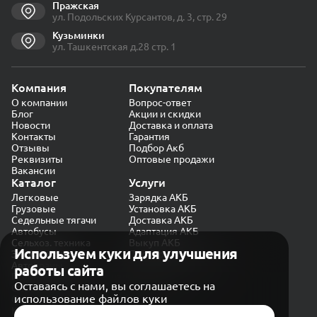
Пражская
ул. Подольских Курсантов, д. 3, стр. 29
Кузьминки
ул. Ташкентская д.28 стр. 1
Компания
Покупателям
О компании
Вопрос-ответ
Блог
Акции и скидки
Новости
Доставка и оплата
Контакты
Гарантия
Отзывы
Подбор Акб
Реквизиты
Оптовые продажи
Вакансии
Каталог
Услуги
Легковые
Зарядка АКБ
Грузовые
Установка АКБ
Седельные тягачи
Доставка АКБ
Автобусы
Адаптация АКБ
Сельхоз. техника
Выкуп АКБ
Используем куки для улучшения
Экскаваторы
Проверка генератора
Автокраны
работы сайта
Политика конфиденциальности
Оставаясь с нами, вы соглашаетесь на
Обработка персональных данных
использование файлов куки
Согласие на обработку в «Яндекс.Метрика»
Карта сайта