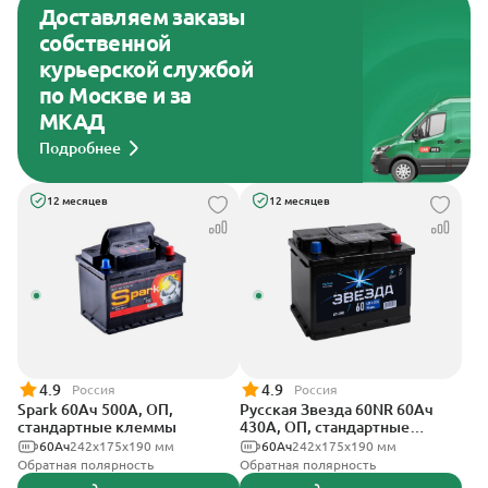
Доставляем заказы
собственной
курьерской службой
по Москве и за
МКАД
Подробнее
12 месяцев
12 месяцев
4.9
4.9
Россия
Россия
Spark 60Ач 500А, ОП,
Русская Звезда 60NR 60Ач
стандартные клеммы
430А, ОП, стандартные
клеммы
60Ач
242х175х190 мм
60Ач
242x175x190 мм
Обратная полярность
Обратная полярность