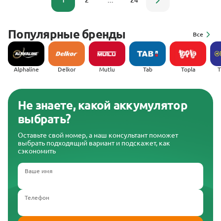
1
2
...
24
Популярные бренды
Все
Alphaline
Delkor
Mutlu
Tab
Topla
(
Не знаете, какой аккумулятор
выбрать?
Оставьте свой номер, а наш консультант поможет
выбрать подходящий вариант и подскажет, как
сэкономить
Ваше имя
Телефон