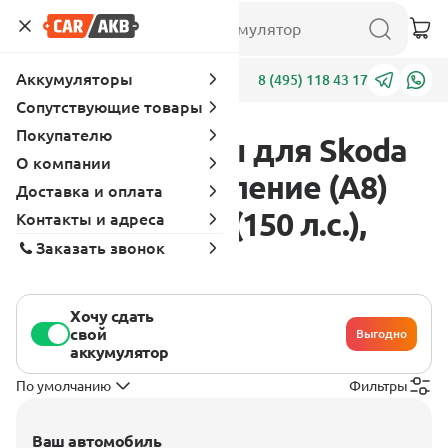
Аккумуляторы
Адреса
8 (495) 118 43 17
Сопутствующие товары
Покупателю
Аккумуляторы для Skoda
О компании
Octavia 4 поколение (A8)
Доставка и оплата
2019 - 2022 1.5 (150 л.с.),
Контакты и адреса
Заказать звонок
бензин
Хочу сдать
свой
Выгодно
аккумулятор
По умолчанию
Фильтры
Ваш автомобиль