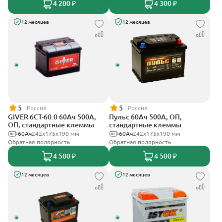
4 200 ₽
4 300 ₽
12 месяцев
12 месяцев
5
5
Россия
Россия
GIVER 6СТ-60.0 60Ач 500А,
Пульс 60Ач 500А, ОП,
ОП, стандартные клеммы
стандартные клеммы
60Ач
242х175х190 мм
60Ач
242x175x190 мм
Обратная полярность
Обратная полярность
4 500 ₽
4 500 ₽
12 месяцев
12 месяцев