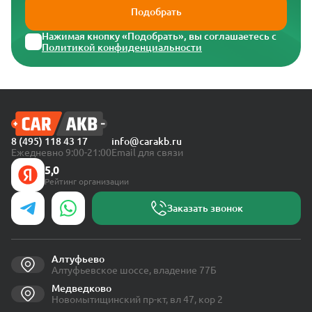
Подобрать
Нажимая кнопку «Подобрать», вы соглашаетесь с
Политикой конфиденциальности
8 (495) 118 43 17
info@carakb.ru
Ежедневно 9:00-21:00
Email для связи
5,0
Рейтинг организации
Заказать звонок
Алтуфьево
Алтуфьевское шоссе, владение 77Б
Медведково
Новомытищинский пр-кт, вл 47, кор 2