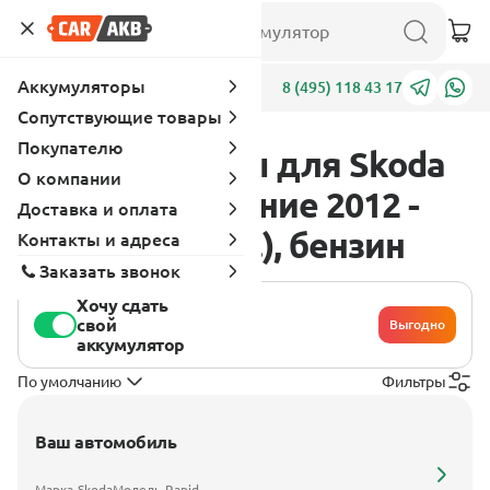
Аккумуляторы
Адреса
8 (495) 118 43 17
Сопутствующие товары
Покупателю
Аккумуляторы для Skoda
О компании
Rapid 1 поколение 2012 -
Доставка и оплата
2017 1.2 (90 л.с.), бензин
Контакты и адреса
Заказать звонок
Хочу сдать
свой
Выгодно
аккумулятор
По умолчанию
Фильтры
Ваш автомобиль
Марка
Skoda
Модель
Rapid