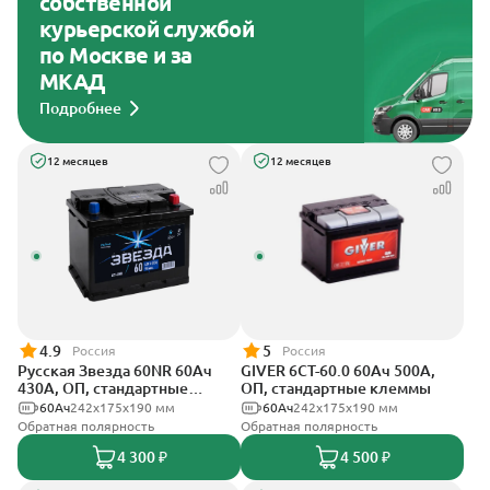
собственной
курьерской службой
по Москве и за
МКАД
Подробнее
12 месяцев
12 месяцев
4.9
5
Россия
Россия
Русская Звезда 60NR 60Ач
GIVER 6СТ-60.0 60Ач 500А,
430А, ОП, стандартные
ОП, стандартные клеммы
клеммы
60Ач
242x175x190 мм
60Ач
242х175х190 мм
Обратная полярность
Обратная полярность
4 300 ₽
4 500 ₽