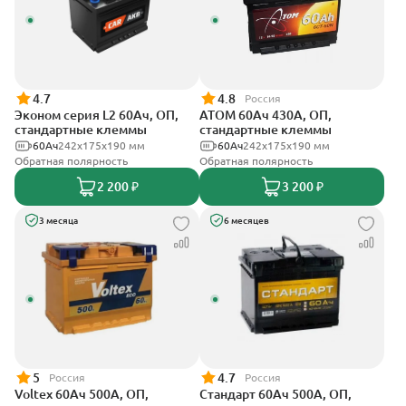
4.7
4.8
Россия
Эконом серия L2 60Ач, ОП,
АТОМ 60Ач 430А, ОП,
стандартные клеммы
стандартные клеммы
60Ач
242х175х190 мм
60Ач
242х175х190 мм
Обратная полярность
Обратная полярность
2 200 ₽
3 200 ₽
3 месяца
6 месяцев
5
4.7
Россия
Россия
Voltex 60Ач 500А, ОП,
Стандарт 60Ач 500А, ОП,