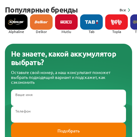
Популярные бренды
Все
Alphaline
Delkor
Mutlu
Tab
Topla
(
Не знаете, какой аккумулятор
выбрать?
Оставьте свой номер, а наш консультант поможет
выбрать подходящий вариант и подскажет, как
сэкономить
Ваше имя
Телефон
Подобрать