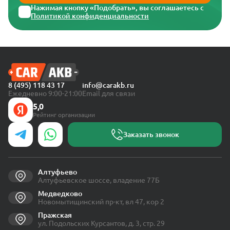
Нажимая кнопку «Подобрать», вы соглашаетесь с
Политикой конфиденциальности
8 (495) 118 43 17
info@carakb.ru
Ежедневно 9:00-21:00
Email для связи
5,0
Рейтинг организации
Заказать звонок
Алтуфьево
Алтуфьевское шоссе, владение 77Б
Медведково
Новомытищинский пр-кт, вл 47, кор 2
Пражская
ул. Подольских Курсантов, д. 3, стр. 29