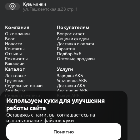
Кузьминки
ул. Ташкентская д.28 стр. 1
Компания
Покупателям
О компании
Вопрос-ответ
Блог
Акции и скидки
Новости
Доставка и оплата
Контакты
Гарантия
Отзывы
Подбор Акб
Реквизиты
Оптовые продажи
Вакансии
Каталог
Услуги
Легковые
Зарядка АКБ
Грузовые
Установка АКБ
Седельные тягачи
Доставка АКБ
Автобусы
Адаптация АКБ
Сельхоз. техника
Выкуп АКБ
Используем куки для улучшения
Экскаваторы
Проверка генератора
Автокраны
работы сайта
Политика конфиденциальности
Оставаясь с нами, вы соглашаетесь на
Обработка персональных данных
использование файлов куки
Согласие на обработку в «Яндекс.Метрика»
Карта сайта
Публичная оферта
Понятно
© CARAKB 2026. Все права защищены