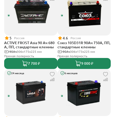
5
4.6
Россия
Россия
ACTIVE FROST Asia 90 Ач 680
Союз 105D31R 90Ач 750А, ПП,
А, ПП, стандартные клеммы
стандартные клеммы
90Ач
306x175x225 мм
90Ач
306x173x225 мм
Прямая полярность
Прямая полярность
7 700 ₽
9 000 ₽
24 месяца
6 месяцев