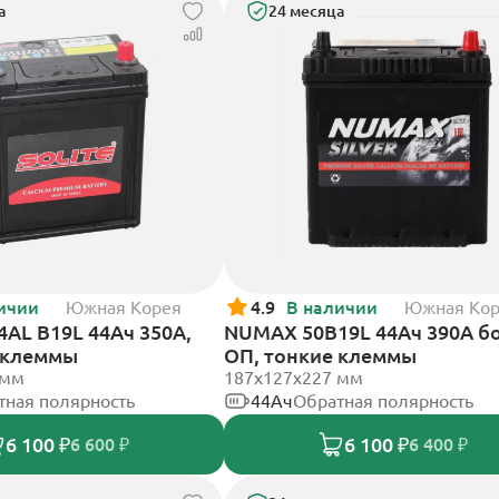
а
24 месяца
ичии
Южная Корея
4.9
В наличии
Южная Ко
4AL B19L 44Ач 350А,
NUMAX 50B19L 44Ач 390А бо
 клеммы
ОП, тонкие клеммы
 мм
187х127х227 мм
тная полярность
44Ач
Обратная полярность
6 100 ₽
6 100 ₽
6 600 ₽
6 400 ₽