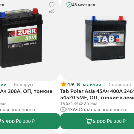
ев
48 месяцев
чии
Беларусь
4.9
В наличии
Словения
0Ач 300А, ОП, тонкие
Tab Polar Asia 45Ач 400А 246
54520 SMF, ОП, тонкие кле
 мм
196x134x225 мм
тная полярность
45Ач
Обратная полярность
5 900 ₽
6 000 ₽
6 200 ₽
6 300 ₽