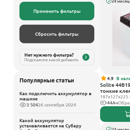
24 месяц
Применить фильтры
Сбросить фильтры
Нет нужного фильтра?
Подскажите какой добавить
4.9
В нал
Популярные статьи
Solite 44B1
тонкие кл
Как подключить аккумулятор в
187x127x225
машине
44Ач
Обра
3 504
26 сентября 2024
Какой аккумулятор
устанавливается на Субару
24 месяц