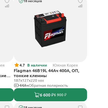
18 месяцев
рея
4.7
В наличии
Южная Корея
Flagman 46B19L 44Ач 400А, ОП,
кие
тонкие клеммы
187x127x220 мм
44Ач
Обратная полярность
6 600 ₽
6 900 ₽
18 месяцев