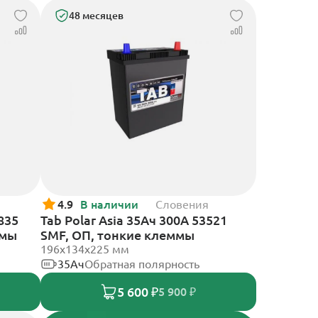
48 месяцев
4.9
В наличии
Словения
835
Tab Polar Asia 35Ач 300А 53521
ммы
SMF, ОП, тонкие клеммы
196x134x225 мм
35Ач
Обратная полярность
5 600 ₽
5 900 ₽