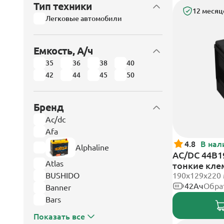
Тип техники
12 месяц
Легковые автомобили
Емкость, А/ч
35
36
38
40
42
44
45
50
Бренд
Ac/dc
Afa
4.8
В нал
Alphaline
AC/DC 44B1
Atlas
тонкие кл
BUSHIDO
190x129x220
42Ач
Обра
Banner
Bars
Показать все