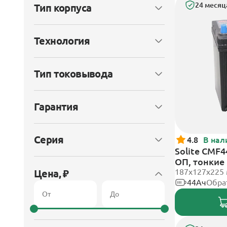
24 месяц
Тип корпуса
Технология
Тип токовывода
Гарантия
Серия
4.8
В нал
Solite CMF4
ОП, тонкие
187x127x225
Цена, ₽
44Ач
Обра