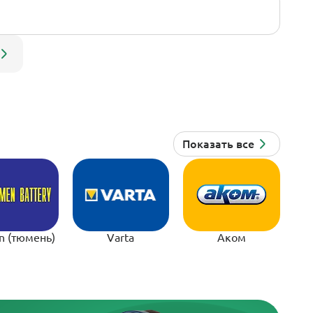
n (тюмень)
Varta
Аком