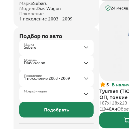
Марка
Subaru
Модель
Dias Wagon
24 месяц
Поколение
1 поколение 2003 - 2009
Подбор по авто
Марка
Модель
Поколение
5
В нали
Tyumen (ТЮ
Модификация
ОП, тонкие
187х128х223
40Ач
Обра
Подобрать