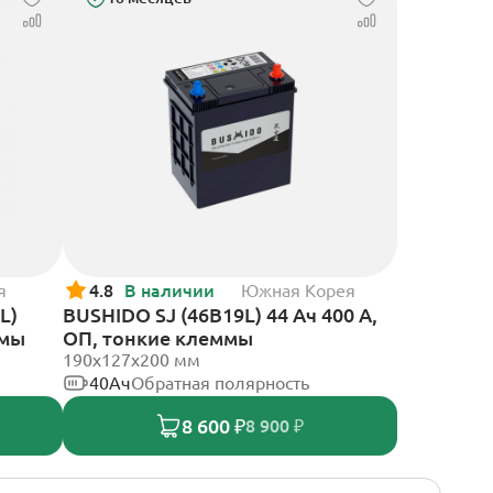
я
4.8
В наличии
Южная Корея
L)
BUSHIDO SJ (46B19L) 44 Ач 400 А,
ммы
ОП, тонкие клеммы
190x127x200 мм
40Ач
Обратная полярность
8 600 ₽
8 900 ₽