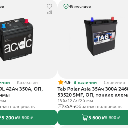
ев
48 месяцев
ичии
Казахстан
4.9
В наличии
Словения
9L 42Ач 350А, ОП,
Tab Polar Asia 35Ач 300А 246
еммы
53520 SMF, ОП, тонкие кле
 мм
196x127x225 мм
тная полярность
35Ач
Обратная полярность
5 200 ₽
5 600 ₽
5 500 ₽
5 900 ₽