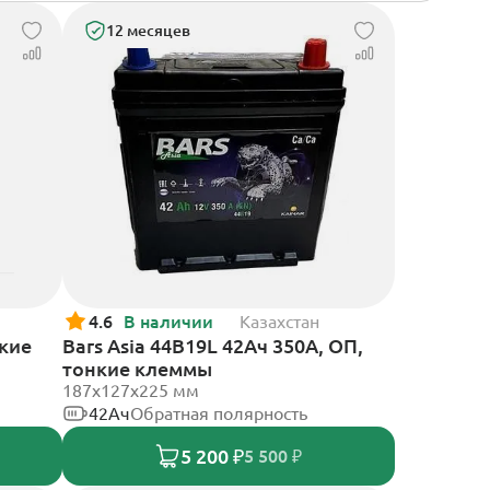
12 месяцев
4.6
В наличии
Казахстан
нкие
Bars Asia 44B19L 42Ач 350А, ОП,
тонкие клеммы
187x127x225 мм
42Ач
Обратная полярность
5 200 ₽
5 500 ₽