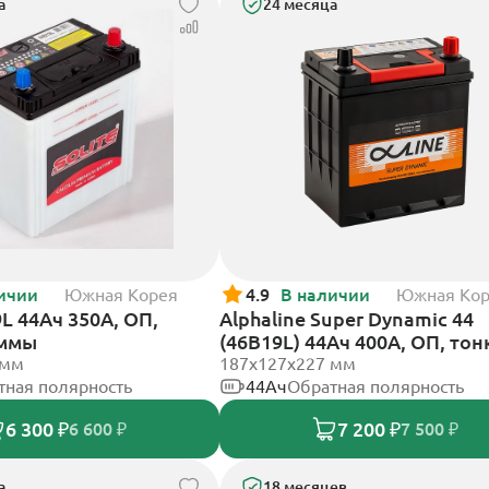
а
24 месяца
ичии
Южная Корея
4.9
В наличии
Южная Ко
9L 44Ач 350А, ОП,
Alphaline Super Dynamic 44
еммы
(46B19L) 44Ач 400А, ОП, тон
 мм
клеммы
187х127х227 мм
тная полярность
44Ач
Обратная полярность
6 300 ₽
7 200 ₽
6 600 ₽
7 500 ₽
а
18 месяцев