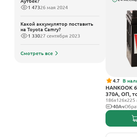
Аутбек?
1 473
26 мая 2024
Какой аккумулятор поставить
на Toyota Camry?
1 330
27 сентября 2023
Смотреть все
4.7
В нал
HANKOOK 6С
370А, ОП, 
186х126х225
40Ач
Обра