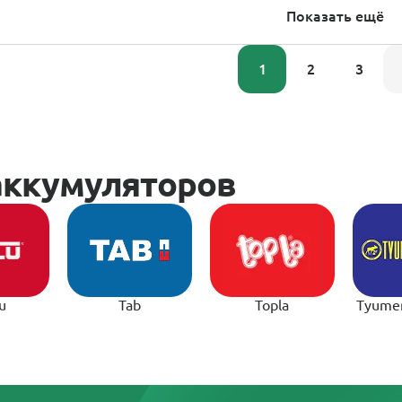
Показать ещё
1
2
3
u
Tab
Topla
Tyume