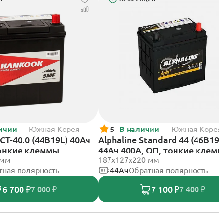
ичии
Южная Корея
5
В наличии
Южная Коре
Т-40.0 (44B19L) 40Ач
Alphaline Standard 44 (46B19
тонкие клеммы
44Ач 400А, ОП, тонкие кле
 мм
187x127х220 мм
тная полярность
44Ач
Обратная полярность
6 700 ₽
7 100 ₽
7 000 ₽
7 400 ₽