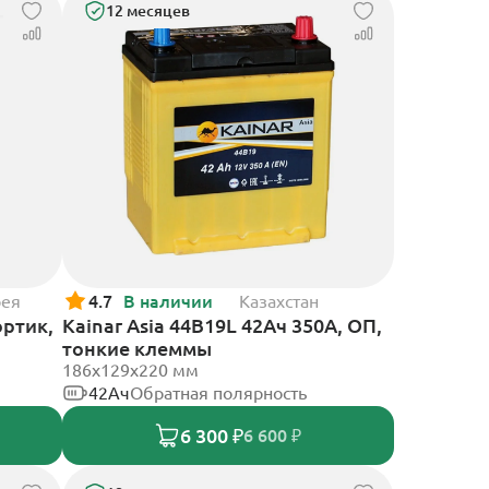
12 месяцев
рея
4.7
В наличии
Казахстан
ртик,
Kainar Asia 44B19L 42Ач 350А, ОП,
тонкие клеммы
186х129х220 мм
42Ач
Обратная полярность
6 300 ₽
6 600 ₽