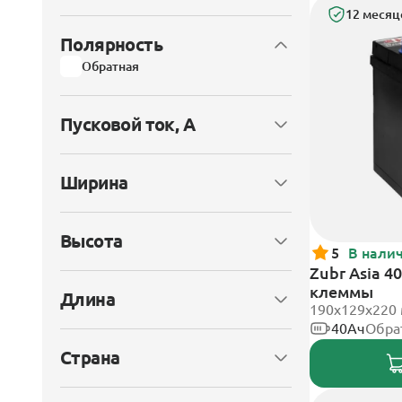
12 месяц
Полярность
Обратная
Пусковой ток, А
Ширина
Высота
5
В нали
Zubr Asia 4
клеммы
Длина
190x129x220
40Ач
Обра
Страна