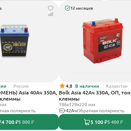
а
12 месяцев
чии
Россия
4.8
В наличии
Казахстан
МЕНЬ) Asia 40Ач 350А,
Bolk Asia 42Ач 330А, ОП, то
 клеммы
клеммы
 мм
186х129х220 мм
тная полярность
42Ач
Обратная полярность
4 700 ₽
5 100 ₽
5 000 ₽
5 400 ₽