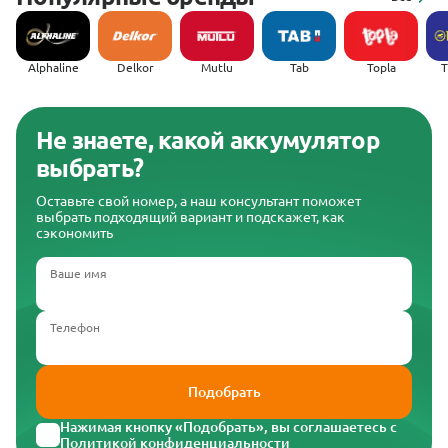
Alphaline
Delkor
Mutlu
Tab
Topla
(
Не знаете, какой аккумулятор
выбрать?
Оставьте свой номер, а наш консультант поможет
выбрать подходящий вариант и подскажет, как
сэкономить
Ваше имя
Телефон
Подобрать
Нажимая кнопку «Подобрать», вы соглашаетесь с
Политикой конфиденциальности