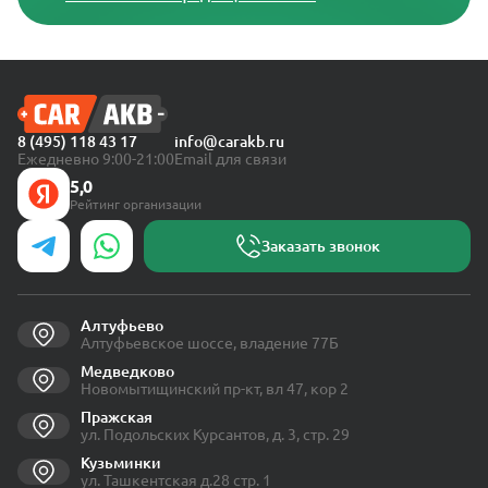
8 (495) 118 43 17
info@carakb.ru
Ежедневно 9:00-21:00
Email для связи
5,0
Рейтинг организации
Заказать звонок
Алтуфьево
Алтуфьевское шоссе, владение 77Б
Медведково
Новомытищинский пр-кт, вл 47, кор 2
Пражская
ул. Подольских Курсантов, д. 3, стр. 29
Кузьминки
ул. Ташкентская д.28 стр. 1