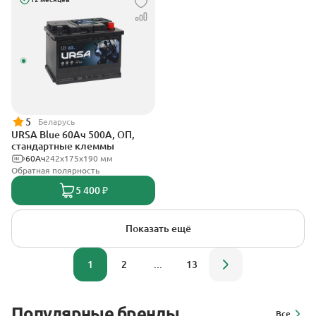
5
Беларусь
URSA Blue 60Ач 500А, ОП,
стандартные клеммы
60Ач
242х175х190 мм
Обратная полярность
5 400 ₽
Показать ещё
1
2
...
13
Популярные бренды
Все