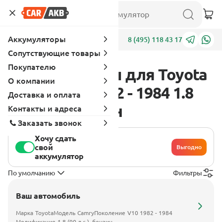
Аккумуляторы
Адреса
8 (495) 118 43 17
Сопутствующие товары
Покупателю
Аккумуляторы для Toyota
О компании
Camry V10 1982 - 1984 1.8
Доставка и оплата
(90 л.с.), бензин
Контакты и адреса
Заказать звонок
Хочу сдать
свой
Выгодно
аккумулятор
По умолчанию
Фильтры
Ваш автомобиль
Марка
Toyota
Модель
Camry
Поколение
V10 1982 - 1984
Модификация
1.8 (90 л.с.), бензин