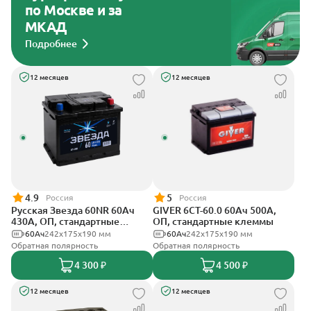
по Москве и за
МКАД
Подробнее
12 месяцев
12 месяцев
4.9
5
Россия
Россия
Русская Звезда 60NR 60Ач
GIVER 6СТ-60.0 60Ач 500А,
430А, ОП, стандартные
ОП, стандартные клеммы
клеммы
60Ач
242x175x190 мм
60Ач
242х175х190 мм
Обратная полярность
Обратная полярность
4 300 ₽
4 500 ₽
12 месяцев
12 месяцев