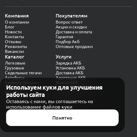
Компания
Покупателям
О компании
Вопрос-ответ
Блог
Акции и скидки
Новости
Доставка и оплата
Контакты
Гарантия
Отзывы
Подбор Акб
Реквизиты
Оптовые продажи
Вакансии
Каталог
Услуги
Легковые
Зарядка АКБ
Грузовые
Установка АКБ
Седельные тягачи
Доставка АКБ
Автобусы
Адаптация АКБ
Сельхоз. техника
Выкуп АКБ
Используем куки для улучшения
Экскаваторы
Проверка генератора
Автокраны
работы сайта
Политика конфиденциальности
Оставаясь с нами, вы соглашаетесь на
Обработка персональных данных
использование файлов куки
Согласие на обработку в «Яндекс.Метрика»
Карта сайта
Публичная оферта
Понятно
© CARAKB 2026. Все права защищены