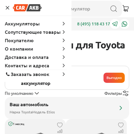
Аккумуляторы
Адреса
8 (495) 118 43 17
Сопутствующие товары
Покупателю
Аккумуляторы для Toyota
О компании
Etios
Доставка и оплата
Контакты и адреса
Хочу сдать
Заказать звонок
свой
Выгодно
аккумулятор
По умолчанию
Фильтры
Ваш автомобиль
Марка
Toyota
Модель
Etios
1 месяц