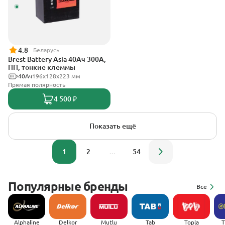
4.8
Беларусь
Brest Battery Asia 40Ач 300А,
ПП, тонкие клеммы
40Ач
196х128х223 мм
Прямая полярность
4 500 ₽
Показать ещё
1
2
...
54
Популярные бренды
Все
Alphaline
Delkor
Mutlu
Tab
Topla