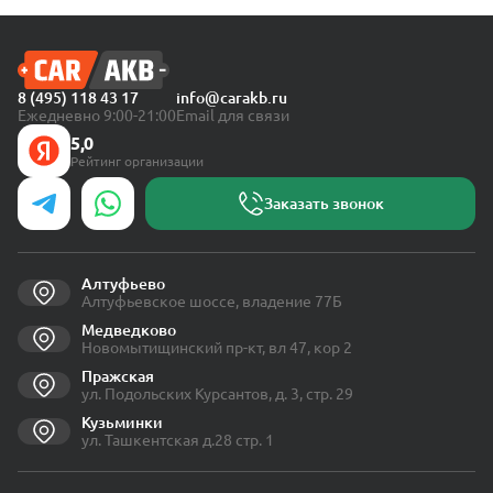
8 (495) 118 43 17
info@carakb.ru
Ежедневно 9:00-21:00
Email для связи
5,0
Рейтинг организации
Заказать звонок
Алтуфьево
Алтуфьевское шоссе, владение 77Б
Медведково
Новомытищинский пр-кт, вл 47, кор 2
Пражская
ул. Подольских Курсантов, д. 3, стр. 29
Кузьминки
ул. Ташкентская д.28 стр. 1