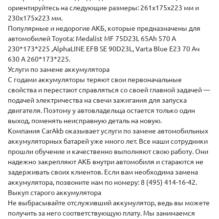
ориентируйтесь на следующие размеры: 261х175х223 мм и
230х175х223 мм.
Популярные и недорогие АКБ, которые предназначены для
автомобилей Toyota:
Medalist
MF 75D23L 65Ah 570 A
230*173*225 ,
AlphaLINE
EFB SE 90D23L,
Varta
Blue E23 70 Ач
630 A 260*173*225.
Услуги по замене аккумулятора
С годами аккумуляторы теряют свои первоначальные
свойства и перестают справляться со своей главной задачей —
подачей электричества на свечи зажигания для запуска
двигателя. Поэтому у автовладельца остается только один
выход, поменять неисправную деталь на новую.
Компания CarAkb оказывает услуги по замене автомобильных
аккумуляторных батарей уже много лет. Все наши сотрудники
прошли обучение и качественно выполняют свою работу. Они
надежно закрепляют АКБ внутри автомобиля и стараются не
задерживать своих клиентов. Если вам необходима замена
аккумулятора, позвоните нам по номеру: 8 (495) 414-16-42.
Выкуп старого аккумулятора
Не выбрасывайте отслуживший аккумулятор, ведь вы можете
получить за него соответствующую плату. Мы занимаемся