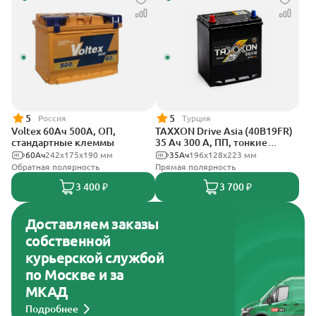
5
5
Россия
Турция
Voltex 60Ач 500А, ОП,
TAXXON Drive Asia (40B19FR)
стандартные клеммы
35 Ач 300 А, ПП, тонкие
клеммы
60Ач
242х175х190 мм
35Ач
196х128х223 мм
Обратная полярность
Прямая полярность
3 400 ₽
3 700 ₽
Доставляем заказы
собственной
курьерской службой
по Москве и за
МКАД
Подробнее