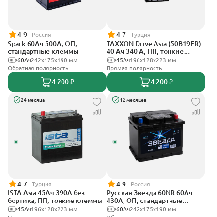
4.9
4.7
Россия
Турция
Spark 60Ач 500А, ОП,
TAXXON Drive Asia (50B19FR)
стандартные клеммы
40 Ач 340 А, ПП, тонкие
клеммы
60Ач
242х175х190 мм
45Ач
196х128х223 мм
Обратная полярность
Прямая полярность
4 200 ₽
4 200 ₽
24 месяца
12 месяцев
4.7
4.9
Турция
Россия
ISTA Asia 45Ач 390А без
Русская Звезда 60NR 60Ач
бортика, ПП, тонкие клеммы
430А, ОП, стандартные
клеммы
45Ач
196х128х223 мм
60Ач
242x175x190 мм