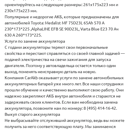
ориентируйтесь на следующие размеры: 261х175х223 мм и
230х175х223 мм.
Популярные и недорогие АКБ, которые предназначены для
автомобилей Toyota:
Medalist
MF 75D23L 65Ah 570 A
230*173*225 ,
AlphaLINE
EFB SE 90D23L,
Varta
Blue E23 70 Ач
630 A 260*173*225.
Услуги по замене аккумулятора
С годами аккумуляторы теряют свои первоначальные
свойства и перестают справляться со своей главной задачей —
подачей электричества на свечи зажигания для запуска
двигателя. Поэтому у автовладельца остается только один
выход, поменять неисправную деталь на новую.
Компания CarAkb оказывает услуги по замене автомобильных
аккумуляторных батарей уже много лет. Все наши сотрудники
прошли обучение и качественно выполняют свою работу. Они
надежно закрепляют АКБ внутри автомобиля и стараются не
задерживать своих клиентов. Если вам необходима замена
аккумулятора, позвоните нам по номеру: 8 (495) 414-16-42.
Выкуп старого аккумулятора
Не выбрасывайте отслуживший аккумулятор, ведь вы можете
получить за него соответствующую плату. Мы занимаемся