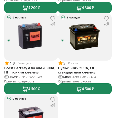
Обратная полярность
Обратная полярность
4 200 ₽
4 300 ₽
12 месяцев
12 месяцев
4.8
5
Беларусь
Россия
Brest Battery Asia 40Ач 300А,
Пульс 60Ач 500А, ОП,
ПП, тонкие клеммы
стандартные клеммы
40Ач
196х128х223 мм
60Ач
242x175x190 мм
Прямая полярность
Обратная полярность
4 500 ₽
4 500 ₽
12 месяцев