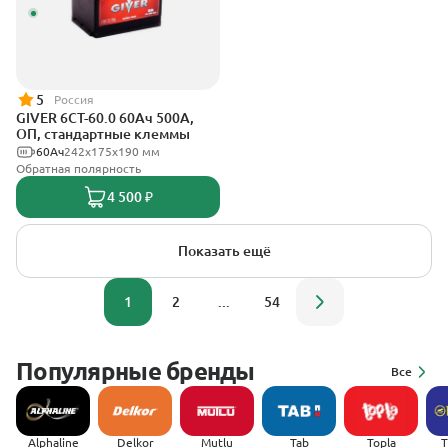
5
Россия
GIVER 6СТ-60.0 60Ач 500А,
ОП, стандартные клеммы
60Ач
242х175х190 мм
Обратная полярность
4 500 ₽
Показать ещё
1
2
...
54
Популярные бренды
Все
Alphaline
Delkor
Mutlu
Tab
Topla