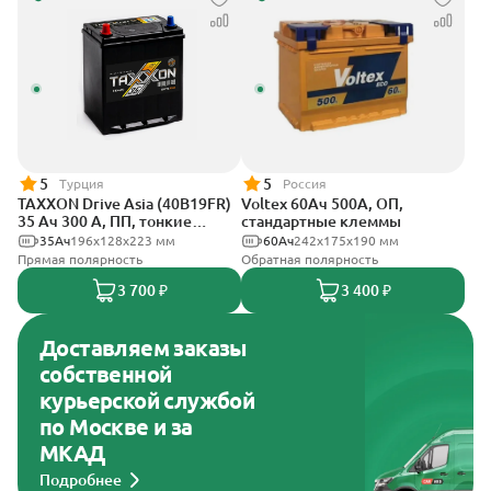
5
5
Турция
Россия
TAXXON Drive Asia (40B19FR)
Voltex 60Ач 500А, ОП,
35 Ач 300 А, ПП, тонкие
стандартные клеммы
клеммы
35Ач
196х128х223 мм
60Ач
242х175х190 мм
Прямая полярность
Обратная полярность
3 700 ₽
3 400 ₽
Доставляем заказы
собственной
курьерской службой
по Москве и за
МКАД
Подробнее