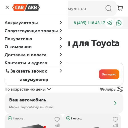
Аккумуляторы
Адреса
8 (495) 118 43 17
Сопутствующие товары
Покупателю
Аккумуляторы для Toyota
О компании
Passo
Доставка и оплата
Контакты и адреса
Хочу сдать
Заказать звонок
свой
Выгодно
аккумулятор
По возрастанию цены
Фильтры
Ваш автомобиль
Марка
Toyota
Модель
Passo
1 месяц
1 месяц