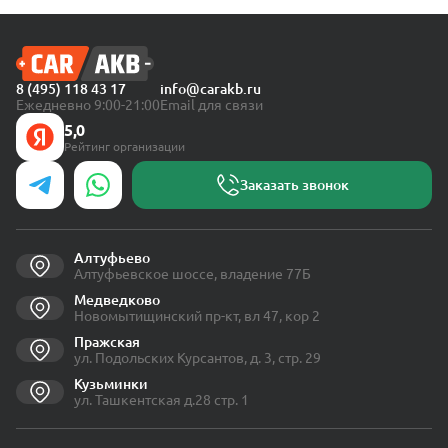
8 (495) 118 43 17
info@carakb.ru
Ежедневно 9:00-21:00
Email для связи
5,0
Рейтинг организации
Заказать звонок
Алтуфьево
Алтуфьевское шоссе, владение 77Б
Медведково
Новомытищинский пр-кт, вл 47, кор 2
Пражская
ул. Подольских Курсантов, д. 3, стр. 29
Кузьминки
ул. Ташкентская д.28 стр. 1