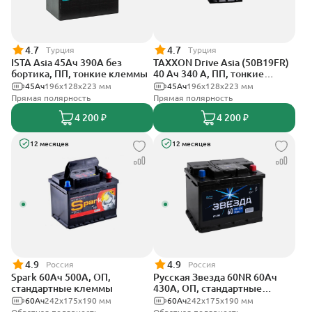
4.7
4.7
Турция
Турция
ISTA Asia 45Ач 390А без
TAXXON Drive Asia (50B19FR)
бортика, ПП, тонкие клеммы
40 Ач 340 А, ПП, тонкие
клеммы
45Ач
196х128х223 мм
45Ач
196х128х223 мм
Прямая полярность
Прямая полярность
4 200 ₽
4 200 ₽
12 месяцев
12 месяцев
4.9
4.9
Россия
Россия
Spark 60Ач 500А, ОП,
Русская Звезда 60NR 60Ач
стандартные клеммы
430А, ОП, стандартные
клеммы
60Ач
242х175х190 мм
60Ач
242x175x190 мм