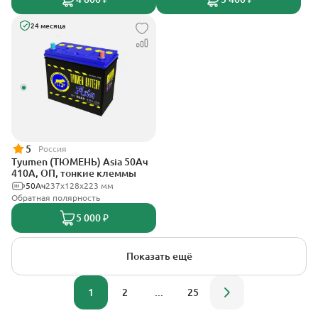
24 месяца
5
Россия
Tyumen (ТЮМЕНЬ) Asia 50Ач
410А, ОП, тонкие клеммы
50Ач
237х128х223 мм
Обратная полярность
5 000 ₽
Показать ещё
1
2
...
25