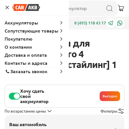
Аккумуляторы
Адреса
8 (495) 118 43 17
Сопутствующие товары
Покупателю
Аккумуляторы для
О компании
Mitsubishi Pajero 4
Доставка и оплата
поколение [рестайлинг] 1
Контакты и адреса
Заказать звонок
2011 - 2014
Хочу сдать
свой
Выгодно
аккумулятор
По возрастанию цены
Фильтры
Ваш автомобиль