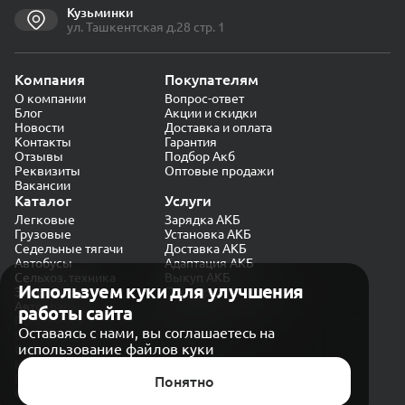
Кузьминки
ул. Ташкентская д.28 стр. 1
Компания
Покупателям
О компании
Вопрос-ответ
Блог
Акции и скидки
Новости
Доставка и оплата
Контакты
Гарантия
Отзывы
Подбор Акб
Реквизиты
Оптовые продажи
Вакансии
Каталог
Услуги
Легковые
Зарядка АКБ
Грузовые
Установка АКБ
Седельные тягачи
Доставка АКБ
Автобусы
Адаптация АКБ
Сельхоз. техника
Выкуп АКБ
Используем куки для улучшения
Экскаваторы
Проверка генератора
Автокраны
работы сайта
Политика конфиденциальности
Оставаясь с нами, вы соглашаетесь на
Обработка персональных данных
использование файлов куки
Согласие на обработку в «Яндекс.Метрика»
Карта сайта
Публичная оферта
Понятно
© CARAKB 2026. Все права защищены