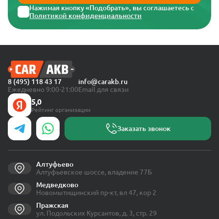
Нажимая кнопку «Подобрать», вы соглашаетесь с
Политикой конфиденциальности
8 (495) 118 43 17
info@carakb.ru
Ежедневно 9:00-21:00
Email для связи
5,0
Рейтинг организации
Заказать звонок
Алтуфьево
Алтуфьевское шоссе, владение 77Б
Медведково
Новомытищинский пр-кт, вл 47, кор 2
Пражская
ул. Подольских Курсантов, д. 3, стр. 29