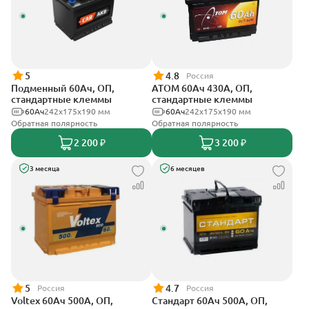
5
4.8
Россия
Подменный 60Ач, ОП,
АТОМ 60Ач 430А, ОП,
стандартные клеммы
стандартные клеммы
60Ач
242х175х190 мм
60Ач
242х175х190 мм
Обратная полярность
Обратная полярность
2 200 ₽
3 200 ₽
3 месяца
6 месяцев
5
4.7
Россия
Россия
Voltex 60Ач 500А, ОП,
Стандарт 60Ач 500А, ОП,