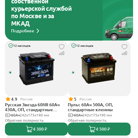
собственной
курьерской службой
по Москве и за
МКАД
Подробнее
12 месяцев
12 месяцев
4.9
5
Россия
Россия
Русская Звезда 60NR 60Ач
Пульс 60Ач 500А, ОП,
430А, ОП, стандартные
стандартные клеммы
клеммы
60Ач
242x175x190 мм
60Ач
242x175x190 мм
Обратная полярность
Обратная полярность
4 300 ₽
4 500 ₽