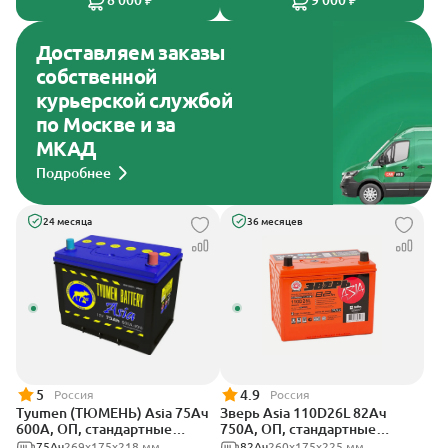
8 000 ₽
9 000 ₽
Доставляем заказы
собственной
курьерской службой
по Москве и за
МКАД
Подробнее
24 месяца
36 месяцев
5
4.9
Россия
Россия
Tyumen (ТЮМЕНЬ) Asia 75Ач
Зверь Asia 110D26L 82Ач
600А, ОП, стандартные
750А, ОП, стандартные
клеммы
клеммы
75Ач
269х175х218 мм
82Ач
260x175x225 мм