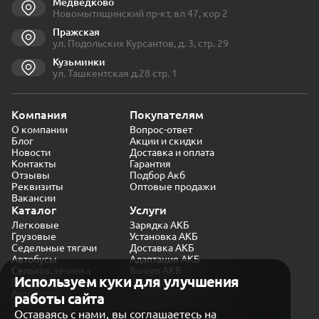
Медведково
Новомытищинский пр-кт, вл 47, кор 2
Пражская
ул. Подольских Курсантов, д. 3, стр. 29
Кузьминки
ул. Ташкентская д.28 стр. 1
Компания
Покупателям
О компании
Вопрос-ответ
Блог
Акции и скидки
Новости
Доставка и оплата
Контакты
Гарантия
Отзывы
Подбор Акб
Реквизиты
Оптовые продажи
Вакансии
Каталог
Услуги
Легковые
Зарядка АКБ
Грузовые
Установка АКБ
Седельные тягачи
Доставка АКБ
Автобусы
Адаптация АКБ
Сельхоз. техника
Выкуп АКБ
Используем куки для улучшения
Экскаваторы
Проверка генератора
Автокраны
работы сайта
Политика конфиденциальности
Оставаясь с нами, вы соглашаетесь на
Обработка персональных данных