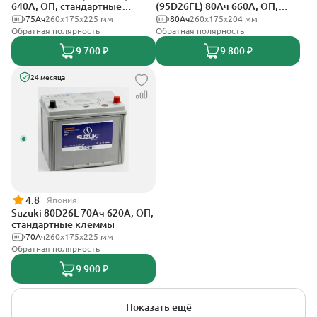
640А, ОП, стандартные
(95D26FL) 80Ач 660А, ОП,
клеммы
стандартные клеммы
75Ач
260х175х225 мм
80Ач
260х175х204 мм
Обратная полярность
Обратная полярность
9 700 ₽
9 800 ₽
24 месяца
4.8
Япония
Suzuki 80D26L 70Ач 620А, ОП,
стандартные клеммы
70Ач
260х175х225 мм
Обратная полярность
9 900 ₽
Показать ещё