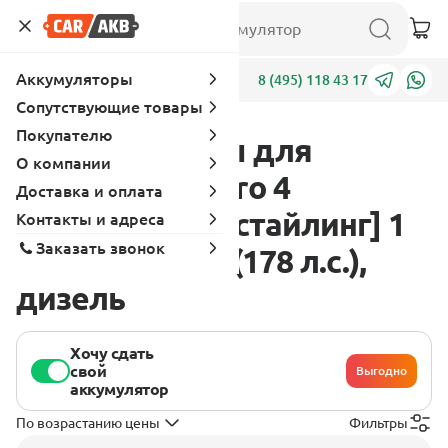
Аккумуляторы
Адреса
8 (495) 118 43 17
Сопутствующие товары
Покупателю
Аккумуляторы для
О компании
Mitsubishi Pajero 4
Доставка и оплата
поколение [рестайлинг] 1
Контакты и адреса
Заказать звонок
2011 - 2014 2.5 (178 л.с.),
дизель
Хочу сдать
свой
Выгодно
аккумулятор
По возрастанию цены
Фильтры