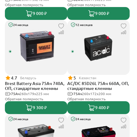
Обратная полярность
Обратная полярность
9 000 ₽
9 000 ₽
24 месяца
12 месяцев
4.7
5
Беларусь
Казахстан
Brest Battery Asia 75Ач 740А,
AC/DC 85D26L 75Ач 660А, ОП,
ОП, стандартные клеммы
стандартные клеммы
75Ач
260х179х225 мм
75Ач
260x172x200 мм
Обратная полярность
Обратная полярность
9 300 ₽
9 400 ₽
24 месяца
24 месяца