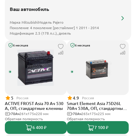
Ваш автомобиль
Марка
Mitsubishi
Модель
Pajero
Поколение
4 поколение [рестайлинг] 1 2011 - 2014
Модификация
2.5 (178 л.с.), дизель
6 месяцев
6 месяцев
5
4.9
Россия
Россия
ACTIVE FROST Asia 70 Ач 530
Smart Element Asia 75D26L
А, ОП, стандартные клеммы
70Ач 530А, ОП, стандартные
клеммы
70Ач
261x175x220 мм
70Ач
265x175x225 мм
Обратная полярность
Обратная полярность
6 400 ₽
7 100 ₽