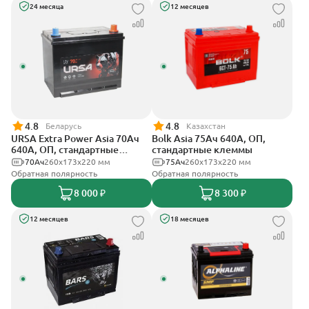
24 месяца
12 месяцев
4.8
4.8
Беларусь
Казахстан
URSA Extra Power Asia 70Ач
Bolk Asia 75Ач 640А, ОП,
640А, ОП, стандартные
стандартные клеммы
клеммы
70Ач
260x173x220 мм
75Ач
260x173x220 мм
Обратная полярность
Обратная полярность
8 000 ₽
8 300 ₽
12 месяцев
18 месяцев