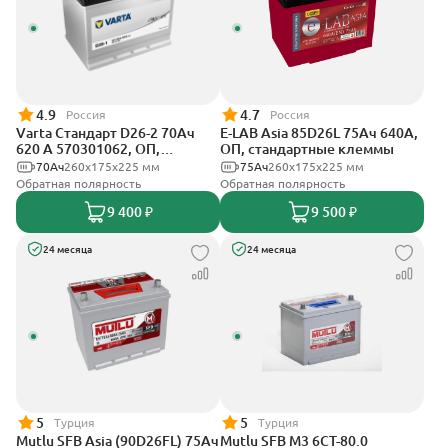
4.9
4.7
Россия
Россия
Varta Стандарт D26-2 70Ач
E-LAB Asia 85D26L 75Ач 640А,
620 A 570301062, ОП,
ОП, стандартные клеммы
стандартные клеммы
70Ач
260х175х225 мм
75Ач
260х175х225 мм
Обратная полярность
Обратная полярность
9 400 ₽
9 500 ₽
24 месяца
24 месяца
5
5
Турция
Турция
Mutlu SFB Asia (90D26FL) 75Ач
Mutlu SFB M3 6СТ-80.0