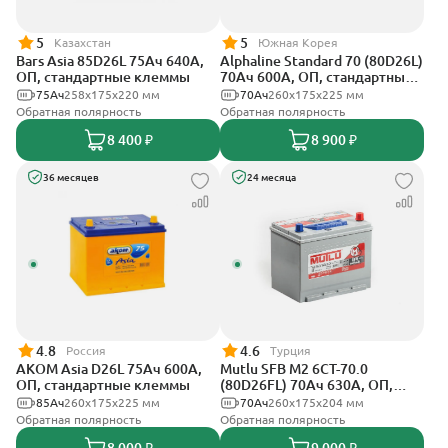
5
5
Казахстан
Южная Корея
Bars Asia 85D26L 75Ач 640А,
Alphaline Standard 70 (80D26L)
ОП, стандартные клеммы
70Ач 600А, ОП, стандартные
клеммы
75Ач
258х175х220 мм
70Ач
260х175х225 мм
Обратная полярность
Обратная полярность
8 400 ₽
8 900 ₽
36 месяцев
24 месяца
4.8
4.6
Россия
Турция
АКОМ Asia D26L 75Ач 600А,
Mutlu SFB M2 6СТ-70.0
ОП, стандартные клеммы
(80D26FL) 70Ач 630А, ОП,
стандартные клеммы
85Ач
260x175x225 мм
70Ач
260х175х204 мм
Обратная полярность
Обратная полярность