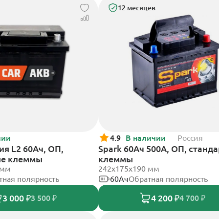
12 месяцев
чии
4.9
В наличии
Россия
я L2 60Ач, ОП,
Spark 60Ач 500А, ОП, станд
ые клеммы
клеммы
 мм
242х175х190 мм
тная полярность
60Ач
Обратная полярность
3 000 ₽
4 200 ₽
3 500 ₽
4 700 ₽