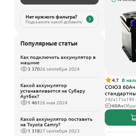
Нет нужного фильтра?
Подскажите какой добавить
Популярные статьи
Как подключить аккумулятор в
машине
3 370
26 сентября 2024
4.7
В нал
Какой аккумулятор
СОЮЗ 60Ач 
устанавливается на Субару
стандартн
Аутбек?
242x175x190
1 461
26 мая 2024
60Ач
Обра
Какой аккумулятор поставить
на Toyota Camry?
1 318
27 сентября 2023