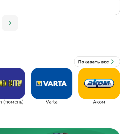
n (тюмень)
Varta
Аком