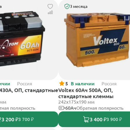
в
3 месяца
ичии
Россия
5
В наличии
Россия
430А, ОП, стандартные
Voltex 60Ач 500А, ОП,
стандартные клеммы
 мм
242х175х190 мм
тная полярность
60Ач
Обратная полярность
3 200 ₽
3 400 ₽
3 700 ₽
3 900 ₽