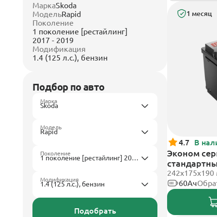
Марка
Skoda
Модель
Rapid
1 месяц
Поколение
1 поколение [рестайлинг]
2017 - 2019
Модификация
1.4 (125 л.с.), бензин
Подбор по авто
Марка
Модель
4.7
В нал
Эконом сери
Поколение
стандартн
242х175х190
Модификация
60Ач
Обра
Подобрать