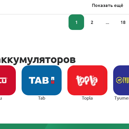
Показать ещё
1
2
...
18
u
Tab
Topla
Tyume