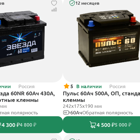
ев
12 месяцев
ичии
Россия
5
В наличии
Россия
зда 60NR 60Ач 430А,
Пульс 60Ач 500А, ОП, станд
ртные клеммы
клеммы
 мм
242x175x190 мм
тная полярность
60Ач
Обратная полярность
4 300 ₽
4 500 ₽
4 800 ₽
5 000 ₽