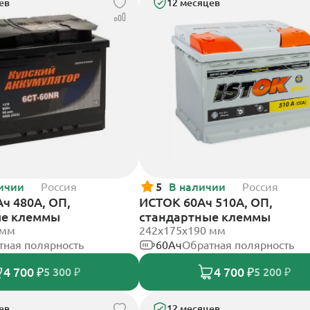
ев
12 месяцев
ичии
Россия
5
В наличии
Россия
ч 480А, ОП,
ИСТОК 60Ач 510А, ОП,
ые клеммы
стандартные клеммы
 мм
242x175x190 мм
тная полярность
60Ач
Обратная полярность
4 700 ₽
4 700 ₽
5 300 ₽
5 200 ₽
ев
12 месяцев