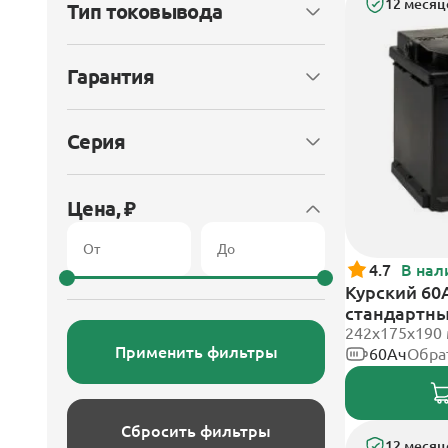
12 месяц
Тип токовывода
Гарантия
Серия
Цена, ₽
4.7
В нал
Курский 60А
стандартн
242x175x190
Применить фильтры
60Ач
Обра
Сбросить фильтры
12 месяц