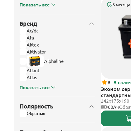
Показать все
3 месяца
Бренд
Ac/dc
Afa
Aktex
Aktivator
Alphaline
Atlant
Atlas
5
В нали
Показать все
Эконом сери
стандартн
242х175х190
Полярность
60Ач
Обра
Обратная