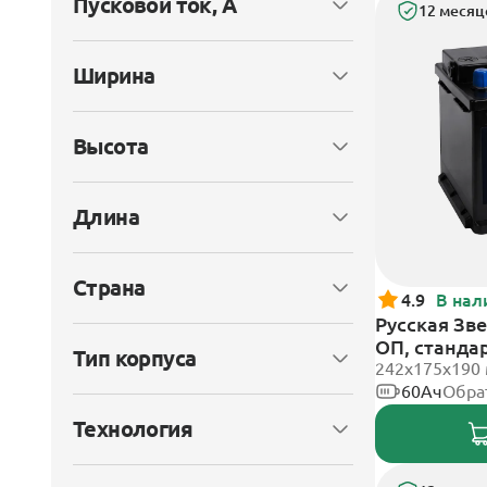
Пусковой ток, А
12 месяц
Ширина
Высота
Длина
Страна
4.9
В нал
Русская Зве
ОП, станда
Тип корпуса
242x175x190
60Ач
Обра
Технология