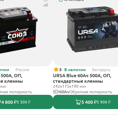
ичии
Россия
5
В наличии
Беларусь
500А, ОП,
URSA Blue 60Ач 500А, ОП,
ые клеммы
стандартные клеммы
 мм
242х175х190 мм
тная полярность
60Ач
Обратная полярность
4 800 ₽
5 400 ₽
5 300 ₽
5 900 ₽