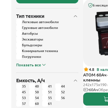
6 месяце
Тип техники
Легковые автомобили
Грузовые автомобили
Автобусы
Экскаваторы
Бульдозеры
Коммунальня техника
Погрузчики
Показать все
4.8
В нал
АТОМ 60Ач 
клеммы
Емкость, А/ч
242х175х190
35
40
41
44
60Ач
Обра
45
50
51
52
53
54
55
56
57
60
61