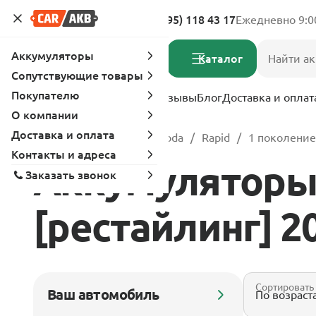
Адреса магазинов
8 (495) 118 43 17
Ежедневно 9:0
Аккумуляторы
Каталог
Сопутствующие товары
Покупателю
Услуги
Вопрос-ответ
Отзывы
Блог
Доставка и оплат
О компании
Доставка и оплата
Главная
Каталог
Skoda
Rapid
1 поколение 
Контакты и адреса
Аккумуляторы 
Заказать звонок
[рестайлинг] 201
Сортировать
Ваш автомобиль