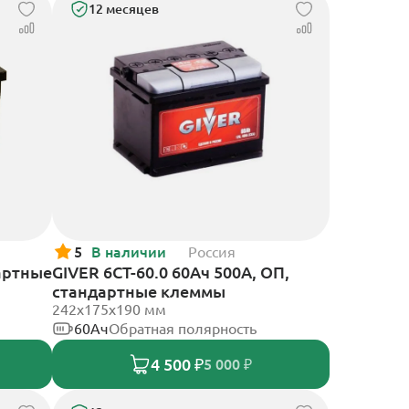
12 месяцев
5
В наличии
Россия
артные
GIVER 6СТ-60.0 60Ач 500А, ОП,
стандартные клеммы
242х175х190 мм
60Ач
Обратная полярность
4 500 ₽
5 000 ₽