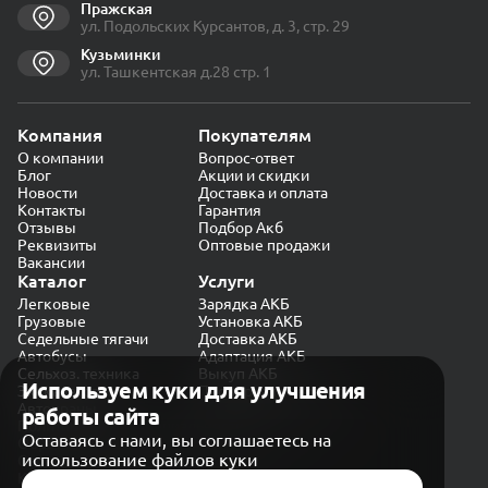
Пражская
ул. Подольских Курсантов, д. 3, стр. 29
Кузьминки
ул. Ташкентская д.28 стр. 1
Компания
Покупателям
О компании
Вопрос-ответ
Блог
Акции и скидки
Новости
Доставка и оплата
Контакты
Гарантия
Отзывы
Подбор Акб
Реквизиты
Оптовые продажи
Вакансии
Каталог
Услуги
Легковые
Зарядка АКБ
Грузовые
Установка АКБ
Седельные тягачи
Доставка АКБ
Автобусы
Адаптация АКБ
Сельхоз. техника
Выкуп АКБ
Используем куки для улучшения
Экскаваторы
Проверка генератора
Автокраны
работы сайта
Политика конфиденциальности
Оставаясь с нами, вы соглашаетесь на
Обработка персональных данных
использование файлов куки
Согласие на обработку в «Яндекс.Метрика»
Карта сайта