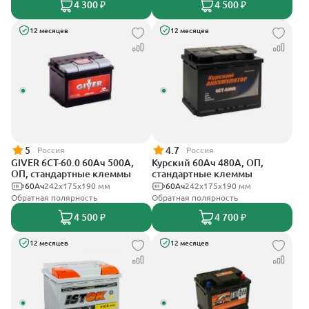
4 300 ₽
4 500 ₽
12 месяцев
12 месяцев
5
4.7
Россия
Россия
GIVER 6СТ-60.0 60Ач 500А,
Курский 60Ач 480А, ОП,
ОП, стандартные клеммы
стандартные клеммы
60Ач
242х175х190 мм
60Ач
242x175x190 мм
Обратная полярность
Обратная полярность
4 500 ₽
4 700 ₽
12 месяцев
12 месяцев