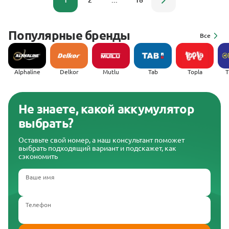
1
2
...
18
Популярные бренды
Все
Alphaline
Delkor
Mutlu
Tab
Topla
(
Не знаете, какой аккумулятор
выбрать?
Оставьте свой номер, а наш консультант поможет
выбрать подходящий вариант и подскажет, как
сэкономить
Ваше имя
Телефон