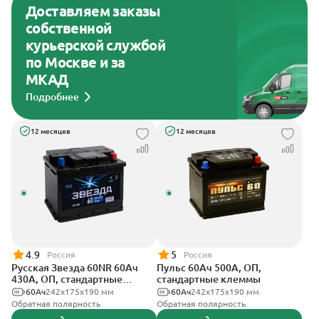
Доставляем заказы
собственной
курьерской службой
по Москве и за
МКАД
Подробнее
12 месяцев
12 месяцев
4.9
5
Россия
Россия
Русская Звезда 60NR 60Ач
Пульс 60Ач 500А, ОП,
430А, ОП, стандартные
стандартные клеммы
клеммы
60Ач
242x175x190 мм
60Ач
242x175x190 мм
Обратная полярность
Обратная полярность