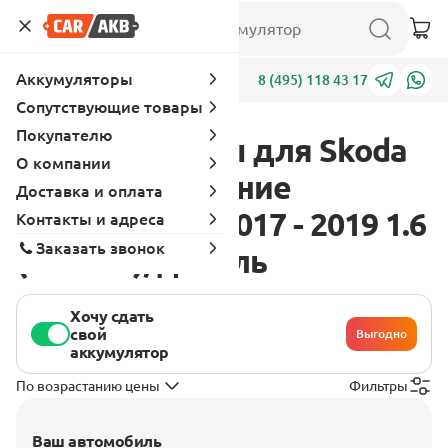
Аккумуляторы
Адреса
8 (495) 118 43 17
Сопутствующие товары
Покупателю
Аккумуляторы для Skoda
О компании
Rapid 1 поколение
Доставка и оплата
[рестайлинг] 2017 - 2019 1.6
Контакты и адреса
Заказать звонок
(116 л.с.), дизель
Хочу сдать
свой
Выгодно
аккумулятор
По возрастанию цены
Фильтры
Ваш автомобиль