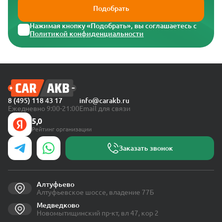
Подобрать
Нажимая кнопку «Подобрать», вы соглашаетесь с
Политикой конфиденциальности
8 (495) 118 43 17
info@carakb.ru
Ежедневно 9:00-21:00
Email для связи
5,0
Рейтинг организации
Заказать звонок
Алтуфьево
Алтуфьевское шоссе, владение 77Б
Медведково
Новомытищинский пр-кт, вл 47, кор 2