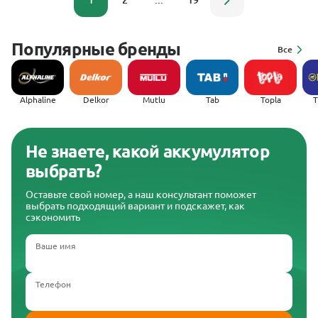
1
2
...
19
Популярные бренды
Все
Alphaline
Delkor
Mutlu
Tab
Topla
(
Не знаете, какой аккумулятор
выбрать?
Оставьте свой номер, а наш консультант поможет
выбрать подходящий вариант и подскажет, как
сэкономить
Ваше имя
Телефон