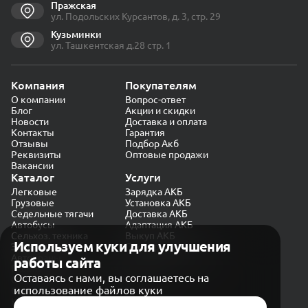
Пражская
ул. Подольских Курсантов, д. 3, стр. 29
Кузьминки
ул. Ташкентская д.28 стр. 1
Компания
Покупателям
О компании
Вопрос-ответ
Блог
Акции и скидки
Новости
Доставка и оплата
Контакты
Гарантия
Отзывы
Подбор Акб
Реквизиты
Оптовые продажи
Вакансии
Каталог
Услуги
Легковые
Зарядка АКБ
Грузовые
Установка АКБ
Седельные тягачи
Доставка АКБ
Автобусы
Адаптация АКБ
Сельхоз. техника
Выкуп АКБ
Используем куки для улучшения
Экскаваторы
Проверка генератора
Автокраны
работы сайта
Политика конфиденциальности
Оставаясь с нами, вы соглашаетесь на
Обработка персональных данных
использование файлов куки
Согласие на обработку в «Яндекс.Метрика»
Карта сайта