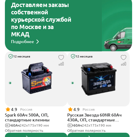
Доставляем заказы
собственной
курьерской службой
по Москве и за
МКАД
Подробнее
12 месяцев
12 месяцев
4.9
4.9
Россия
Россия
Spark 60Ач 500А, ОП,
Русская Звезда 60NR 60Ач
стандартные клеммы
430А, ОП, стандартные
клеммы
60Ач
242х175х190 мм
60Ач
242x175x190 мм
Обратная полярность
Обратная полярность