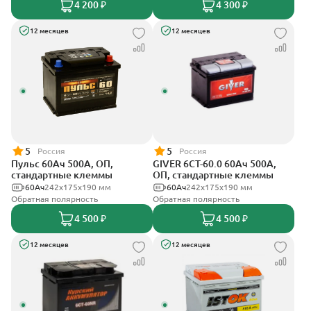
4 200 ₽
4 300 ₽
12 месяцев
12 месяцев
5
5
Россия
Россия
Пульс 60Ач 500А, ОП,
GIVER 6СТ-60.0 60Ач 500А,
стандартные клеммы
ОП, стандартные клеммы
60Ач
242x175x190 мм
60Ач
242х175х190 мм
Обратная полярность
Обратная полярность
4 500 ₽
4 500 ₽
12 месяцев
12 месяцев