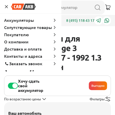
Аккумуляторы
Адреса
8 (495) 118 43 17
Сопутствующие товары
Покупателю
Аккумуляторы для
О компании
Mitsubishi Mirage 3
Доставка и оплата
поколение 1987 - 1992 1.3
Контакты и адреса
Заказать звонок
(79 л.с.), бензин
Хочу сдать
свой
Выгодно
аккумулятор
По возрастанию цены
Фильтры
Ваш автомобиль