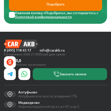
Подобрать
Нажимая кнопку «Подобрать», вы соглашаетесь с
Политикой конфиденциальности
8 (495) 118 43 17
info@carakb.ru
Ежедневно 9:00-21:00
Email для связи
5,0
Рейтинг организации
Заказать звонок
Алтуфьево
Алтуфьевское шоссе, владение 77Б
Медведково
Новомытищинский пр-кт, вл 47, кор 2