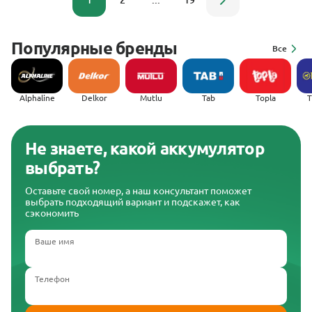
1
2
...
19
Популярные бренды
Все
Alphaline
Delkor
Mutlu
Tab
Topla
(
Не знаете, какой аккумулятор
выбрать?
Оставьте свой номер, а наш консультант поможет
выбрать подходящий вариант и подскажет, как
сэкономить
Ваше имя
Телефон