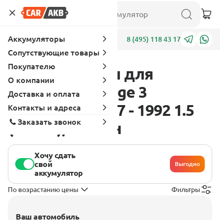
Аккумуляторы
Адреса
8 (495) 118 43 17
Сопутствующие товары
Покупателю
Аккумуляторы для
О компании
Mitsubishi Mirage 3
Доставка и оплата
поколение 1987 - 1992 1.5
Контакты и адреса
Заказать звонок
(82 л.с.), бензин
Хочу сдать
свой
Выгодно
аккумулятор
По возрастанию цены
Фильтры
Ваш автомобиль