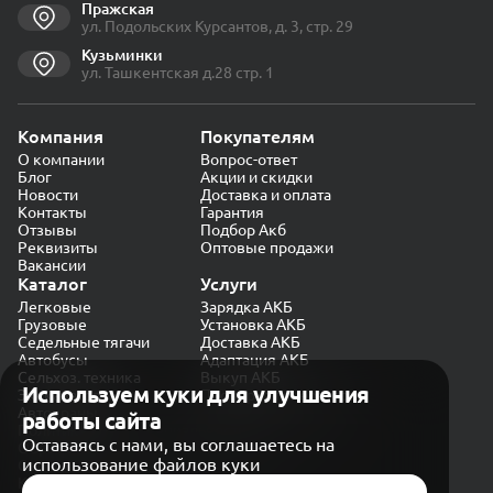
Пражская
ул. Подольских Курсантов, д. 3, стр. 29
Кузьминки
ул. Ташкентская д.28 стр. 1
Компания
Покупателям
О компании
Вопрос-ответ
Блог
Акции и скидки
Новости
Доставка и оплата
Контакты
Гарантия
Отзывы
Подбор Акб
Реквизиты
Оптовые продажи
Вакансии
Каталог
Услуги
Легковые
Зарядка АКБ
Грузовые
Установка АКБ
Седельные тягачи
Доставка АКБ
Автобусы
Адаптация АКБ
Сельхоз. техника
Выкуп АКБ
Используем куки для улучшения
Экскаваторы
Проверка генератора
Автокраны
работы сайта
Политика конфиденциальности
Оставаясь с нами, вы соглашаетесь на
Обработка персональных данных
использование файлов куки
Согласие на обработку в «Яндекс.Метрика»
Карта сайта