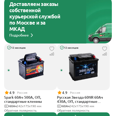
Доставляем заказы
собственной
курьерской службой
по Москве и за
МКАД
Подробнее
12 месяцев
12 месяцев
4.9
4.9
Россия
Россия
Spark 60Ач 500А, ОП,
Русская Звезда 60NR 60Ач
стандартные клеммы
430А, ОП, стандартные
клеммы
60Ач
242х175х190 мм
60Ач
242x175x190 мм
Обратная полярность
Обратная полярность