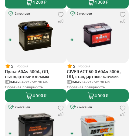
4 200 ₽
4 300 ₽
12 месяцев
12 месяцев
5
5
Россия
Россия
Пульс 60Ач 500А, ОП,
GIVER 6СТ-60.0 60Ач 500А,
стандартные клеммы
ОП, стандартные клеммы
60Ач
242x175x190 мм
60Ач
242х175х190 мм
Обратная полярность
Обратная полярность
4 500 ₽
4 500 ₽
12 месяцев
12 месяцев