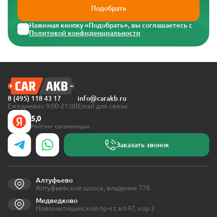
Подобрать
Нажимая кнопку «Подобрать», вы соглашаетесь с
Политикой конфиденциальности
8 (495) 118 43 17
info@carakb.ru
Ежедневно 9:00-21:00
Email для связи
5,0
Рейтинг организации
Заказать звонок
Алтуфьево
Алтуфьевское шоссе, владение 77Б
Медведково
Новомытищинский пр-кт, вл 47, кор 2