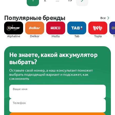
1
2
...
19
Популярные бренды
Все
Alphaline
Delkor
Mutlu
Tab
Topla
(
Не знаете, какой аккумулятор
выбрать?
Оставьте свой номер, а наш консультант поможет
выбрать подходящий вариант и подскажет, как
сэкономить
Ваше имя
Телефон