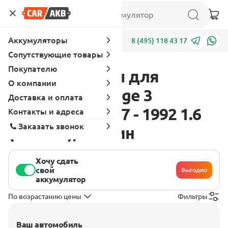
Аккумуляторы
Адреса
8 (495) 118 43 17
Сопутствующие товары
Покупателю
Аккумуляторы для
О компании
Mitsubishi Mirage 3
Доставка и оплата
поколение 1987 - 1992 1.6
Контакты и адреса
Заказать звонок
(160 л.с.), бензин
Хочу сдать
свой
Выгодно
аккумулятор
По возрастанию цены
Фильтры
Ваш автомобиль