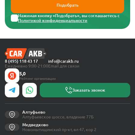
Подобрать
Нажимая кнопку «Подобрать», вы соглашаетесь с
Политикой конфиденциальности
8 (495) 118 43 17
info@carakb.ru
Ежедневно 9:00-21:00
Email для связи
5,0
Рейтинг организации
Заказать звонок
Алтуфьево
Алтуфьевское шоссе, владение 77Б
Медведково
Новомытищинский пр-кт, вл 47, кор 2