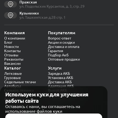
Пражская
ул. Подольских Курсантов, д. 3, стр. 29
Кузьминки
ул. Ташкентская д.28 стр. 1
Компания
Покупателям
О компании
Вопрос-ответ
Блог
Акции и скидки
Новости
Доставка и оплата
Контакты
Гарантия
Отзывы
Подбор Акб
Реквизиты
Оптовые продажи
Вакансии
Каталог
Услуги
Легковые
Зарядка АКБ
Грузовые
Установка АКБ
Седельные тягачи
Доставка АКБ
Автобусы
Адаптация АКБ
Сельхоз. техника
Выкуп АКБ
Используем куки для улучшения
Экскаваторы
Проверка генератора
Автокраны
работы сайта
Политика конфиденциальности
Оставаясь с нами, вы соглашаетесь на
Обработка персональных данных
использование файлов куки
Согласие на обработку в «Яндекс.Метрика»
Карта сайта