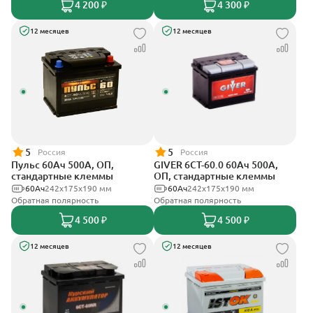
4 200 ₽
4 300 ₽
12 месяцев
12 месяцев
5
5
Россия
Россия
Пульс 60Ач 500А, ОП,
GIVER 6СТ-60.0 60Ач 500А,
стандартные клеммы
ОП, стандартные клеммы
60Ач
242x175x190 мм
60Ач
242х175х190 мм
Обратная полярность
Обратная полярность
4 500 ₽
4 500 ₽
12 месяцев
12 месяцев