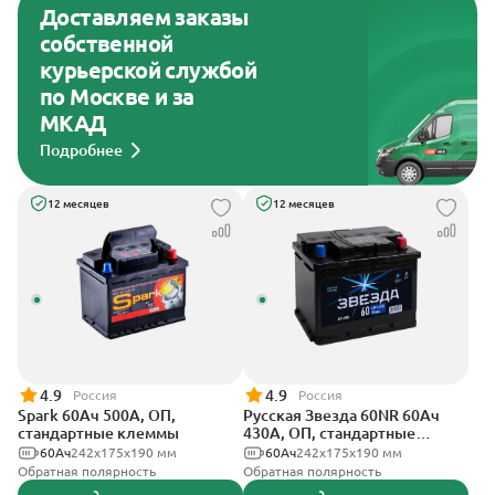
Доставляем заказы
собственной
курьерской службой
по Москве и за
МКАД
Подробнее
12 месяцев
12 месяцев
4.9
4.9
Россия
Россия
Spark 60Ач 500А, ОП,
Русская Звезда 60NR 60Ач
стандартные клеммы
430А, ОП, стандартные
клеммы
60Ач
242х175х190 мм
60Ач
242x175x190 мм
Обратная полярность
Обратная полярность