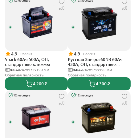
12 месяцев
12 месяцев
4.9
4.9
Россия
Россия
Spark 60Ач 500А, ОП,
Русская Звезда 60NR 60Ач
стандартные клеммы
430А, ОП, стандартные
клеммы
60Ач
242х175х190 мм
60Ач
242x175x190 мм
Обратная полярность
Обратная полярность
4 200 ₽
4 300 ₽
12 месяцев
12 месяцев