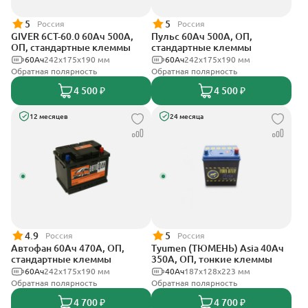
5
5
Россия
Россия
GIVER 6СТ-60.0 60Ач 500А,
Пульс 60Ач 500А, ОП,
ОП, стандартные клеммы
стандартные клеммы
60Ач
242х175х190 мм
60Ач
242x175x190 мм
Обратная полярность
Обратная полярность
4 500 ₽
4 500 ₽
12 месяцев
24 месяца
4.9
5
Россия
Россия
Автофан 60Ач 470А, ОП,
Tyumen (ТЮМЕНЬ) Asia 40Ач
стандартные клеммы
350А, ОП, тонкие клеммы
60Ач
242х175х190 мм
40Ач
187х128х223 мм
Обратная полярность
Обратная полярность
4 700 ₽
4 700 ₽