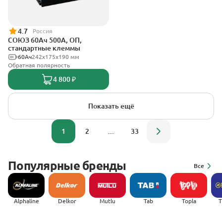
4.7
Россия
СОЮЗ 60Ач 500А, ОП,
стандартные клеммы
60Ач
242x175x190 мм
Обратная полярность
4 800 ₽
Показать ещё
1
2
...
33
Популярные бренды
Все
Alphaline
Delkor
Mutlu
Tab
Topla
(