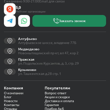
Ежедневно 9:00-21:00
Email для связи
5,0
Рейтинг организации
Заказать звонок
Алтуфьево
Алтуфьевское шоссе, владение 77Б
Медведково
Новомытищинский пр-кт, вл 47, кор 2
Пражская
ул. Подольских Курсантов, д. 3, стр. 29
Кузьминки
ул. Ташкентская д.28 стр. 1
Компания
Покупателям
О компании
Вопрос-ответ
Блог
Акции и скидки
Новости
Доставка и оплата
Контакты
Гарантия
Отзывы
Подбор Акб