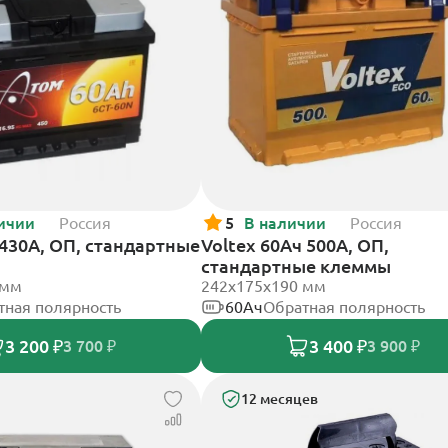
ичии
Россия
5
В наличии
Россия
430А, ОП, стандартные
Voltex 60Ач 500А, ОП,
стандартные клеммы
 мм
242х175х190 мм
тная полярность
60Ач
Обратная полярность
3 200 ₽
3 400 ₽
3 700 ₽
3 900 ₽
12 месяцев