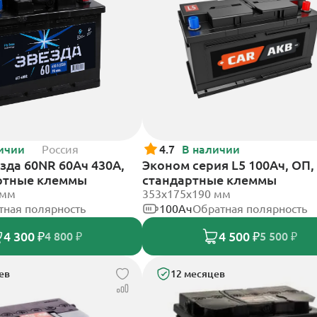
ичии
Россия
4.7
В наличии
зда 60NR 60Ач 430А,
Эконом серия L5 100Ач, ОП,
ртные клеммы
стандартные клеммы
 мм
353х175х190 мм
тная полярность
100Ач
Обратная полярность
4 300 ₽
4 500 ₽
4 800 ₽
5 500 ₽
ев
12 месяцев