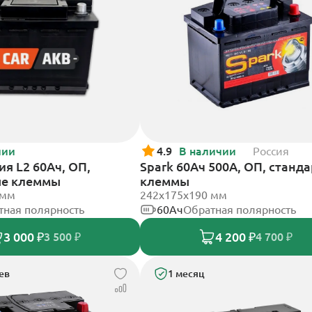
чии
4.9
В наличии
Россия
я L2 60Ач, ОП,
Spark 60Ач 500А, ОП, станд
ые клеммы
клеммы
 мм
242х175х190 мм
тная полярность
60Ач
Обратная полярность
3 000 ₽
4 200 ₽
3 500 ₽
4 700 ₽
ев
1 месяц