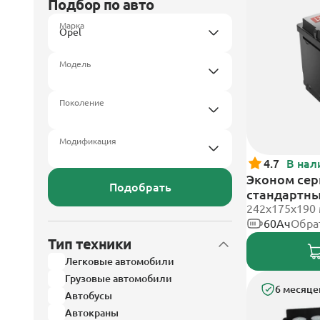
Подбор по авто
Марка
Модель
Поколение
Модификация
4.7
В нал
Эконом сери
Подобрать
стандартн
242х175х190
60Ач
Обра
Тип техники
Легковые автомобили
Грузовые автомобили
6 месяце
Автобусы
Автокраны