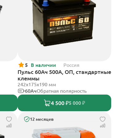
5
В наличии
Россия
Пульс 60Ач 500А, ОП, стандартные
клеммы
242x175x190 мм
60Ач
Обратная полярность
4 500 ₽
5 000 ₽
12 месяцев