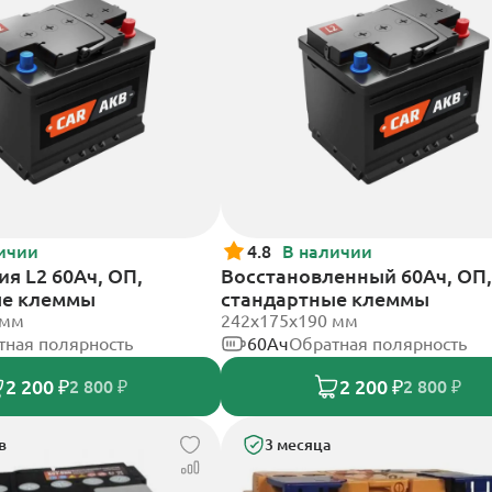
ичии
4.8
В наличии
я L2 60Ач, ОП,
Восстановленный 60Ач, ОП,
ые клеммы
стандартные клеммы
 мм
242х175х190 мм
тная полярность
60Ач
Обратная полярность
2 200 ₽
2 200 ₽
2 800 ₽
2 800 ₽
в
3 месяца