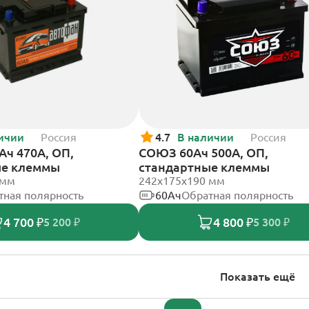
ичии
Россия
4.7
В наличии
Россия
Ач 470А, ОП,
СОЮЗ 60Ач 500А, ОП,
ые клеммы
стандартные клеммы
 мм
242x175x190 мм
тная полярность
60Ач
Обратная полярность
4 700 ₽
4 800 ₽
5 200 ₽
5 300 ₽
Показать ещё