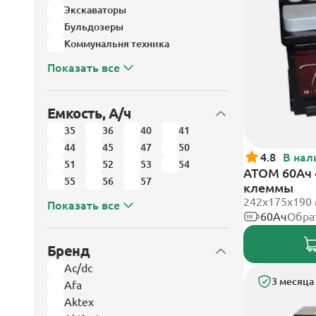
Экскаваторы
Бульдозеры
Коммунальня техника
Показать все
Емкость, А/ч
35
36
40
41
44
45
47
50
4.8
В нал
51
52
53
54
АТОМ 60Ач 
55
56
57
клеммы
242х175х190
Показать все
60Ач
Обра
Бренд
Ac/dc
3 месяца
Afa
Aktex