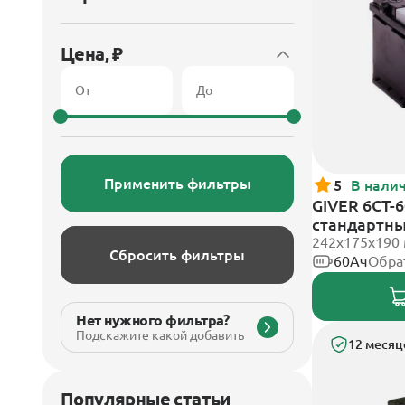
Цена, ₽
Применить фильтры
5
В нали
GIVER 6СТ-6
стандартн
242х175х190
Сбросить фильтры
60Ач
Обра
Нет нужного фильтра?
Подскажите какой добавить
12 месяц
Популярные статьи