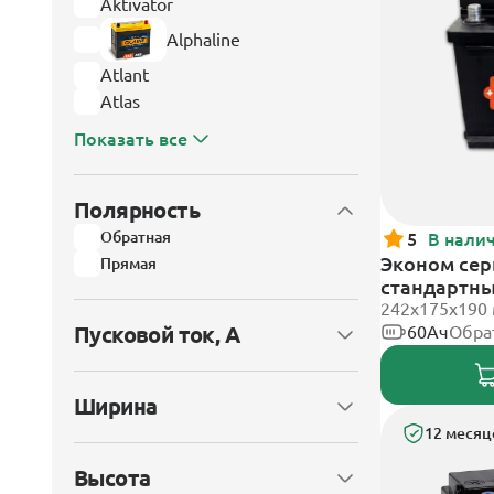
Aktivator
Alphaline
Atlant
Atlas
Показать все
Полярность
Обратная
5
В нали
Эконом сери
Прямая
стандартн
242х175х190
Пусковой ток, А
60Ач
Обра
Ширина
12 месяц
Высота