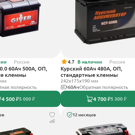
чии
Россия
4.7
В наличии
Россия
0.0 60Ач 500А, ОП,
Курский 60Ач 480А, ОП,
ые клеммы
стандартные клеммы
 мм
242x175x190 мм
тная полярность
60Ач
Обратная полярность
4 500 ₽
4 700 ₽
5 000 ₽
5 300 ₽
ев
12 месяцев