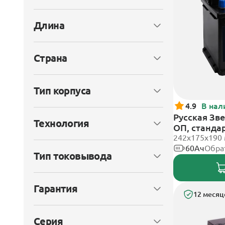
Длина
Страна
Тип корпуса
4.9
В нал
Русская Зве
Технология
ОП, станда
242x175x190
60Ач
Обра
Тип токовывода
Гарантия
12 месяц
Серия