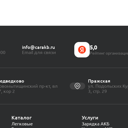
5,0
info@carakb.ru
:00
Email для связи
Рейтинг организаци
едведково
Пражская
овомытищинский пр-кт, вл
ул. Подольских Ку
7, кор 2
3, стр. 29
Каталог
Услуги
Легковые
Зарядка АКБ