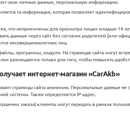
яют свои личные данные, персональную информацию.
ется та информация, которая позволяет идентифицироват
 тех, что неприемлемы для просмотра лицам младше 14 лет
ать данные через сайт без согласия родителей (или офици
ются несовершеннолетних лиц.
айлы, программы, модули. На страницах сайта могут встре
лки размещаются только для того, чтобы повысить удобст
олучает интернет-магазин «CarAkb»
ивают страницы сайта анонимно. Персональные данные не 
нной системы. Также определяется IP-адрес.
овершении заказа) клиенты могут передать в рамках польз