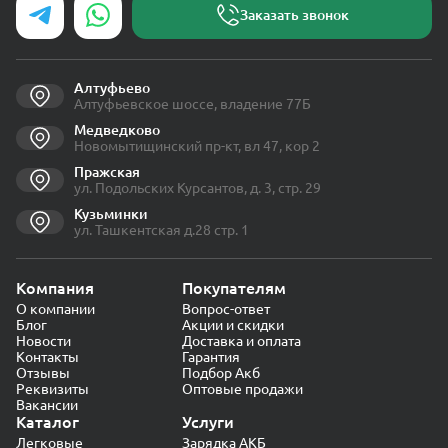
Заказать звонок
Алтуфьево
Алтуфьевское шоссе, владение 77Б
Медведково
Новомытищинский пр-кт, вл 47, кор 2
Пражская
ул. Подольских Курсантов, д. 3, стр. 29
Кузьминки
ул. Ташкентская д.28 стр. 1
Компания
Покупателям
О компании
Вопрос-ответ
Блог
Акции и скидки
Новости
Доставка и оплата
Контакты
Гарантия
Отзывы
Подбор Акб
Реквизиты
Оптовые продажи
Вакансии
Каталог
Услуги
Легковые
Зарядка АКБ