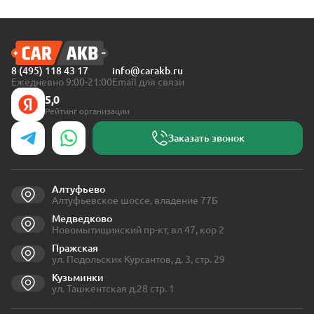
8 (495) 118 43 17
info@carakb.ru
Ежедневно 9:00-21:00
Email для связи
5,0
Рейтинг организации
Заказать звонок
Алтуфьево
Алтуфьевское шоссе, владение 77Б
Медведково
Новомытищинский пр-кт, вл 47, кор 2
Пражская
ул. Подольских Курсантов, д. 3, стр. 29
Кузьминки
ул. Ташкентская д.28 стр. 1