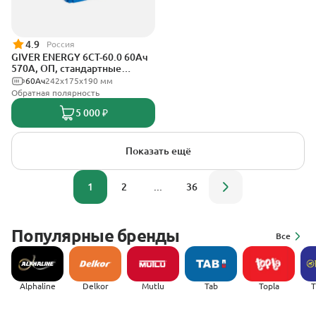
4.9
Россия
GIVER ENERGY 6СТ-60.0 60Ач
570А, ОП, стандартные
клеммы
60Ач
242х175х190 мм
Обратная полярность
5 000 ₽
Показать ещё
1
2
...
36
Популярные бренды
Все
Alphaline
Delkor
Mutlu
Tab
Topla
(