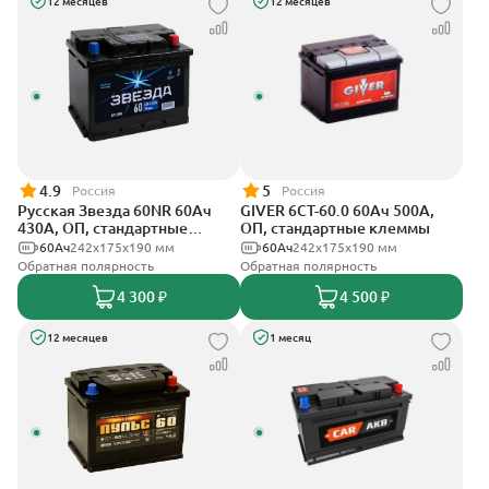
12 месяцев
12 месяцев
4.9
5
Россия
Россия
Русская Звезда 60NR 60Ач
GIVER 6СТ-60.0 60Ач 500А,
430А, ОП, стандартные
ОП, стандартные клеммы
клеммы
60Ач
242x175x190 мм
60Ач
242х175х190 мм
Обратная полярность
Обратная полярность
4 300 ₽
4 500 ₽
12 месяцев
1 месяц