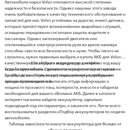
Автомобили марки Volvo отличаются высокой степенью
надежности и безопасности. Однако машины этого завода
очень требовательны к качеству технического обслуживания и
запчастей для них. Volvo устойчивы на дорогах, имеют датчики,
которые препятствуют возникновению аварийных ситуаций,
оснащены передовыми системами защиты водителя и
пассажира. Однако заглохнувший двигатель или
отключившийся электроусилитель руля во время маневра
способны свести всю безопасность к нулю. Чтобы такого не
случилось, нужно правильно выбрать и купить АКБ для Volvo:
качественную, без брака и подходящую конкретно под вашу
Как выбрать аккумулятор для Volvo
модель автомобиля. Сделать это можно в интернет-магазине
Если батарея начала стремительно разряжаться во время
Carakb, где вы получите оригинальные аккумуляторы от
простоя автомобиля, значит, пора заглянуть в требования
лучших производителей.
завода-изготовителя и выписать оттуда информацию о
мощности пускового тока, полярности, емкости и габаритах
необходимой для вашего «Вольво» АКБ. Далее в каталоге
интернет-магазина найдите аккумулятор, идеально
подходящий под эти параметры, и закажите его. Легче всего
воспользоваться разделом «Подбор аккумуляторов по модели
автомобиля».
Таблица зависимости емкости аккумулятора для Вольво от