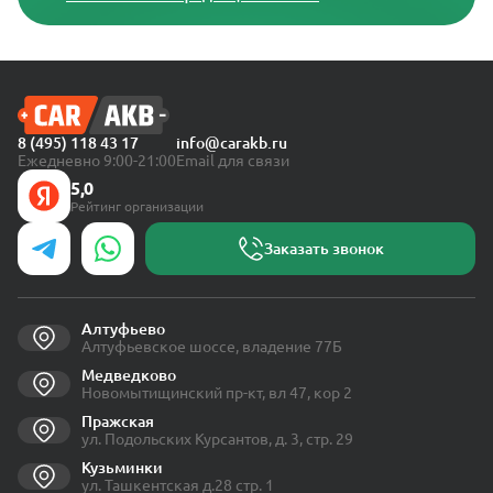
8 (495) 118 43 17
info@carakb.ru
Ежедневно 9:00-21:00
Email для связи
5,0
Рейтинг организации
Заказать звонок
Алтуфьево
Алтуфьевское шоссе, владение 77Б
Медведково
Новомытищинский пр-кт, вл 47, кор 2
Пражская
ул. Подольских Курсантов, д. 3, стр. 29
Кузьминки
ул. Ташкентская д.28 стр. 1