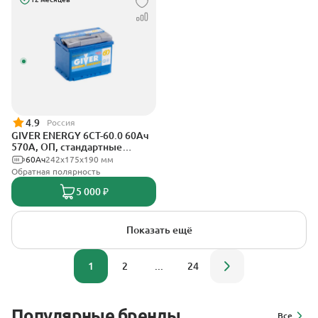
4.9
Россия
GIVER ENERGY 6СТ-60.0 60Ач
570А, ОП, стандартные
клеммы
60Ач
242х175х190 мм
Обратная полярность
5 000 ₽
Показать ещё
1
2
...
24
Популярные бренды
Все