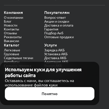
Компания
Покупателям
О компании
Вопрос-ответ
Блог
Акции и скидки
Новости
Доставка и оплата
Контакты
Гарантия
Отзывы
Подбор Акб
Реквизиты
Оптовые продажи
Вакансии
Каталог
Услуги
Легковые
Зарядка АКБ
Грузовые
Установка АКБ
Седельные тягачи
Доставка АКБ
Автобусы
Адаптация АКБ
Сельхоз. техника
Выкуп АКБ
Используем куки для улучшения
Экскаваторы
Проверка генератора
Автокраны
работы сайта
Политика конфиденциальности
Оставаясь с нами, вы соглашаетесь на
Обработка персональных данных
использование файлов куки
Согласие на обработку в «Яндекс.Метрика»
Карта сайта
Публичная оферта
Понятно
© CARAKB 2026. Все права защищены