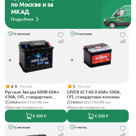
по Москве и за
МКАД
Подробнее
12 месяцев
12 месяцев
4.9
5
Россия
Россия
Русская Звезда 60NR 60Ач
GIVER 6СТ-60.0 60Ач 500А,
430А, ОП, стандартные
ОП, стандартные клеммы
клеммы
60Ач
242x175x190 мм
60Ач
242х175х190 мм
Обратная полярность
Обратная полярность
4 300 ₽
4 500 ₽
12 месяцев
1 месяц