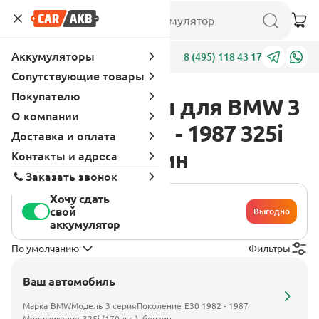
Аккумуляторы
Адреса
8 (495) 118 43 17
Сопутствующие товары
Покупателю
Аккумуляторы для BMW 3
О компании
серия E30 1982 - 1987 325i
Доставка и оплата
(170 л.с.), бензин
Контакты и адреса
Заказать звонок
Хочу сдать
свой
Выгодно
аккумулятор
По умолчанию
Фильтры
Ваш автомобиль
Марка
BMW
Модель
3 серия
Поколение
E30 1982 - 1987
Модификация
325i (170 л.с.), бензин