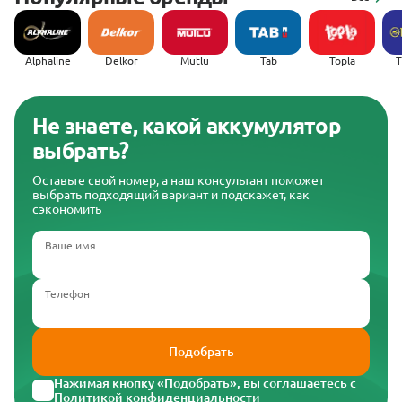
Alphaline
Delkor
Mutlu
Tab
Topla
(
Не знаете, какой аккумулятор
выбрать?
Оставьте свой номер, а наш консультант поможет
выбрать подходящий вариант и подскажет, как
сэкономить
Ваше имя
Телефон
Подобрать
Нажимая кнопку «Подобрать», вы соглашаетесь с
Политикой конфиденциальности