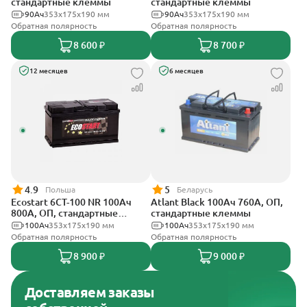
стандартные клеммы
стандартные клеммы
90Ач
353х175х190 мм
90Ач
353x175x190 мм
Обратная полярность
Обратная полярность
8 600 ₽
8 700 ₽
12 месяцев
6 месяцев
4.9
5
Польша
Беларусь
Ecostart 6CT-100 NR 100Ач
Atlant Black 100Ач 760А, ОП,
800А, ОП, стандартные
стандартные клеммы
клеммы
100Ач
353x175x190 мм
100Ач
353х175х190 мм
Обратная полярность
Обратная полярность
8 900 ₽
9 000 ₽
Доставляем заказы