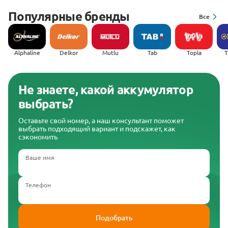
Популярные бренды
Все
Alphaline
Delkor
Mutlu
Tab
Topla
(
Не знаете, какой аккумулятор
выбрать?
Оставьте свой номер, а наш консультант поможет
выбрать подходящий вариант и подскажет, как
сэкономить
Ваше имя
Телефон
Подобрать