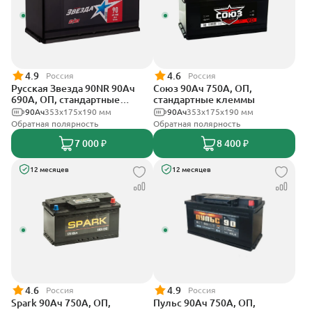
4.9
4.6
Россия
Россия
Русская Звезда 90NR 90Ач
Союз 90Ач 750А, ОП,
690А, ОП, стандартные
стандартные клеммы
клеммы
90Ач
353x175x190 мм
90Ач
353x175x190 мм
Обратная полярность
Обратная полярность
7 000 ₽
8 400 ₽
12 месяцев
12 месяцев
4.6
4.9
Россия
Россия
Spark 90Ач 750А, ОП,
Пульс 90Ач 750А, ОП,