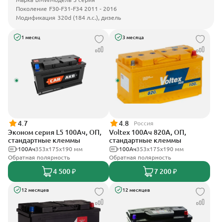
Поколение
F30-F31-F34 2011 - 2016
Модификация
320d (184 л.с.), дизель
1 месяц
3 месяца
4.7
4.8
Россия
Эконом серия L5 100Ач, ОП,
Voltex 100Ач 820А, ОП,
стандартные клеммы
стандартные клеммы
100Ач
353х175х190 мм
100Ач
353х175х190 мм
Обратная полярность
Обратная полярность
4 500 ₽
7 200 ₽
12 месяцев
12 месяцев