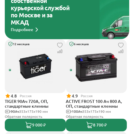
собственной
курьерской службой
по Москве и за
МКАД
Подробнее
12 месяцев
6 месяцев
4.8
4.9
Россия
Россия
TIGER 90Ач 720А, ОП,
ACTIVE FROST 100 Ач 800 А,
стандартные клеммы
ОП, стандартные клеммы
90Ач
353х175х190 мм
100Ач
353х175х190 мм
Обратная полярность
Обратная полярность
9 000 ₽
8 700 ₽