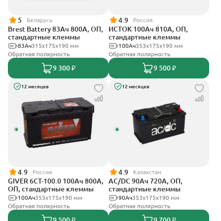
5
4.9
Беларусь
Россия
Brest Battery 83Ач 800А, ОП,
ИСТОК 100Ач 810А, ОП,
стандартные клеммы
стандартные клеммы
83Ач
315x175x190 мм
100Ач
353х175х190 мм
Обратная полярность
Обратная полярность
9 300 ₽
9 500 ₽
12 месяцев
12 месяцев
4.9
4.9
Россия
Казахстан
GIVER 6CT-100.0 100Ач 800А,
AC/DC 90Ач 720А, ОП,
ОП, стандартные клеммы
стандартные клеммы
100Ач
353х175х190 мм
90Ач
353х175х190 мм
Обратная полярность
Обратная полярность
9 500 ₽
9 700 ₽