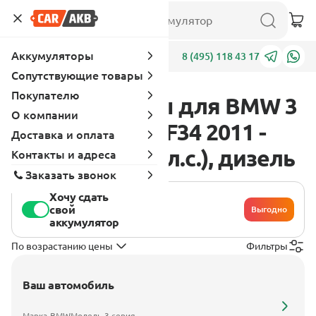
Аккумуляторы
Адреса
8 (495) 118 43 17
Сопутствующие товары
Покупателю
Аккумуляторы для BMW 3
О компании
серия F30-F31-F34 2011 -
Доставка и оплата
2016 320d (184 л.с.), дизель
Контакты и адреса
Заказать звонок
Хочу сдать
свой
Выгодно
аккумулятор
По возрастанию цены
Фильтры
Ваш автомобиль
Марка
BMW
Модель
3 серия