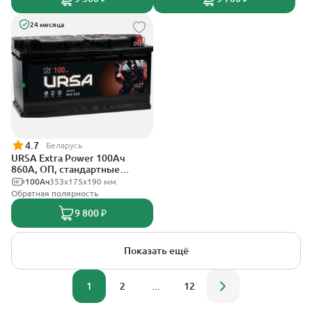
24 месяца
4.7
Беларусь
URSA Extra Power 100Ач
860А, ОП, стандартные
клеммы
100Ач
353х175х190 мм
Обратная полярность
9 800 ₽
Показать ещё
1
2
...
12