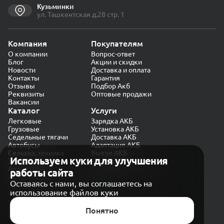
Кузьминки
ул. Ташкентская д.28 стр. 1
Компания
Покупателям
О компании
Вопрос-ответ
Блог
Акции и скидки
Новости
Доставка и оплата
Контакты
Гарантия
Отзывы
Подбор Акб
Реквизиты
Оптовые продажи
Вакансии
Каталог
Услуги
Легковые
Зарядка АКБ
Грузовые
Установка АКБ
Седельные тягачи
Доставка АКБ
Автобусы
Адаптация АКБ
Сельхоз. техника
Выкуп АКБ
Используем куки для улучшения
Экскаваторы
Проверка генератора
Автокраны
работы сайта
Политика конфиденциальности
Оставаясь с нами, вы соглашаетесь на
Обработка персональных данных
использование файлов куки
Согласие на обработку в «Яндекс.Метрика»
Карта сайта
Публичная оферта
Понятно
© CARAKB 2026. Все права защищены