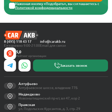
Нажимая кнопку «Подобрать», вы соглашаетесь с
Политикой конфиденциальности
8 (495) 118 43 17
info@carakb.ru
Ежедневно 9:00-21:00
Email для связи
5,0
Рейтинг организации
Заказать звонок
Алтуфьево
Алтуфьевское шоссе, владение 77Б
Медведково
Новомытищинский пр-кт, вл 47, кор 2
Пражская
ул. Подольских Курсантов, д. 3, стр. 29