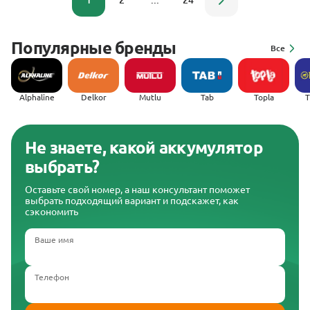
1
2
...
24
Популярные бренды
Все
Alphaline
Delkor
Mutlu
Tab
Topla
(
Не знаете, какой аккумулятор
выбрать?
Оставьте свой номер, а наш консультант поможет
выбрать подходящий вариант и подскажет, как
сэкономить
Ваше имя
Телефон