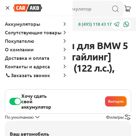
Аккумуляторы
Адреса
8 (495) 118 43 17
Сопутствующие товары
Покупателю
Аккумуляторы для BMW 5
О компании
серия E12 [рестайлинг]
Доставка и оплата
1976 - 1981 520 (122 л.с.),
Контакты и адреса
Заказать звонок
бензин
Хочу сдать
свой
Выгодно
аккумулятор
По умолчанию
Фильтры
Ваш автомобиль