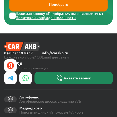
Подобрать
Нажимая кнопку «Подобрать», вы соглашаетесь с
Политикой конфиденциальности
8 (495) 118 43 17
info@carakb.ru
Ежедневно 9:00-21:00
Email для связи
5,0
Рейтинг организации
Заказать звонок
Алтуфьево
Алтуфьевское шоссе, владение 77Б
Медведково
Новомытищинский пр-кт, вл 47, кор 2