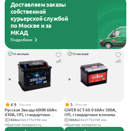
Доставляем заказы
собственной
курьерской службой
по Москве и за
МКАД
Подробнее
12 месяцев
12 месяцев
4.9
5
Россия
Россия
Русская Звезда 60NR 60Ач
GIVER 6СТ-60.0 60Ач 500А,
430А, ОП, стандартные
ОП, стандартные клеммы
клеммы
60Ач
242x175x190 мм
60Ач
242х175х190 мм
Обратная полярность
Обратная полярность