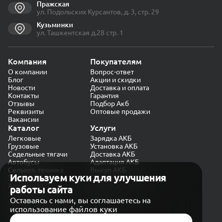
Пражская
ул. Подольских Курсантов, д. 3, стр. 29
Кузьминки
ул. Ташкентская д.28 стр. 1
Компания
Покупателям
О компании
Вопрос-ответ
Блог
Акции и скидки
Новости
Доставка и оплата
Контакты
Гарантия
Отзывы
Подбор Акб
Реквизиты
Оптовые продажи
Вакансии
Каталог
Услуги
Легковые
Зарядка АКБ
Грузовые
Установка АКБ
Седельные тягачи
Доставка АКБ
Автобусы
Адаптация АКБ
Сельхоз. техника
Выкуп АКБ
Используем куки для улучшения
Экскаваторы
Проверка генератора
Автокраны
работы сайта
Политика конфиденциальности
Оставаясь с нами, вы соглашаетесь на
Обработка персональных данных
использование файлов куки
Согласие на обработку в «Яндекс.Метрика»
Карта сайта