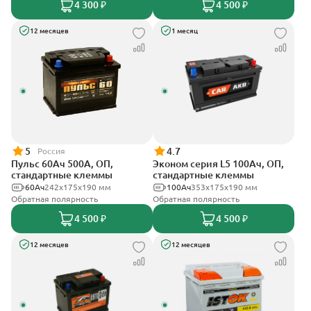
4 300 ₽
4 500 ₽
12 месяцев
1 месяц
5
4.7
Россия
Пульс 60Ач 500А, ОП,
Эконом серия L5 100Ач, ОП,
стандартные клеммы
стандартные клеммы
60Ач
242x175x190 мм
100Ач
353х175х190 мм
Обратная полярность
Обратная полярность
4 500 ₽
4 500 ₽
12 месяцев
12 месяцев