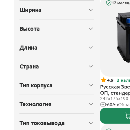
12 месяц
Ширина
Высота
Длина
Страна
4.9
В нал
Тип корпуса
Русская Зве
ОП, станда
242x175x190
Технология
60Ач
Обра
Тип токовывода