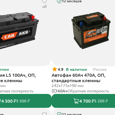
12 месяцев
ичии
4.9
В наличии
Россия
я L5 100Ач, ОП,
Автофан 60Ач 470А, ОП,
ые клеммы
стандартные клеммы
 мм
242х175х190 мм
атная полярность
60Ач
Обратная полярность
4 500 ₽
4 700 ₽
5 500 ₽
5 200 ₽
ев
12 месяцев