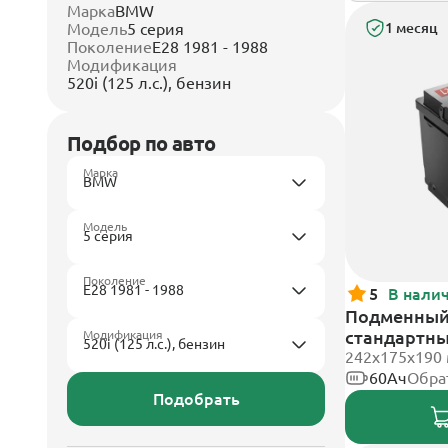
Марка
BMW
Модель
5 серия
1 месяц
Поколение
E28 1981 - 1988
Модификация
520i (125 л.с.), бензин
Подбор по авто
Марка
Модель
Поколение
5
В нали
Подменный 
стандартн
Модификация
242х175х190
60Ач
Обра
Подобрать