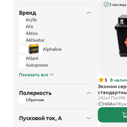
3 месяца
Бренд
Ac/dc
Afa
Aktex
Aktivator
Alphaline
Atlant
Autopower
Показать все
5
В нали
Эконом сери
стандартн
Полярность
242х175х190
Обратная
60Ач
Обра
Пусковой ток, А