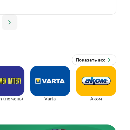
n (тюмень)
Varta
Аком