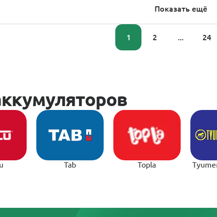
Показать ещё
1
2
...
24
u
Tab
Topla
Tyume