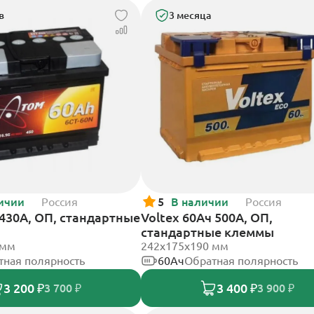
в
3 месяца
ичии
Россия
5
В наличии
Россия
430А, ОП, стандартные
Voltex 60Ач 500А, ОП,
стандартные клеммы
 мм
242х175х190 мм
тная полярность
60Ач
Обратная полярность
3 200 ₽
3 400 ₽
3 700 ₽
3 900 ₽