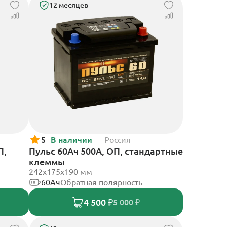
12 месяцев
5
В наличии
Россия
П,
Пульс 60Ач 500А, ОП, стандартные
клеммы
242x175x190 мм
60Ач
Обратная полярность
4 500 ₽
5 000 ₽