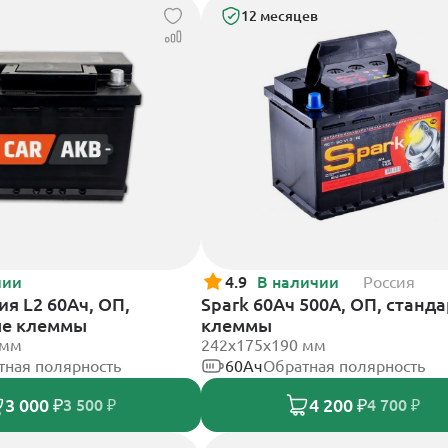
12 месяцев
чии
4.9
В наличии
Россия
я L2 60Ач, ОП,
Spark 60Ач 500А, ОП, станд
ые клеммы
клеммы
 мм
242х175х190 мм
тная полярность
60Ач
Обратная полярность
3 000 ₽
4 200 ₽
3 500 ₽
4 700 ₽