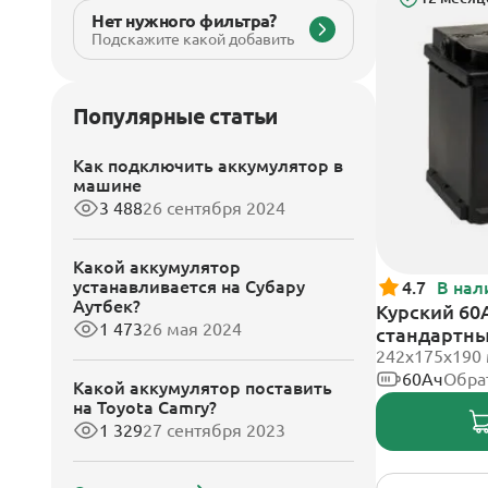
Нет нужного фильтра?
Подскажите какой добавить
Популярные статьи
Как подключить аккумулятор в
машине
3 488
26 сентября 2024
Какой аккумулятор
устанавливается на Субару
4.7
В нал
Аутбек?
Курский 60А
1 473
26 мая 2024
стандартн
242x175x190
60Ач
Обра
Какой аккумулятор поставить
на Toyota Camry?
1 329
27 сентября 2023