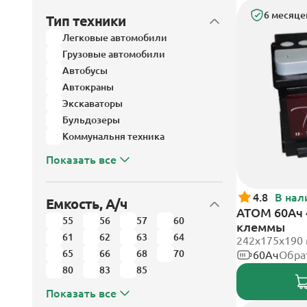
6 месяце
Тип техники
Легковые автомобили
Грузовые автомобили
Автобусы
Автокраны
Экскаваторы
Бульдозеры
Коммунальня техника
Показать все
4.8
В нал
Емкость, А/ч
АТОМ 60Ач 
55
56
57
60
клеммы
61
62
63
64
242х175х190
65
66
68
70
60Ач
Обра
80
83
85
Показать все