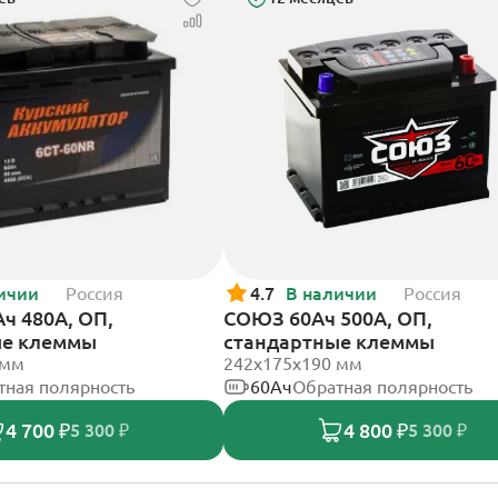
ичии
Россия
4.7
В наличии
Россия
ч 480А, ОП,
СОЮЗ 60Ач 500А, ОП,
ые клеммы
стандартные клеммы
 мм
242x175x190 мм
тная полярность
60Ач
Обратная полярность
4 700 ₽
4 800 ₽
5 300 ₽
5 300 ₽