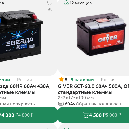
ев
12 месяцев
ичии
Россия
5
В наличии
Россия
зда 60NR 60Ач 430А,
GIVER 6СТ-60.0 60Ач 500А, О
ртные клеммы
стандартные клеммы
 мм
242х175х190 мм
тная полярность
60Ач
Обратная полярность
4 300 ₽
4 500 ₽
4 800 ₽
5 000 ₽