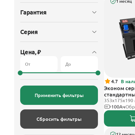
1 месяц
Гарантия
Серия
Цена, ₽
4.7
В нал
Эконом сери
стандартн
Применить фильтры
353х175х190
100Ач
Обр
Сбросить фильтры
12 месяц