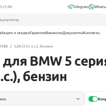
0-21:00
Telegram
Whats
а
Акции и скидки
Гарантия
Вакансии
Документы
Контакты
 1988
520i (125 л.с.), бензин
для BMW 5 серия 
.с.), бензин
Хочу