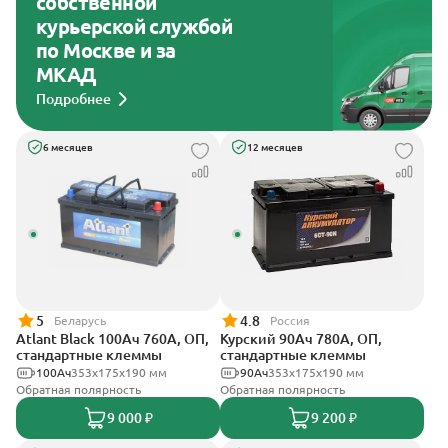
собственной
курьерской службой
по Москве и за
МКАД
Подробнее
6 месяцев
12 месяцев
5
4.8
Беларусь
Россия
Atlant Black 100Ач 760А, ОП,
Курский 90Ач 780А, ОП,
стандартные клеммы
стандартные клеммы
100Ач
353х175х190 мм
90Ач
353x175x190 мм
Обратная полярность
Обратная полярность
9 000 ₽
9 200 ₽