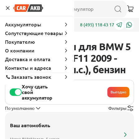
Аккумуляторы
Адреса
8 (495) 118 43 17
Сопутствующие товары
Покупателю
Аккумуляторы для BMW 5
О компании
серия F07-F10-F11 2009 -
Доставка и оплата
2013 528i (243 л.с.), бензин
Контакты и адреса
Заказать звонок
Хочу сдать
свой
Выгодно
аккумулятор
По умолчанию
Фильтры
Ваш автомобиль
Марка
BMW
Модель
5 серия