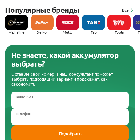
Популярные бренды
Все
Alphaline
Delkor
Mutlu
Tab
Topla
(
Не знаете, какой аккумулятор
выбрать?
Оставьте свой номер, а наш консультант поможет
выбрать подходящий вариант и подскажет, как
сэкономить
Ваше имя
Телефон
Подобрать