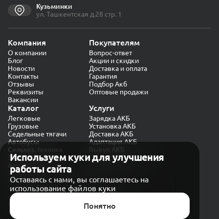
Кузьминки
ул. Ташкентская д.28 стр. 1
Компания
Покупателям
О компании
Вопрос-ответ
Блог
Акции и скидки
Новости
Доставка и оплата
Контакты
Гарантия
Отзывы
Подбор Акб
Реквизиты
Оптовые продажи
Вакансии
Каталог
Услуги
Легковые
Зарядка АКБ
Грузовые
Установка АКБ
Седельные тягачи
Доставка АКБ
Автобусы
Адаптация АКБ
Сельхоз. техника
Выкуп АКБ
Используем куки для улучшения
Экскаваторы
Проверка генератора
Автокраны
работы сайта
Политика конфиденциальности
Оставаясь с нами, вы соглашаетесь на
Обработка персональных данных
использование файлов куки
Согласие на обработку в «Яндекс.Метрика»
Карта сайта
Публичная оферта
Понятно
© CARAKB 2026. Все права защищены