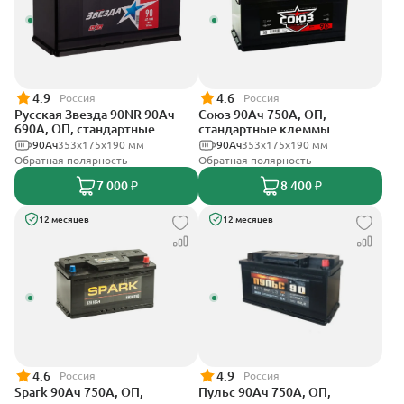
4.9
4.6
Россия
Россия
Русская Звезда 90NR 90Ач
Союз 90Ач 750А, ОП,
690А, ОП, стандартные
стандартные клеммы
клеммы
90Ач
353x175x190 мм
90Ач
353x175x190 мм
Обратная полярность
Обратная полярность
7 000 ₽
8 400 ₽
12 месяцев
12 месяцев
4.6
4.9
Россия
Россия
Spark 90Ач 750А, ОП,
Пульс 90Ач 750А, ОП,