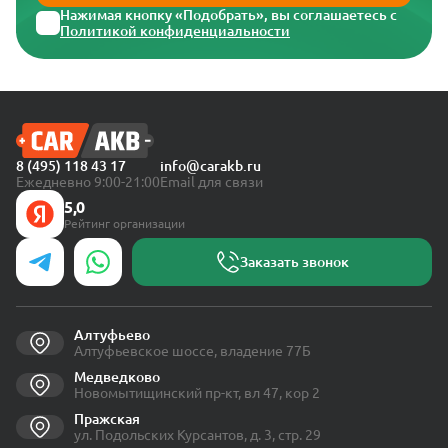
Нажимая кнопку «Подобрать», вы соглашаетесь с
Политикой конфиденциальности
8 (495) 118 43 17
info@carakb.ru
Ежедневно 9:00-21:00
Email для связи
5,0
Рейтинг организации
Заказать звонок
Алтуфьево
Алтуфьевское шоссе, владение 77Б
Медведково
Новомытищинский пр-кт, вл 47, кор 2
Пражская
ул. Подольских Курсантов, д. 3, стр. 29