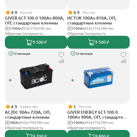
4.9
4.9
Россия
Россия
GIVER 6CT-100.0 100Ач 800А,
ИСТОК 100Ач 810А, ОП,
ОП, стандартные клеммы
стандартные клеммы
100Ач
353х175х190 мм
100Ач
353х175х190 мм
Обратная полярность
Обратная полярность
9 500 ₽
9 500 ₽
12 месяцев
12 месяцев
4.9
5
Казахстан
Россия
AC/DC 90Ач 720А, ОП,
GIVER ENERGY 6СТ-100.0
стандартные клеммы
100Ач 900А, ОП, стандартные
клеммы
90Ач
353х175х190 мм
100Ач
353х175х190 мм
Обратная полярность
Обратная полярность
9 700 ₽
9 800 ₽