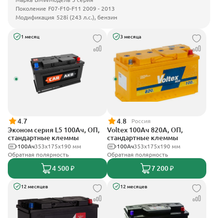
Поколение
F07-F10-F11 2009 - 2013
Модификация
528i (243 л.с.), бензин
1 месяц
3 месяца
4.7
4.8
Россия
Эконом серия L5 100Ач, ОП,
Voltex 100Ач 820А, ОП,
стандартные клеммы
стандартные клеммы
100Ач
353х175х190 мм
100Ач
353х175х190 мм
Обратная полярность
Обратная полярность
4 500 ₽
7 200 ₽
12 месяцев
12 месяцев