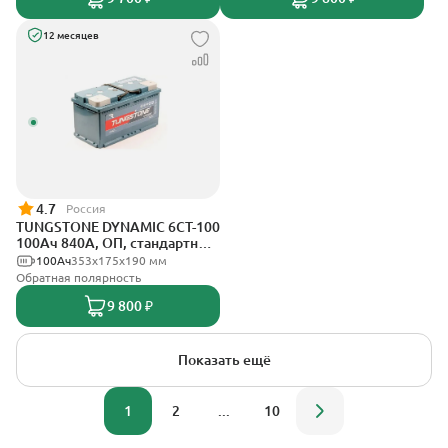
12 месяцев
4.7
Россия
TUNGSTONE DYNAMIC 6СТ-100
100Ач 840А, ОП, стандартные
клеммы
100Ач
353x175x190 мм
Обратная полярность
9 800 ₽
Показать ещё
1
2
...
10