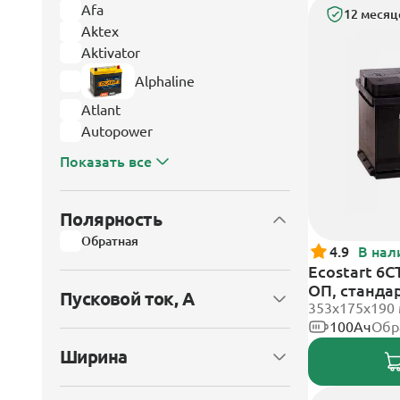
Afa
12 месяц
Aktex
Aktivator
Alphaline
Atlant
Autopower
Показать все
Полярность
Обратная
4.9
В нал
Ecostart 6C
ОП, станда
Пусковой ток, А
353x175x190
100Ач
Обр
Ширина