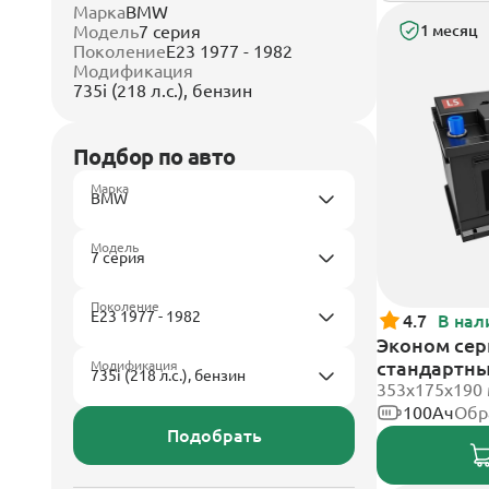
Марка
BMW
Модель
7 серия
1 месяц
Поколение
E23 1977 - 1982
Модификация
735i (218 л.с.), бензин
Подбор по авто
Марка
Модель
Поколение
4.7
В нал
Эконом сери
стандартн
Модификация
353х175х190
100Ач
Обр
Подобрать