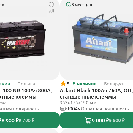
ев
6 месяцев
ичии
Польша
5
В наличии
Беларусь
T-100 NR 100Ач 800А,
Atlant Black 100Ач 760А, ОП,
ртные клеммы
стандартные клеммы
 мм
353х175х190 мм
атная полярность
100Ач
Обратная полярность
8 900 ₽
9 000 ₽
9 700 ₽
9 800 ₽