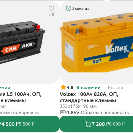
3 месяца
ичии
4.8
В наличии
Россия
я L5 100Ач, ОП,
Voltex 100Ач 820А, ОП,
ые клеммы
стандартные клеммы
 мм
353х175х190 мм
атная полярность
100Ач
Обратная полярность
4 500 ₽
7 200 ₽
5 500 ₽
8 000 ₽