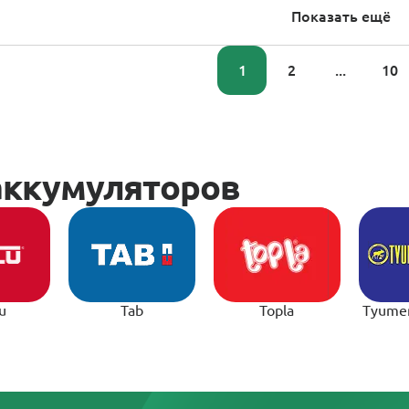
Показать ещё
1
2
...
10
u
Tab
Topla
Tyume