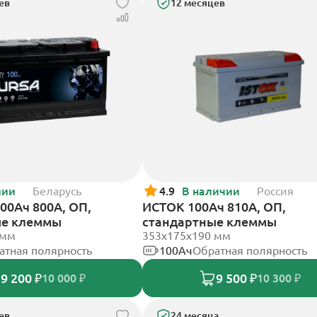
ев
12 месяцев
чии
Беларусь
4.9
В наличии
Россия
00Ач 800А, ОП,
ИСТОК 100Ач 810А, ОП,
ые клеммы
стандартные клеммы
 мм
353х175х190 мм
атная полярность
100Ач
Обратная полярность
9 200 ₽
9 500 ₽
10 000 ₽
10 300 ₽
ев
24 месяца