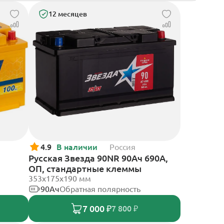
12 месяцев
4.9
В наличии
Россия
Русская Звезда 90NR 90Ач 690А,
ОП, стандартные клеммы
353x175x190 мм
90Ач
Обратная полярность
7 000 ₽
7 800 ₽