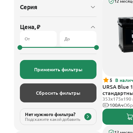
12 месяц
Серия
Цена, ₽
Применить фильтры
5
В нали
URSA Blue 1
стандартн
Сбросить фильтры
353х175х190
100Ач
Обр
Нет нужного фильтра?
Подскажите какой добавить
12 месяц