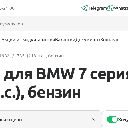
0-21:00
Telegram
Whats
а
Акции и скидки
Гарантия
Вакансии
Документы
Контакты
 1982
735i (218 л.с.), бензин
для BMW 7 серия 
.с.), бензин
Хочу