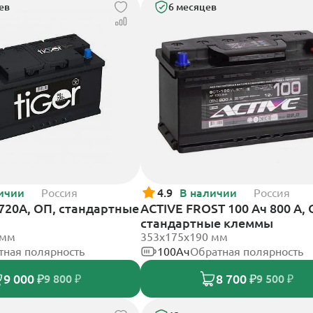
ев
6 месяцев
ичии
Россия
4.9
В наличии
Россия
 720А, ОП, стандартные
ACTIVE FROST 100 Ач 800 А, 
стандартные клеммы
 мм
353х175х190 мм
тная полярность
100Ач
Обратная полярность
9 000 ₽
8 700 ₽
9 800 ₽
9 500 ₽