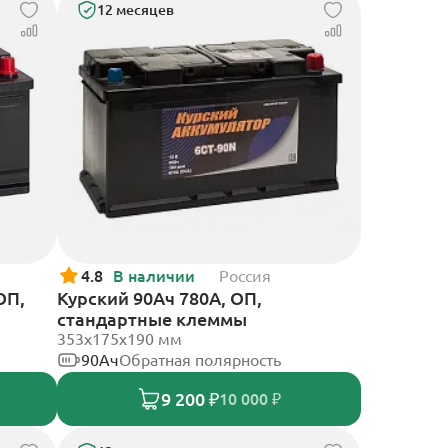
12 месяцев
4.8
В наличии
Россия
ОП,
Курский 90Ач 780А, ОП,
стандартные клеммы
353x175x190 мм
90Ач
Обратная полярность
9 200 ₽
10 000 ₽