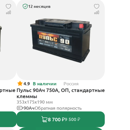
12 месяцев
4.9
В наличии
Россия
артные
Пульс 90Ач 750А, ОП, стандартные
клеммы
353x175x190 мм
90Ач
Обратная полярность
8 700 ₽
9 500 ₽