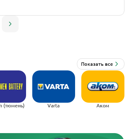
n (тюмень)
Varta
Аком