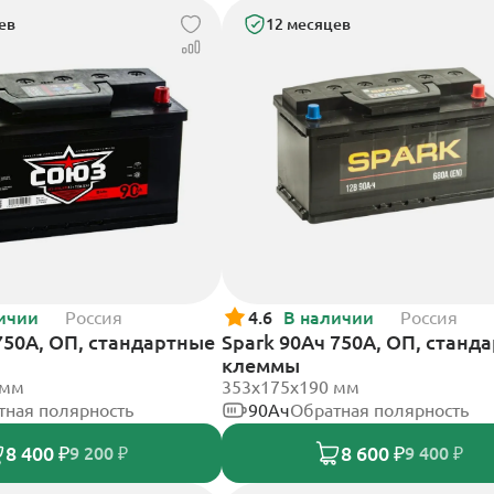
ев
12 месяцев
ичии
Россия
4.6
В наличии
Россия
750А, ОП, стандартные
Spark 90Ач 750А, ОП, станд
клеммы
 мм
353х175х190 мм
тная полярность
90Ач
Обратная полярность
8 400 ₽
8 600 ₽
9 200 ₽
9 400 ₽