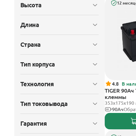
12 месяц
Высота
Длина
Страна
Тип корпуса
Технология
4.8
В нал
TIGER 90Ач
клеммы
Тип токовывода
353х175х190
90Ач
Обра
Гарантия