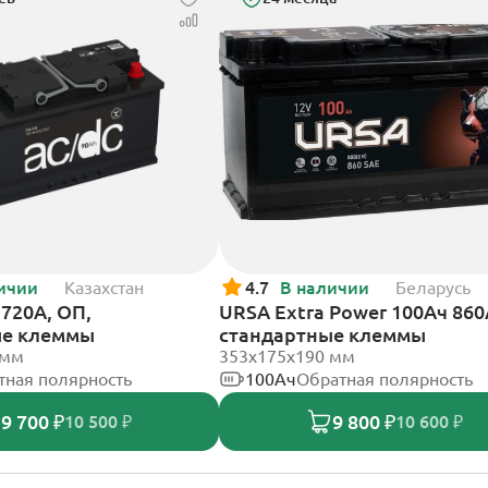
ичии
Казахстан
4.7
В наличии
Беларусь
720А, ОП,
URSA Extra Power 100Ач 860
ые клеммы
стандартные клеммы
 мм
353х175х190 мм
тная полярность
100Ач
Обратная полярность
9 700 ₽
9 800 ₽
10 500 ₽
10 600 ₽