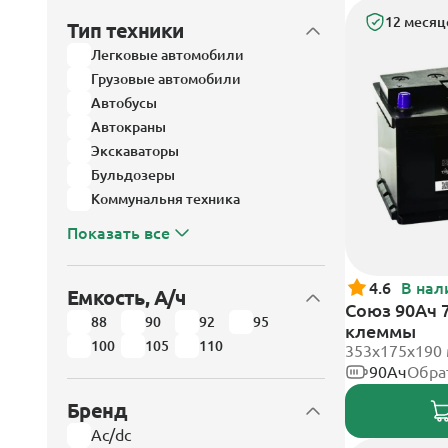
12 месяц
Тип техники
Легковые автомобили
Грузовые автомобили
Автобусы
Автокраны
Экскаваторы
Бульдозеры
Коммунальня техника
Показать все
4.6
В нал
Емкость, А/ч
Союз 90Ач 
88
90
92
95
клеммы
100
105
110
353x175x190
90Ач
Обра
Бренд
Ac/dc