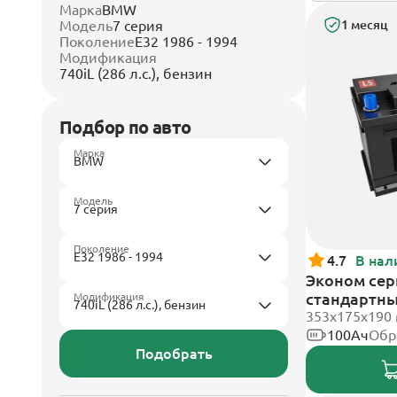
Марка
BMW
Модель
7 серия
1 месяц
Поколение
E32 1986 - 1994
Модификация
740iL (286 л.с.), бензин
Подбор по авто
Марка
Модель
Поколение
4.7
В нал
Эконом сери
стандартн
Модификация
353х175х190
100Ач
Обр
Подобрать