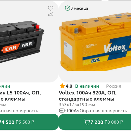
3 месяца
ичии
4.8
В наличии
Россия
я L5 100Ач, ОП,
Voltex 100Ач 820А, ОП,
ые клеммы
стандартные клеммы
 мм
353х175х190 мм
атная полярность
100Ач
Обратная полярность
4 500 ₽
7 200 ₽
5 500 ₽
8 000 ₽