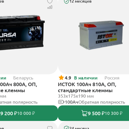
ев
12 месяцев
чии
Беларусь
4.9
В наличии
Россия
00Ач 800А, ОП,
ИСТОК 100Ач 810А, ОП,
ые клеммы
стандартные клеммы
 мм
353х175х190 мм
атная полярность
100Ач
Обратная полярность
9 200 ₽
9 500 ₽
10 000 ₽
10 300 ₽
ев
24 месяца