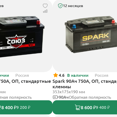
ев
12 месяцев
ичии
Россия
4.6
В наличии
Россия
750А, ОП, стандартные
Spark 90Ач 750А, ОП, станд
клеммы
 мм
353х175х190 мм
тная полярность
90Ач
Обратная полярность
8 400 ₽
8 600 ₽
9 200 ₽
9 400 ₽