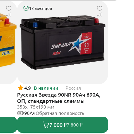
12 месяцев
4.9
В наличии
Россия
Русская Звезда 90NR 90Ач 690А,
ОП, стандартные клеммы
353x175x190 мм
90Ач
Обратная полярность
7 000 ₽
7 800 ₽