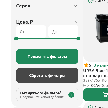
12 месяц
Серия
Цена, ₽
Применить фильтры
5
В нали
URSA Blue 1
стандартн
Сбросить фильтры
353х175х190
100Ач
Обр
Нет нужного фильтра?
Подскажите какой добавить
12 месяц