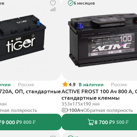
ев
6 месяцев
ичии
Россия
4.9
В наличии
Россия
 720А, ОП, стандартные
ACTIVE FROST 100 Ач 800 А, 
стандартные клеммы
 мм
353х175х190 мм
тная полярность
100Ач
Обратная полярность
9 000 ₽
8 700 ₽
9 800 ₽
9 500 ₽