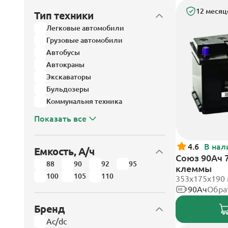
12 месяц
Тип техники
Легковые автомобили
Грузовые автомобили
Автобусы
Автокраны
Экскаваторы
Бульдозеры
Коммунальня техника
Показать все
4.6
В нал
Емкость, А/ч
Союз 90Ач 
88
90
92
95
клеммы
100
105
110
353x175x190
90Ач
Обра
Бренд
Ac/dc