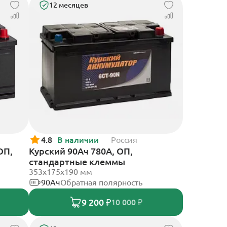
12 месяцев
4.8
В наличии
Россия
ОП,
Курский 90Ач 780А, ОП,
стандартные клеммы
353x175x190 мм
90Ач
Обратная полярность
9 200 ₽
10 000 ₽