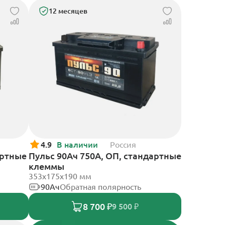
12 месяцев
4.9
В наличии
Россия
артные
Пульс 90Ач 750А, ОП, стандартные
клеммы
353x175x190 мм
90Ач
Обратная полярность
8 700 ₽
9 500 ₽