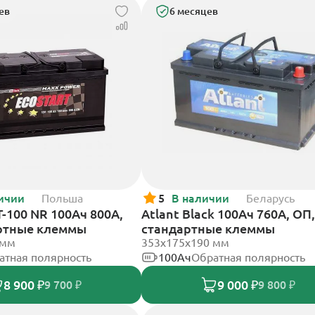
ев
6 месяцев
ичии
Польша
5
В наличии
Беларусь
T-100 NR 100Ач 800А,
Atlant Black 100Ач 760А, ОП,
ртные клеммы
стандартные клеммы
 мм
353х175х190 мм
атная полярность
100Ач
Обратная полярность
8 900 ₽
9 000 ₽
9 700 ₽
9 800 ₽