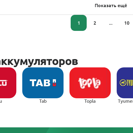
Показать ещё
1
2
...
10
u
Tab
Topla
Tyume