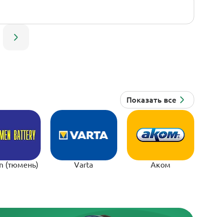
n (тюмень)
Varta
Аком