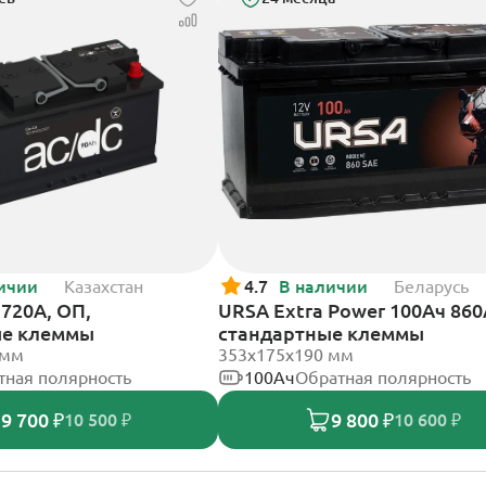
ичии
Казахстан
4.7
В наличии
Беларусь
720А, ОП,
URSA Extra Power 100Ач 860
ые клеммы
стандартные клеммы
 мм
353х175х190 мм
тная полярность
100Ач
Обратная полярность
9 700 ₽
9 800 ₽
10 500 ₽
10 600 ₽