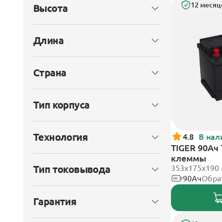
12 месяц
Высота
Длина
Страна
Тип корпуса
Технология
4.8
В нал
TIGER 90Ач
клеммы
Тип токовывода
353х175х190
90Ач
Обра
Гарантия