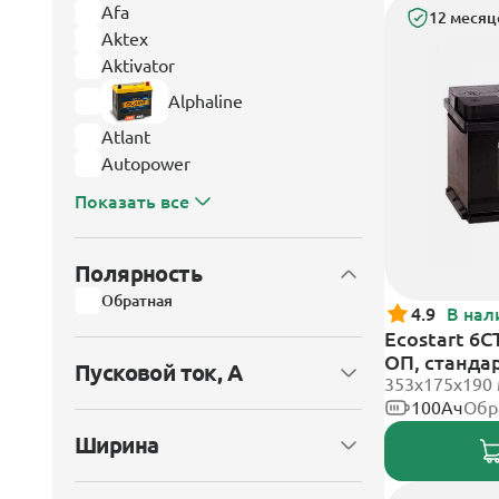
Afa
12 месяц
Aktex
Aktivator
Alphaline
Atlant
Autopower
Показать все
Полярность
Обратная
4.9
В нал
Ecostart 6C
ОП, станда
Пусковой ток, А
353x175x190
100Ач
Обр
Ширина