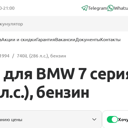
0-21:00
Telegram
Whats
а
Акции и скидки
Гарантия
Вакансии
Документы
Контакты
 1994
740iL (286 л.с.), бензин
для BMW 7 серия 
л.с.), бензин
Хочу